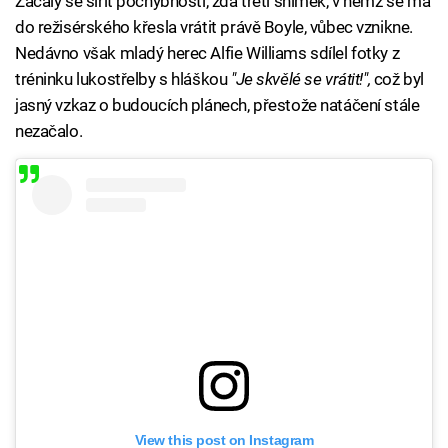
Začaly se šířit pochybnosti, zda třetí snímek, v němž se má
do režisérského křesla vrátit právě Boyle, vůbec vznikne.
Nedávno však mladý herec Alfie Williams sdílel fotky z
tréninku lukostřelby s hláškou
"Je skvělé se vrátit!",
což byl
jasný vzkaz o budoucích plánech, přestože natáčení stále
nezačalo.
View this post on Instagram