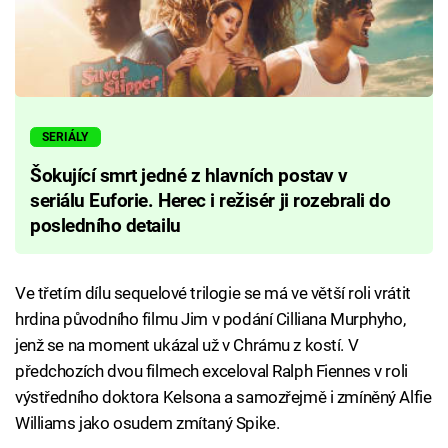
SERIÁLY
Šokující smrt jedné z hlavních postav v
seriálu Euforie. Herec i režisér ji rozebrali do
posledního detailu
Ve třetím dílu sequelové trilogie se má ve větší roli vrátit
hrdina původního filmu Jim v podání Cilliana Murphyho,
jenž se na moment ukázal už v Chrámu z kostí. V
předchozích dvou filmech exceloval Ralph Fiennes v roli
výstředního doktora Kelsona a samozřejmě i zmíněný Alfie
Williams jako osudem zmítaný Spike.