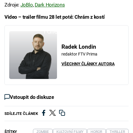
Zdroje:
JoBlo
,
Dark Horizons
Video – trailer filmu 28 let poté: Chrám z kostí
Failed to fetch
Radek Londin
redaktor FTV Prima
VŠECHNY ČLÁNKY AUTORA
Vstoupit do diskuze
SDÍLEJTE ČLÁNEK
ŠTÍTKY
ZOMBIE
KULTOVNÍ FILMY
HOROR
THRILLER