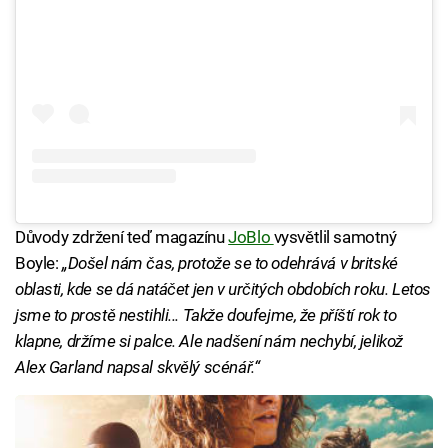
Důvody zdržení teď magazínu
JoBlo
vysvětlil samotný
Boyle:
„Došel nám čas, protože se to odehrává v britské
oblasti, kde se dá natáčet jen v určitých obdobích roku. Letos
jsme to prostě nestihli... Takže doufejme, že příští rok to
klapne, držíme si palce. Ale nadšení nám nechybí, jelikož
Alex Garland napsal skvělý scénář.“