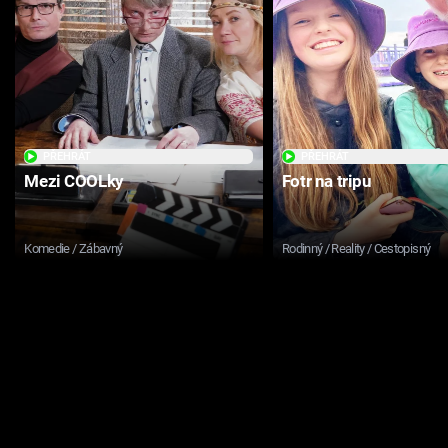
PŘEHRÁT
PŘEHRÁT
Mezi COOLky
Fotr na tripu
Komedie / Zábavný
Rodinný / Reality / Cestopisný