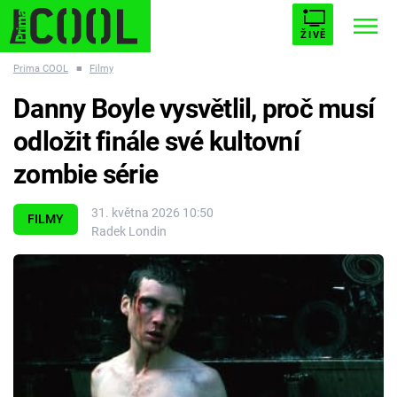
ŽIVĚ
Prima COOL
■
Filmy
STARHOUSE
BUFFY, PŘEMOŽITELKA UPÍRŮ
Trendy:
Danny Boyle vysvětlil, proč musí
ESCAPE
PLNEJ KOTEL
AVENGERS 5
odložit finále své kultovní
zombie série
31. května 2026 10:50
FILMY
Radek Londin
Témata
Filmy
Seriály
Hry