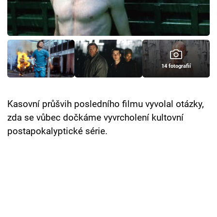
Cool Esport
Pořady
TV Program
14 fotografií
Sledujte prima+
Kasovní průšvih posledního filmu vyvolal otázky,
Přihlášení
zda se vůbec dočkáme vyvrcholení kultovní
postapokalyptické série.
Sledujte nás