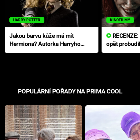
HARRY POTTER
KINOFILMY
Jakou barvu kůže má mít
RECENZE: Smrtelné zlo se
Hermiona? Autorka Harryho
opět probudi
Pottera přišla s ráznou
přichází s n
odpovědí
hororovou n
POPULÁRNÍ POŘADY NA PRIMA COOL