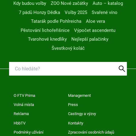
Kdy budou volby
ZOO Nové začátky
Auto – katalog
7 pádů Honzy Dědka
Volby 2025
Svařené víno
Tatarák podle Pohlreicha
Aloe vera
Pěstování lichořeřišnice
Výpočet ascendentu
Tvarohové knedlíky
Nejlepší palačinky
Švestkový koláč
O FTV Prima
Management
Volná místa
Press
Reklama
Castingy a výzvy
HbbTV
Kontakty
Podmínky užívání
Zpracování osobních údajů