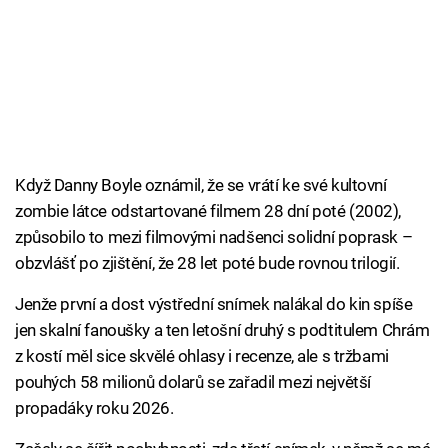
Když Danny Boyle oznámil, že se vrátí ke své kultovní
zombie látce odstartované filmem 28 dní poté (2002),
způsobilo to mezi filmovými nadšenci solidní poprask –
obzvlášť po zjištění, že 28 let poté bude rovnou trilogií.
Jenže první a dost výstřední snímek nalákal do kin spíše
jen skalní fanoušky a ten letošní druhý s podtitulem Chrám
z kostí měl sice skvělé ohlasy i recenze, ale s tržbami
pouhých 58 milionů dolarů se zařadil mezi největší
propadáky roku 2026.