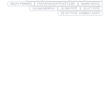
RALPH FIENNES
POSTAPOKALYPTICKÉ FILMY
DANNY BOYLE
CILLIAN MURPHY
28 DNÍ POTÉ
28 LET POTÉ
28 LET POTÉ: CHRÁM Z KOSTÍ