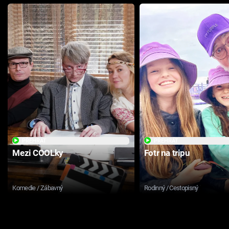
PŘEHRÁT
PŘEHRÁT
Mezi COOLky
Fotr na tripu
Komedie / Zábavný
Rodinný / Cestopisný