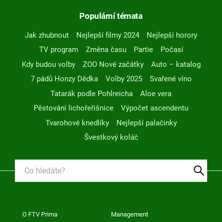
Populární témata
Jak zhubnout
Nejlepší filmy 2024
Nejlepší horory
TV program
Změna času
Partie
Počasí
Kdy budou volby
ZOO Nové začátky
Auto – katalog
7 pádů Honzy Dědka
Volby 2025
Svařené víno
Tatarák podle Pohlreicha
Aloe vera
Pěstování lichořeřišnice
Výpočet ascendentu
Tvarohové knedlíky
Nejlepší palačinky
Švestkový koláč
O FTV Prima
Management