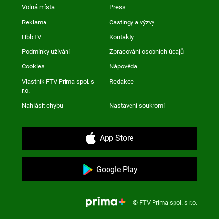
Volná místa
Press
Reklama
Castingy a výzvy
HbbTV
Kontakty
Podmínky užívání
Zpracování osobních údajů
Cookies
Nápověda
Vlastník FTV Prima spol. s
Redakce
r.o.
Nahlásit chybu
Nastavení soukromí
App Store
Google Play
© FTV Prima spol. s r.o.