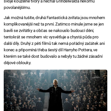
svoje kouzelné tvory a nechal Grindelwalda někomu
povolanějšímu.
Jak možná tušíte, druhá Fantastická zvířata jsou mnohem
komplikovanější než ta první. Zatímco minule jsme se jen
bavili se zvířátky a občas se nakouslo budoucí dění,
tentokrát se mnohem víc vysvětluje a chystá půda pro
další díly. Druhý z pěti filmů tak nemá pořádný začátek ani
konec a připomíná třeba šestý díl Harryho Pottera, ve
kterém se také dost budovalo a nebyly tu žádné zásadní
dějové oblouky.