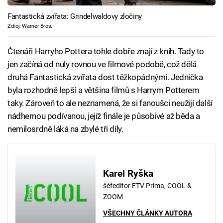
Fantastická zvířata: Grindelwaldovy zločiny
Zdroj: Warner Bros.
Čtenáři Harryho Pottera tohle dobře znají z knih. Tady to
jen začíná od nuly rovnou ve filmové podobě, což dělá
druhá Fantastická zvířata dost těžkopádnými. Jednička
byla rozhodně lepší a většina filmů s Harrym Potterem
taky. Zároveň to ale neznamená, že si fanoušci neužijí další
nádhernou podívanou, jejíž finále je působivé až běda a
nemilosrdně láká na zbylé tři díly.
Karel Ryška
šéfeditor FTV Prima, COOL &
ZOOM
VŠECHNY ČLÁNKY AUTORA