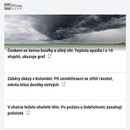
Českem se ženou bouřky a silný vítr. Teplota spadla i o 10
stupňů, ukazuje graf
Záběry zkázy v Kolumbii: Při zemětřesení se zřítil i kostel,
města hlásí desítky mrtvých
V chatce leželo ohořelé tělo. Po požáru u Dobřichovic zasahují
policisté