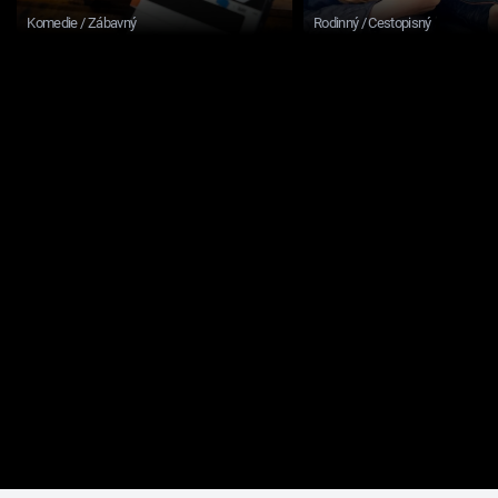
Komedie / Zábavný
Rodinný / Cestopisný