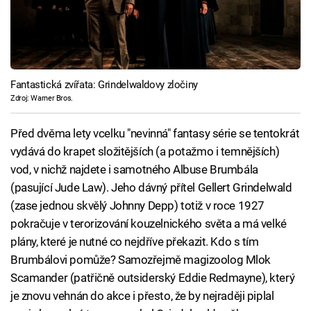
Fantastická zvířata: Grindelwaldovy zločiny
Zdroj: Warner Bros.
Před dvěma lety vcelku "nevinná" fantasy série se tentokrát
vydává do krapet složitějších (a potažmo i temnějších)
vod, v nichž najdete i samotného Albuse Brumbála
(pasující Jude Law). Jeho dávný přítel Gellert Grindelwald
(zase jednou skvělý Johnny Depp) totiž v roce 1927
pokračuje v terorizování kouzelnického světa a má velké
plány, které je nutné co nejdříve překazit. Kdo s tím
Brumbálovi pomůže? Samozřejmě magizoolog Mlok
Scamander (patřičně outsiderský Eddie Redmayne), který
je znovu vehnán do akce i přesto, že by nejraději piplal