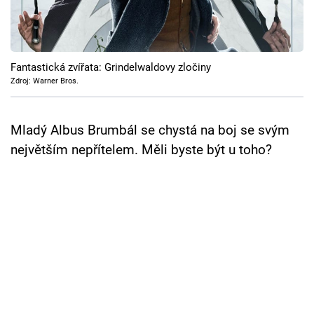
Cool Esport
Pořady
Fantastická zvířata: Grindelwaldovy zločiny
TV Program
Zdroj: Warner Bros.
Sledujte prima+
Mladý Albus Brumbál se chystá na boj se svým
největším nepřítelem. Měli byste být u toho?
Přihlášení
Sledujte nás