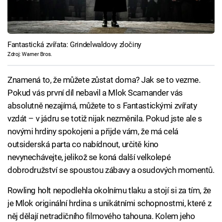
Fantastická zvířata: Grindelwaldovy zločiny
Zdroj: Warner Bros.
Znamená to, že můžete zůstat doma? Jak se to vezme.
Pokud vás první díl nebavil a Mlok Scamander vás
absolutně nezajímá, můžete to s Fantastickými zvířaty
vzdát – v jádru se totiž nijak nezměnila. Pokud jste ale s
novými hrdiny spokojeni a přijde vám, že má celá
outsiderská parta co nabídnout, určitě kino
nevynechávejte, jelikož se koná další velkolepé
dobrodružství se spoustou zábavy a osudových momentů.
Rowling holt nepodlehla okolnímu tlaku a stojí si za tím, že
je Mlok originální hrdina s unikátními schopnostmi, které z
něj dělají netradičního filmového tahouna. Kolem jeho