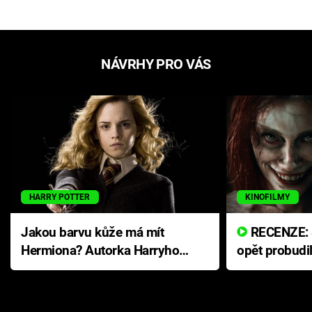
NÁVRHY PRO VÁS
HARRY POTTER
KINOFILMY
Jakou barvu kůže má mít
RECENZE: Smrtelné zlo se
Hermiona? Autorka Harryho
opět probudi
Pottera přišla s ráznou
přichází s n
odpovědí
hororovou n