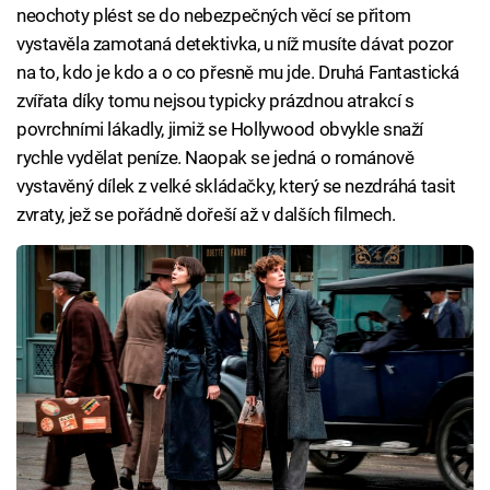
neochoty plést se do nebezpečných věcí se přitom
vystavěla zamotaná detektivka, u níž musíte dávat pozor
na to, kdo je kdo a o co přesně mu jde. Druhá Fantastická
zvířata díky tomu nejsou typicky prázdnou atrakcí s
povrchními lákadly, jimiž se Hollywood obvykle snaží
rychle vydělat peníze. Naopak se jedná o románově
vystavěný dílek z velké skládačky, který se nezdráhá tasit
zvraty, jež se pořádně dořeší až v dalších filmech.