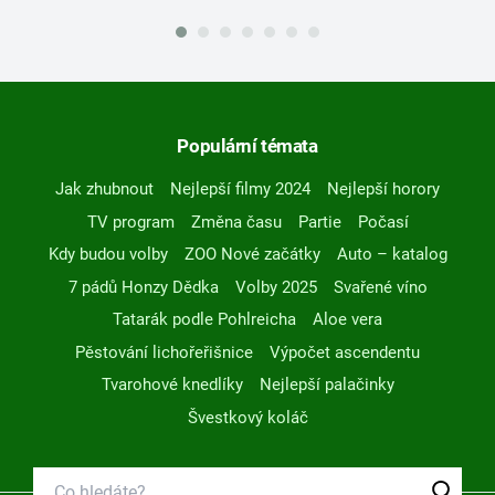
Populární témata
Jak zhubnout
Nejlepší filmy 2024
Nejlepší horory
TV program
Změna času
Partie
Počasí
Kdy budou volby
ZOO Nové začátky
Auto – katalog
7 pádů Honzy Dědka
Volby 2025
Svařené víno
Tatarák podle Pohlreicha
Aloe vera
Pěstování lichořeřišnice
Výpočet ascendentu
Tvarohové knedlíky
Nejlepší palačinky
Švestkový koláč