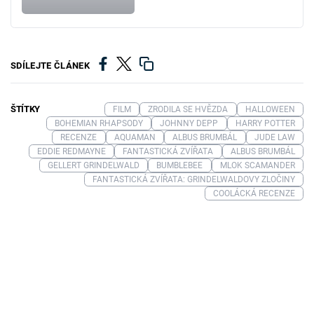
SDÍLEJTE ČLÁNEK
ŠTÍTKY
FILM
ZRODILA SE HVĚZDA
HALLOWEEN
BOHEMIAN RHAPSODY
JOHNNY DEPP
HARRY POTTER
RECENZE
AQUAMAN
ALBUS BRUMBÁL
JUDE LAW
EDDIE REDMAYNE
FANTASTICKÁ ZVÍŘATA
ALBUS BRUMBÁL
GELLERT GRINDELWALD
BUMBLEBEE
MLOK SCAMANDER
FANTASTICKÁ ZVÍŘATA: GRINDELWALDOVY ZLOČINY
COOLÁCKÁ RECENZE