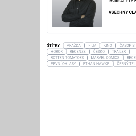
redaktor FTV 
VŠECHNY ČL
ŠTÍTKY
VRAŽDA
FILM
KINO
ČASOPIS
HOROR
RECENZE
ČESKO
TRAILER
ROTTEN TOMATOES
MARVEL COMICS
RECE
PRVNÍ OHLASY
ETHAN HAWKE
ČERNÝ TE