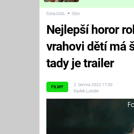
Které děsivé pecky vám
nejvíc zvednou tep?
Prima COOL
■
Filmy
Nejlepší horor r
vrahovi dětí má 
tady je trailer
2. června 2022 17:00
FILMY
Radek Londin
Fa
Opravdu kvalitních hororů míří d
ale zase jednou čeká slušná pec