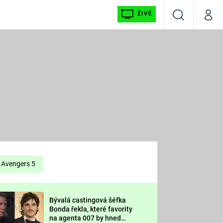
ŽIVĚ
Vyhledávání
Můj p
Prima+
É
CNN Prima NEWS
E
Prima FRESH
ŠÍ
Prima LIVING
E
Prima Ženy
Avengers 5
Prima LAJK
Bývalá castingová šéfka
OOL
Bonda řekla, které favority
Sledujte nás
na agenta 007 by hned