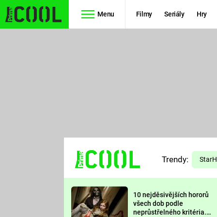
Menu
Filmy
Seriály
Hry
Seriály
Filmy
SIMPSONOVI
STAR WARS
HVĚZDNÁ
AVENGERS
BRÁNA
RYCHLE A
TEORIE
ZBĚSILE 10
Trendy:
VELKÉHO
Star
PREDÁTOR
TŘESKU
10 nejděsivějších hororů
FUTURAMA
všech dob podle
neprůstřelného kritéria.