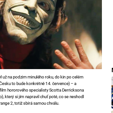
yl už na podzim minulého roku, do kin po celém
v Česku to bude konkrétně 14. července) – a
film hororového specialisty Scotta Derricksona
), který si jím napravil chuť poté, co se neshodl
ange 2, totiž sbírá samou chválu.