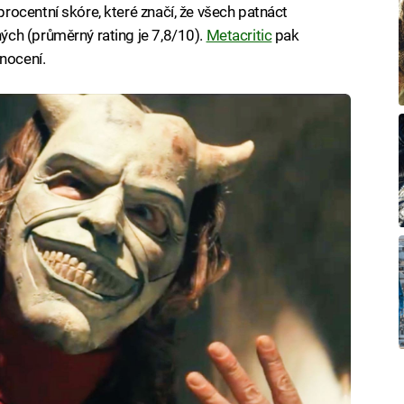
rocentní skóre, které značí, že všech patnáct
ch (průměrný rating je 7,8/10).
Metacritic
pak
dnocení.