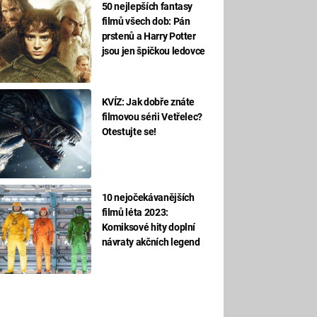
50 nejlepších fantasy
filmů všech dob: Pán
prstenů a Harry Potter
jsou jen špičkou ledovce
KVÍZ: Jak dobře znáte
filmovou sérii Vetřelec?
Otestujte se!
10 nejočekávanějších
filmů léta 2023:
Komiksové hity doplní
návraty akčních legend