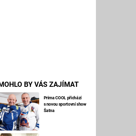
MOHLO BY VÁS ZAJÍMAT
Prima COOL přichází
s novou sportovní show
Šatna