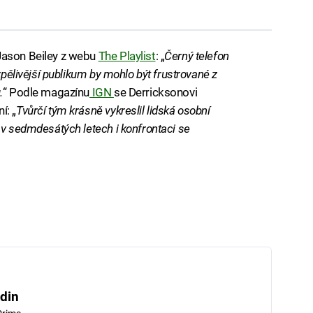
Jason Beiley z webu
The Playlist
: „
Černý telefon
rpělivější publikum by mohlo být frustrované z
.
“ Podle magazínu
IGN
se Derricksonovi
í: „
Tvůrčí tým krásně vykreslil lidská osobní
 v sedmdesátých letech i konfrontaci se
din