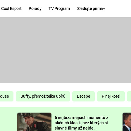
Cool Esport
Pořady
TV Program
Sledujte prima+
Hry
Zábava
MAFIA
ZÁBAVN
GALERI
GTA 6
NEJLEP
KINGDOM
KOMEDI
COME:
DELIVERANCE
CHUCK
House
Buffy, přemožitelka upírů
Escape
Plnej kotel
NORRIS
ESPORT
6 nejbizarnějších momentů z
DEADP
akčních klasik, bez kterých si
slavné filmy už nejde