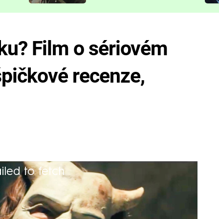
představit
oku? Film o sériovém
špičkové recenze,
iled to fetch
o kin méně, než by bylo záhodno. Teď nás
ka.