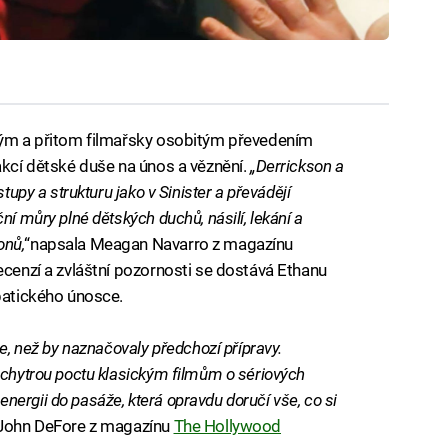
sným a přitom filmařsky osobitým převedením
akcí dětské duše na únos a věznění.
„Derrickson a
tupy a strukturu jako v Sinister a převádějí
ní můry plné dětských duchů, násilí, lekání a
onů,
“napsala Meagan Navarro z magazínu
recenzí a zvláštní pozornosti se dostává Ethanu
opatického únosce.
pe, než by naznačovaly předchozí přípravy.
 chytrou poctu klasickým filmům o sériových
ergii do pasáže, která opravdu doručí vše, co si
i John DeFore z magazínu
The Hollywood