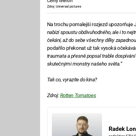
Černý telefon
Zdroj: Universal pictures
Na trochu pomalejší rozjezd upozorňuje 
nabízí spoustu obdivuhodného, ale i to nejt
čekání, až do sebe všechny dílky zapadnou
podařilo překonat už tak vysoká očekáván
traumata a přesně popsal trable dospívání
skutečnými monstry našeho světa.
“
Tak co, vyrazíte do kina?
Zdroj:
Rotten Tomatoes
Radek Lon