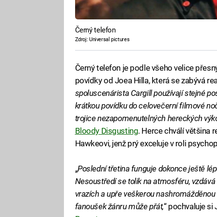
Černý telefon
Zdroj: Universal pictures
Černý telefon je podle všeho velice pře
povídky od Joea Hilla, která se zabývá re
spoluscenárista Cargill používají stejné pos
krátkou povídku do celovečerní filmové noč
trojice nezapomenutelných hereckých výk
Bloody Disgusting
. Herce chválí většina 
Hawkeovi, jenž prý exceluje v roli psych
„
Poslední třetina funguje dokonce ještě lé
Nesoustředí se tolik na atmosféru, vzdává
vrazích a upře veškerou nashromážděnou en
fanoušek žánru může přát,
“ pochvaluje s