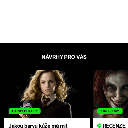
NÁVRHY PRO VÁS
HARRY POTTER
KINOFILMY
Jakou barvu kůže má mít
RECENZE: Smrtelné zlo se