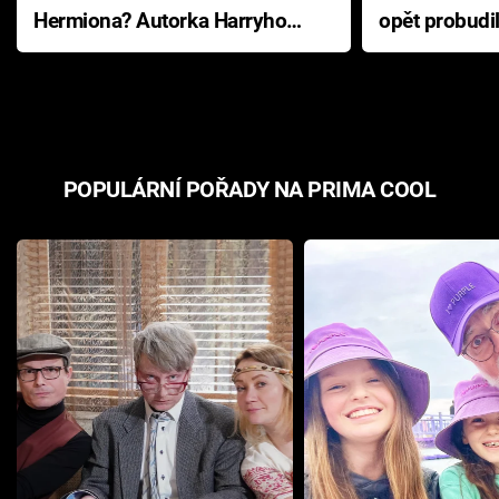
Hermiona? Autorka Harryho
opět probudi
Pottera přišla s ráznou
přichází s n
odpovědí
hororovou n
POPULÁRNÍ POŘADY NA PRIMA COOL