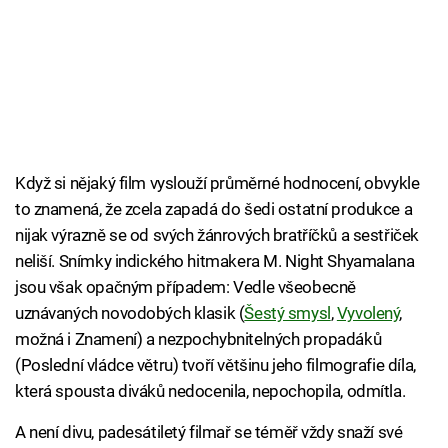
Když si nějaký film vyslouží průměrné hodnocení, obvykle
to znamená, že zcela zapadá do šedi ostatní produkce a
nijak výrazně se od svých žánrových bratříčků a sestřiček
neliší. Snímky indického hitmakera M. Night Shyamalana
jsou však opačným případem: Vedle všeobecně
uznávaných novodobých klasik (
Šestý smysl
,
Vyvolený
,
možná i Znamení) a nezpochybnitelných propadáků
(Poslední vládce větru) tvoří většinu jeho filmografie díla,
která spousta diváků nedocenila, nepochopila, odmítla.
A není divu, padesátiletý filmař se téměř vždy snaží své