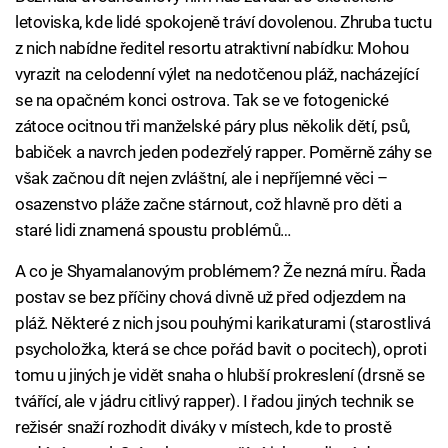
letoviska, kde lidé spokojeně tráví dovolenou. Zhruba tuctu
z nich nabídne ředitel resortu atraktivní nabídku: Mohou
vyrazit na celodenní výlet na nedotčenou pláž, nacházející
se na opačném konci ostrova. Tak se ve fotogenické
zátoce ocitnou tři manželské páry plus několik dětí, psů,
babiček a navrch jeden podezřelý rapper. Poměrně záhy se
však začnou dít nejen zvláštní, ale i nepříjemné věci –
osazenstvo pláže začne stárnout, což hlavně pro děti a
staré lidi znamená spoustu problémů…
A co je Shyamalanovým problémem? Že nezná míru. Řada
postav se bez příčiny chová divně už před odjezdem na
pláž. Některé z nich jsou pouhými karikaturami (starostlivá
psycholožka, která se chce pořád bavit o pocitech), oproti
tomu u jiných je vidět snaha o hlubší prokreslení (drsně se
tvářící, ale v jádru citlivý rapper). I řadou jiných technik se
režisér snaží rozhodit diváky v místech, kde to prostě