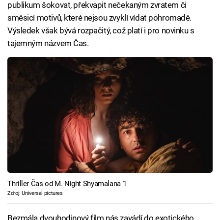
publikum šokovat, překvapit nečekaným zvratem či
směsicí motivů, které nejsou zvyklí vídat pohromadě.
Výsledek však bývá rozpačitý, což platí i pro novinku s
tajemným názvem Čas.
Thriller Čas od M. Night Shyamalana 1
Zdroj: Universal pictures
Bezmála dvouhodinový film nás zavádí do exotického