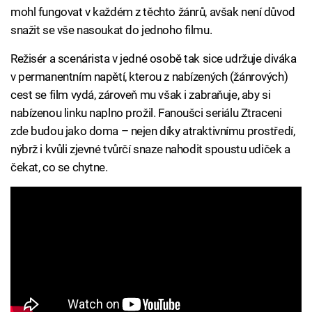
mohl fungovat v každém z těchto žánrů, avšak není důvod
snažit se vše nasoukat do jednoho filmu.
Režisér a scenárista v jedné osobě tak sice udržuje diváka
v permanentním napětí, kterou z nabízených (žánrových)
cest se film vydá, zároveň mu však i zabraňuje, aby si
nabízenou linku naplno prožil. Fanoušci seriálu Ztraceni
zde budou jako doma – nejen díky atraktivnímu prostředí,
nýbrž i kvůli zjevné tvůrčí snaze nahodit spoustu udiček a
čekat, co se chytne.