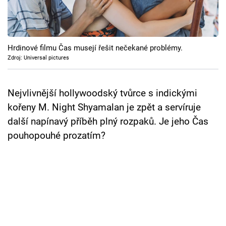
Cool Esport
Pořady
Hrdinové filmu Čas musejí řešit nečekané problémy.
TV Program
Zdroj: Universal pictures
Sledujte prima+
Nejvlivnější hollywoodský tvůrce s indickými
kořeny M. Night Shyamalan je zpět a servíruje
Přihlášení
další napínavý příběh plný rozpaků. Je jeho Čas
pouhopouhé prozatím?
Sledujte nás