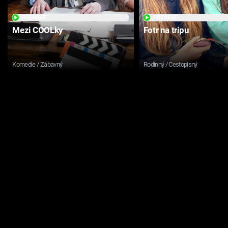
PŘEHRÁT
PŘEHRÁT
Mezi COOLky
Fotr na tripu
Komedie / Zábavný
Rodinný / Cestopisný