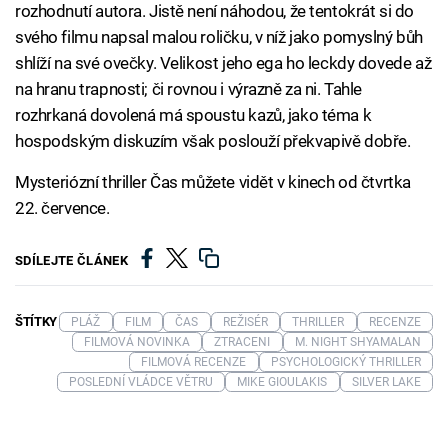
rozhodnutí autora. Jistě není náhodou, že tentokrát si do
svého filmu napsal malou roličku, v níž jako pomyslný bůh
shlíží na své ovečky. Velikost jeho ega ho leckdy dovede až
na hranu trapnosti; či rovnou i výrazně za ni. Tahle
rozhrkaná dovolená má spoustu kazů, jako téma k
hospodským diskuzím však poslouží překvapivě dobře.
Mysteriózní thriller Čas můžete vidět v kinech od čtvrtka
22. července.
SDÍLEJTE ČLÁNEK
ŠTÍTKY
PLÁŽ
FILM
ČAS
REŽISÉR
THRILLER
RECENZE
FILMOVÁ NOVINKA
ZTRACENI
M. NIGHT SHYAMALAN
FILMOVÁ RECENZE
PSYCHOLOGICKÝ THRILLER
POSLEDNÍ VLÁDCE VĚTRU
MIKE GIOULAKIS
SILVER LAKE