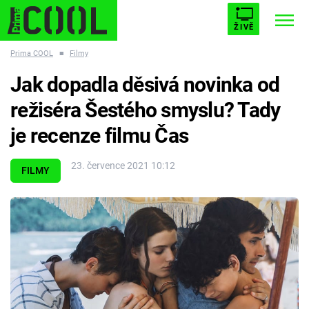
ŽIVĚ
Prima COOL
■
Filmy
STARHOUSE
BUFFY, PŘEMOŽITELKA UPÍRŮ
Trendy:
Jak dopadla děsivá novinka od
ESCAPE
PLNEJ KOTEL
AVENGERS 5
režiséra Šestého smyslu? Tady
je recenze filmu Čas
23. července 2021 10:12
FILMY
Témata
Filmy
Seriály
Hry