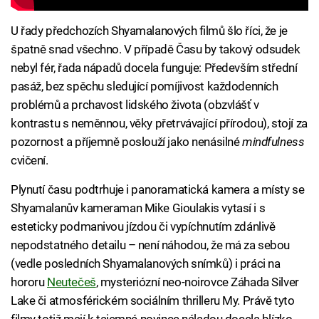
U řady předchozích Shyamalanových filmů šlo říci, že je
špatně snad všechno. V případě Času by takový odsudek
nebyl fér, řada nápadů docela funguje: Především střední
pasáž, bez spěchu sledující pomíjivost každodenních
problémů a prchavost lidského života (obzvlášť v
kontrastu s neměnnou, věky přetrvávající přírodou), stojí za
pozornost a příjemně poslouží jako nenásilné
mindfulness
cvičení.
Plynutí času podtrhuje i panoramatická kamera a místy se
Shyamalanův kameraman Mike Gioulakis vytasí i s
esteticky podmanivou jízdou či vypíchnutím zdánlivě
nepodstatného detailu – není náhodou, že má za sebou
(vedle posledních Shyamalanových snímků) i práci na
hororu
Neutečeš
, mysteriózní neo-noirovce Záhada Silver
Lake či atmosférickém sociálním thrilleru My. Právě tyto
filmy totiž mají k tajemné novince náladou docela blízko.