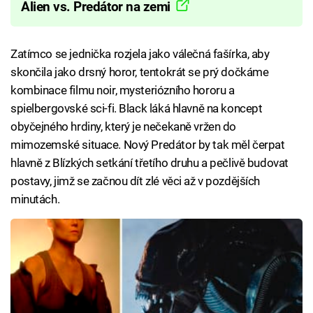
Alien vs. Predátor na zemi
Zatímco se jednička rozjela jako válečná fašírka, aby
skončila jako drsný horor, tentokrát se prý dočkáme
kombinace filmu noir, mysteriózního hororu a
spielbergovské sci-fi. Black láká hlavně na koncept
obyčejného hrdiny, který je nečekaně vržen do
mimozemské situace. Nový Predátor by tak měl čerpat
hlavně z Blízkých setkání třetího druhu a pečlivě budovat
postavy, jimž se začnou dít zlé věci až v pozdějších
minutách.