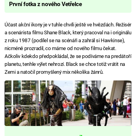
První fotka z nového Vetřelce
Účast akční ikony je v tuhle chvíli ještě ve hvězdách. Režisér
a scenárista filmu Shane Black, který pracoval na i originálu
z roku 1987 (podílel se na scénáři a zahrál si Hawkinse),
nicméně prozradil, co máme od nového filmu čekat.
Ačkoliv kdekdo předpokládal, že se podíváme na predátoří
planetu, tenhle výlet nehrozí. Black se chce totiž vrátit na
Zemi a natočil promyšlený mix několika žánrů.