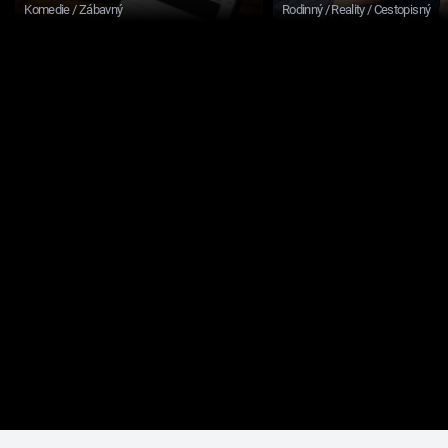
Komedie / Zábavný
Rodinný / Reality / Cestopisný