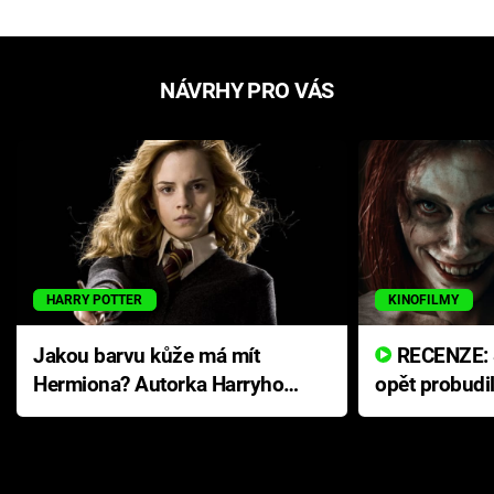
NÁVRHY PRO VÁS
HARRY POTTER
KINOFILMY
Jakou barvu kůže má mít
RECENZE: Smrtelné zlo se
Hermiona? Autorka Harryho
opět probudi
Pottera přišla s ráznou
přichází s n
odpovědí
hororovou n