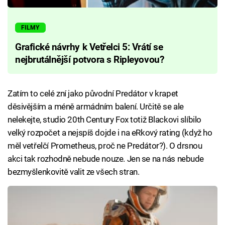
FILMY
Grafické návrhy k Vetřelci 5: Vrátí se
nejbrutálnější potvora s Ripleyovou?
Zatím to celé zní jako původní Predátor v krapet
děsivějším a méně armádním balení. Určitě se ale
nelekejte, studio 20th Century Fox totiž Blackovi slíbilo
velký rozpočet a nejspíš dojde i na eRkový rating (když ho
měl vetřelčí Prometheus, proč ne Predátor?). O drsnou
akci tak rozhodně nebude nouze. Jen se na nás nebude
bezmyšlenkovitě valit ze všech stran.