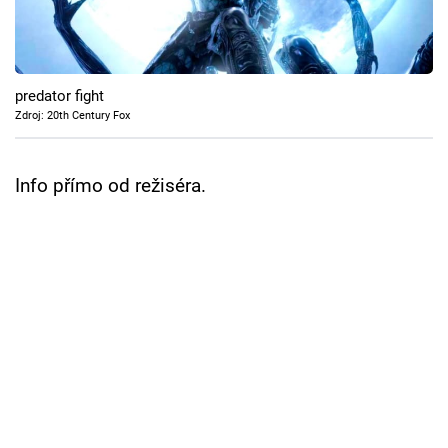
Cool Esport
Pořady
predator fight
TV Program
Zdroj: 20th Century Fox
Sledujte prima+
Info přímo od režiséra.
Přihlášení
Sledujte nás