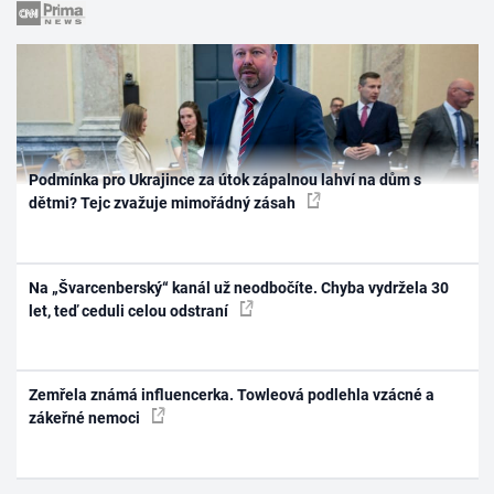
Podmínka pro Ukrajince za útok zápalnou lahví na dům s
dětmi? Tejc zvažuje mimořádný zásah
Na „Švarcenberský“ kanál už neodbočíte. Chyba vydržela 30
let, teď ceduli celou odstraní
Zemřela známá influencerka. Towleová podlehla vzácné a
zákeřné nemoci