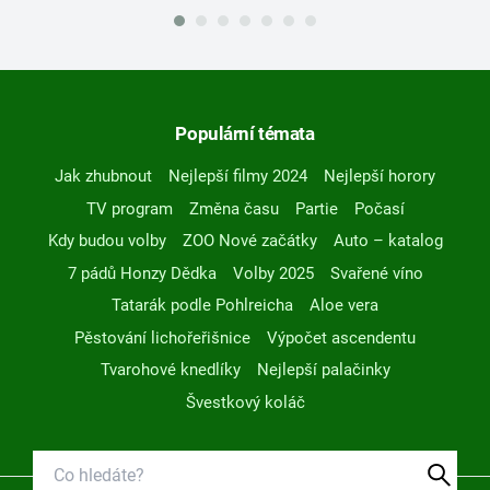
Populární témata
Jak zhubnout
Nejlepší filmy 2024
Nejlepší horory
TV program
Změna času
Partie
Počasí
Kdy budou volby
ZOO Nové začátky
Auto – katalog
7 pádů Honzy Dědka
Volby 2025
Svařené víno
Tatarák podle Pohlreicha
Aloe vera
Pěstování lichořeřišnice
Výpočet ascendentu
Tvarohové knedlíky
Nejlepší palačinky
Švestkový koláč