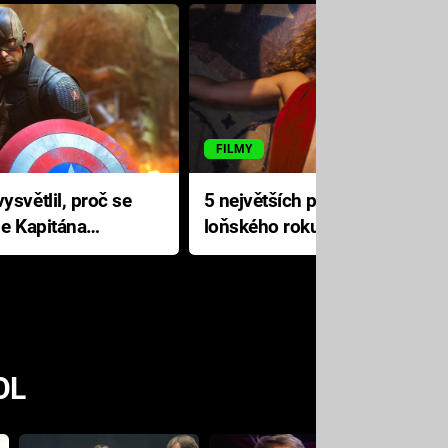
FILMY
ysvětlil, proč se
5 největších propadáků
le Kapitána
loňského roku: Disney na
jediné katastrofě prodělal 200
milionů dolarů
OL