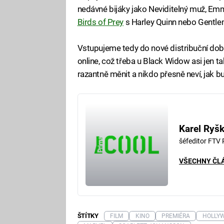
nedávné bijáky jako Neviditelný muž, Emma
Birds of Prey
s Harley Quinn nebo Gentle
Vstupujeme tedy do nové distribuční doby
online, což třeba u Black Widow asi jen ta
razantně měnit a nikdo přesně neví, jak 
Karel Ryš
šéfeditor FTV
VŠECHNY ČL
ŠTÍTKY
FILM
KINO
PREMIÉRA
HOLLY