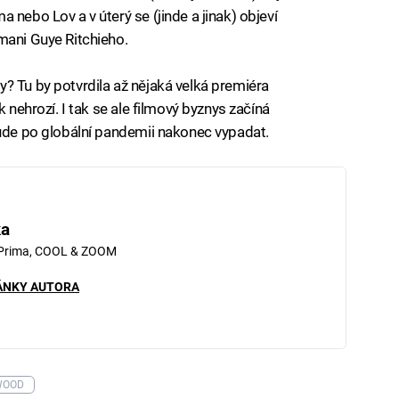
 nebo Lov a v úterý se (jinde a jinak) objeví
mani Guye Ritchieho.
? Tu by potvrdila až nějaká velká premiéra
k nehrozí. I tak se ale filmový byznys začíná
bude po globální pandemii nakonec vypadat.
ka
 Prima, COOL & ZOOM
ÁNKY AUTORA
WOOD