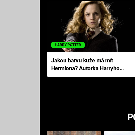
HARRY POTTER
Jakou barvu kůže má mít
Hermiona? Autorka Harryho
Pottera přišla s ráznou
odpovědí
P