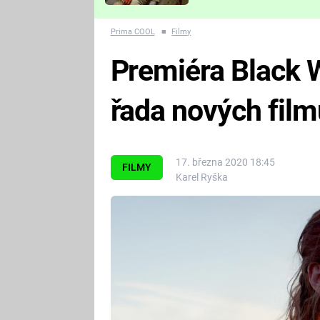
Které děsivé pecky vám
nejvíc zvednou tep?
Prima COOL
■
Filmy
Premiéra Black 
řada nových film
17. března 2020 18:45
FILMY
Karel Ryška