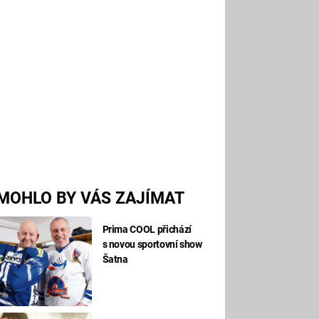
MOHLO BY VÁS ZAJÍMAT
Prima COOL přichází
s novou sportovní show
Šatna