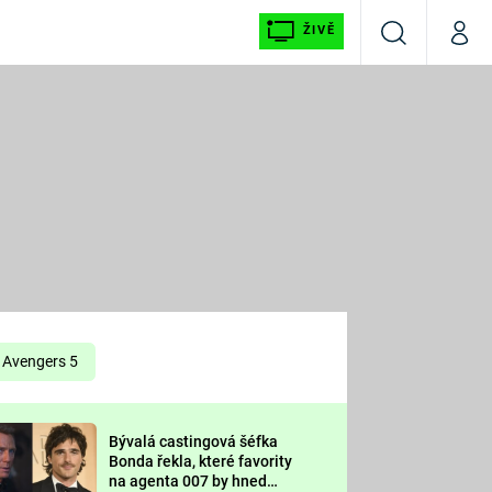
ŽIVĚ
Vyhledávání
Můj p
Prima+
É
CNN Prima NEWS
E
Prima FRESH
ŠÍ
Prima LIVING
E
Prima Ženy
Avengers 5
Prima LAJK
Bývalá castingová šéfka
OOL
Bonda řekla, které favority
Sledujte nás
na agenta 007 by hned