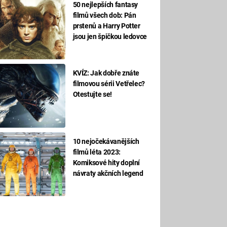
50 nejlepších fantasy
filmů všech dob: Pán
prstenů a Harry Potter
jsou jen špičkou ledovce
KVÍZ: Jak dobře znáte
filmovou sérii Vetřelec?
Otestujte se!
10 nejočekávanějších
filmů léta 2023:
Komiksové hity doplní
návraty akčních legend