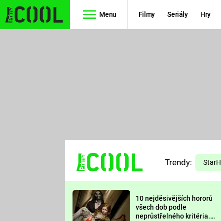
Menu
Filmy
Seriály
Hry
Seriály
Filmy
SIMPSONOVI
STAR WARS
HVĚZDNÁ
AVENGERS
BRÁNA
RYCHLE A
TEORIE
ZBĚSILE 10
Trendy:
VELKÉHO
Star
PREDÁTOR
TŘESKU
10 nejděsivějších hororů
FUTURAMA
všech dob podle
neprůstřelného kritéria.