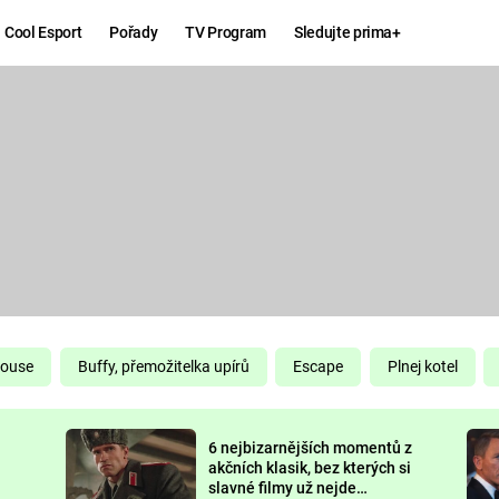
Cool Esport
Pořady
TV Program
Sledujte prima+
Hry
Zábava
MAFIA
ZÁBAVN
GALERI
GTA 6
NEJLEP
KINGDOM
KOMEDI
COME:
DELIVERANCE
CHUCK
House
Buffy, přemožitelka upírů
Escape
Plnej kotel
NORRIS
ESPORT
6 nejbizarnějších momentů z
DEADP
akčních klasik, bez kterých si
slavné filmy už nejde