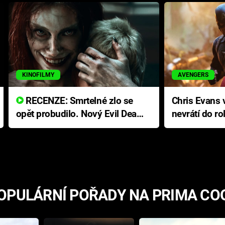
KINOFILMY
AVENGERS
RECENZE: Smrtelné zlo se
Chris Evans v
opět probudilo. Nový Evil Dead
nevrátí do ro
přichází s neodolatelnou
Ameriky
hororovou nabídkou
OPULÁRNÍ POŘADY NA PRIMA CO