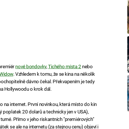
 premiér
nové bondovky
,
Tichého místa 2
nebo
 Widow
. Vzhledem k tomu, že se kina na několik
h pochopitelně dávno čekal. Překvapením je tedy
šina Hollywoodu o krok dál.
mo na internet. První novinkou, která místo do kin
 poplatek 20 dolarů a technicky jen v USA),
turné. Přímo v jeho riskantních "premiérových"
átek se ale na internetu (za stejnou cenu) objeví i