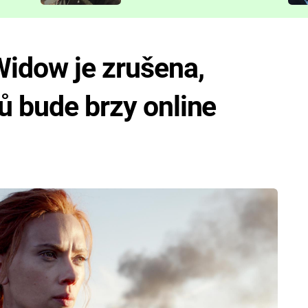
představit
Widow je zrušena,
ů bude brzy online