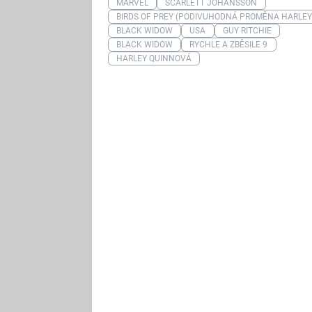
MARVEL
SCARLETT JOHANSSON
BIRDS OF PREY (PODIVUHODNÁ PROMĚNA HARLEY
BLACK WIDOW
USA
GUY RITCHIE
BLACK WIDOW
RYCHLE A ZBĚSILE 9
HARLEY QUINNOVÁ