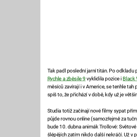
Tak padl poslední jarní titán. Po odkladu
Rychle a zběsile 9
vyklidila pozice i
Black
měsíců zavírají i v Americe, se tenhle ta
spíš to, že přichází v době, kdy už je vět
Studia totiž začínají nové filmy sypat pří
půjde rovnou online (samozřejmě za tučný
bude 10. dubna animák Trollové: Světové 
šlépějích zatím nikdo další nekráčí. Už v p