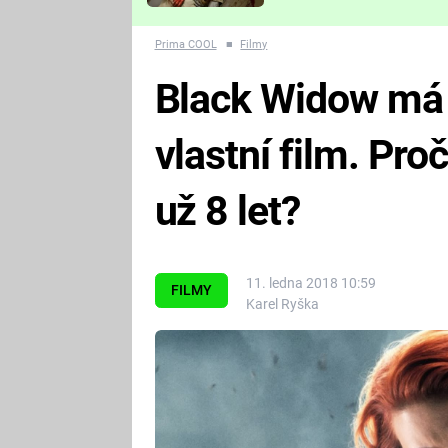
Které děsivé pecky vám
nejvíc zvednou tep?
Prima COOL
■
Filmy
Black Widow má 
vlastní film. Pr
už 8 let?
11. ledna 2018 10:59
FILMY
Karel Ryška