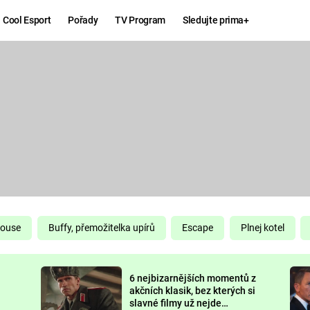
Cool Esport
Pořady
TV Program
Sledujte prima+
Hry
Zábava
MAFIA
ZÁBAVN
GALERI
GTA 6
NEJLEP
KINGDOM
KOMEDI
COME:
DELIVERANCE
CHUCK
House
Buffy, přemožitelka upírů
Escape
Plnej kotel
NORRIS
ESPORT
6 nejbizarnějších momentů z
DEADP
akčních klasik, bez kterých si
slavné filmy už nejde