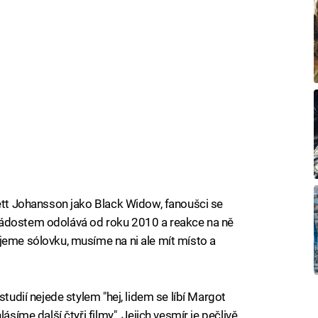
lett Johansson jako Black Widow, fanoušci se
tak žádostem odolává od roku 2010 a reakce na ně
jeme sólovku, musíme na ni ale mít místo a
studií nejede stylem "hej, lidem se líbí Margot
ásíme další čtyři filmy". Jejich vesmír je pečlivě