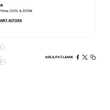
ka
 Prima, COOL & ZOOM
ÁNKY AUTORA
N
SDÍLEJTE ČLÁNEK
OW