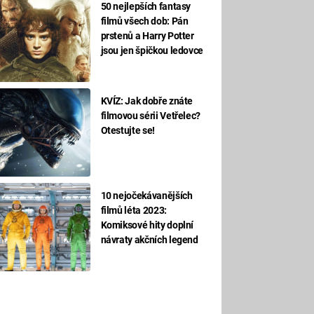
50 nejlepších fantasy
filmů všech dob: Pán
prstenů a Harry Potter
jsou jen špičkou ledovce
KVÍZ: Jak dobře znáte
filmovou sérii Vetřelec?
Otestujte se!
10 nejočekávanějších
filmů léta 2023:
Komiksové hity doplní
návraty akčních legend