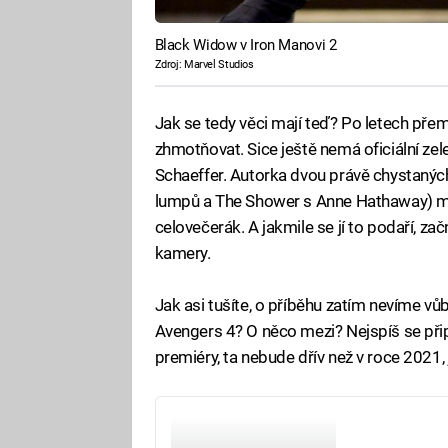
Black Widow v Iron Manovi 2
Zdroj: Marvel Studios
Jak se tedy věci mají teď? Po letech pře
zhmotňovat. Sice ještě nemá oficiální zele
Schaeffer. Autorka dvou právě chystanýc
lumpů a The Shower s Anne Hathaway) má
celovečerák. A jakmile se jí to podaří, z
kamery.
Jak asi tušíte, o příběhu zatím nevíme vů
Avengers 4? O něco mezi? Nejspíš se přip
premiéry, ta nebude dřív než v roce 2021,