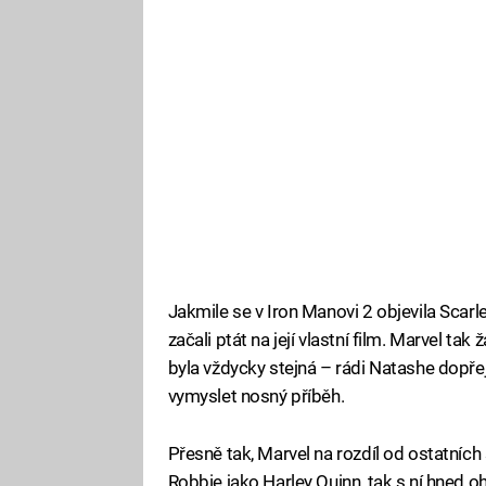
Jakmile se v Iron Manovi 2 objevila Scar
začali ptát na její vlastní film. Marvel 
byla vždycky stejná – rádi Natashe dopře
vymyslet nosný příběh.
Přesně tak, Marvel na rozdíl od ostatních 
Robbie jako Harley Quinn, tak s ní hned ohl