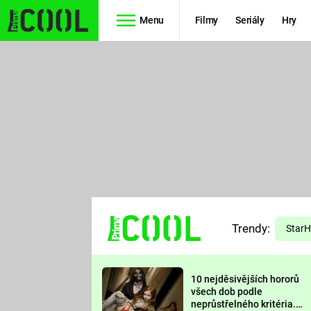
Menu
Filmy
Seriály
Hry
Seriály
Filmy
SIMPSONOVI
STAR WARS
HVĚZDNÁ
AVENGERS
BRÁNA
RYCHLE A
TEORIE
ZBĚSILE 10
Trendy:
VELKÉHO
Star
PREDÁTOR
TŘESKU
10 nejděsivějších hororů
FUTURAMA
všech dob podle
neprůstřelného kritéria.