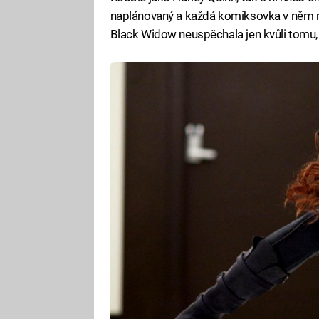
naplánovaný a každá komiksovka v něm má
Black Widow neuspěchala jen kvůli tomu, ž