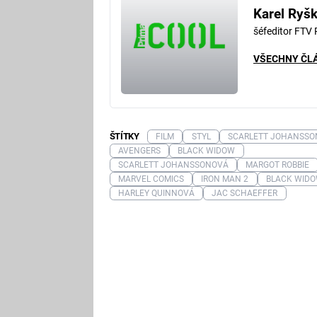
Karel Ryš
šéfeditor FTV
VŠECHNY ČL
ŠTÍTKY
FILM
STYL
SCARLETT JOHANSSO
AVENGERS
BLACK WIDOW
SCARLETT JOHANSSONOVÁ
MARGOT ROBBIE
MARVEL COMICS
IRON MAN 2
BLACK WID
HARLEY QUINNOVÁ
JAC SCHAEFFER