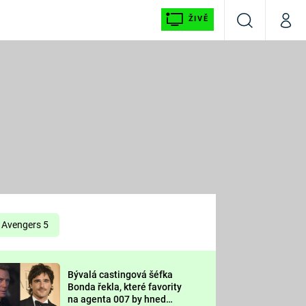
ŽIVĚ
Vyhledávání
Můj p
Prima+
É
CNN Prima NEWS
E
Prima FRESH
ŠÍ
Prima LIVING
E
Prima Ženy
Avengers 5
Prima LAJK
Bývalá castingová šéfka
OOL
Bonda řekla, které favority
Sledujte nás
na agenta 007 by hned