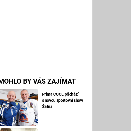
MOHLO BY VÁS ZAJÍMAT
Prima COOL přichází
s novou sportovní show
Šatna