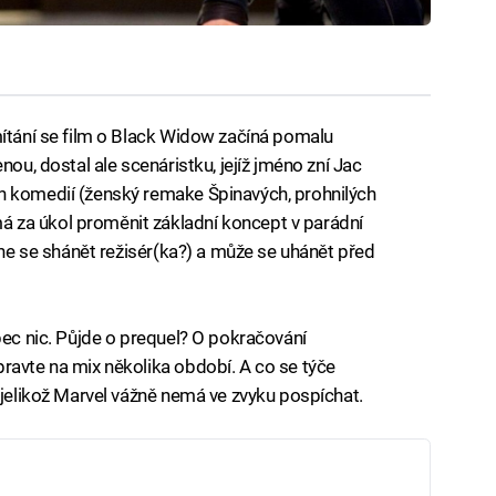
mítání se film o Black Widow začíná pomalu
nou, dostal ale scenáristku, jejíž jméno zní Jac
h komedií (ženský remake Špinavých, prohnilých
 za úkol proměnit základní koncept v parádní
ačne se shánět režisér(ka?) a může se uhánět před
bec nic. Půjde o prequel? O pokračování
ravte na mix několika období. A co se týče
 jelikož Marvel vážně nemá ve zvyku pospíchat.