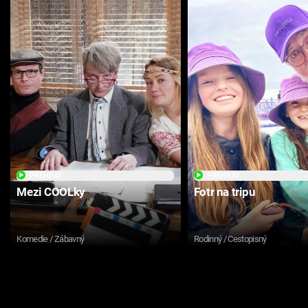
PŘEHRÁT
PŘEHRÁT
Mezi COOLky
Fotr na tripu
Komedie / Zábavný
Rodinný / Cestopisný