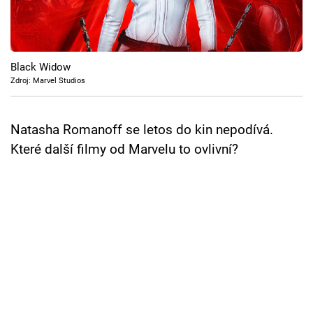
Cool Esport
Pořady
Black Widow
TV Program
Zdroj: Marvel Studios
Sledujte prima+
Natasha Romanoff se letos do kin nepodívá.
Které další filmy od Marvelu to ovlivní?
Přihlášení
Sledujte nás