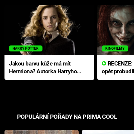
HARRY POTTER
KINOFILMY
Jakou barvu kůže má mít
RECENZE: Smrtelné zlo se
Hermiona? Autorka Harryho
opět probudi
Pottera přišla s ráznou
přichází s n
odpovědí
hororovou n
POPULÁRNÍ POŘADY NA PRIMA COOL