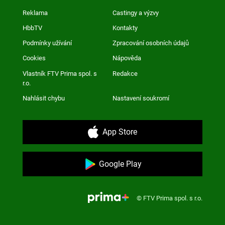
Reklama
Castingy a výzvy
HbbTV
Kontakty
Podmínky užívání
Zpracování osobních údajů
Cookies
Nápověda
Vlastník FTV Prima spol. s
Redakce
r.o.
Nahlásit chybu
Nastavení soukromí
App Store
Google Play
© FTV Prima spol. s r.o.