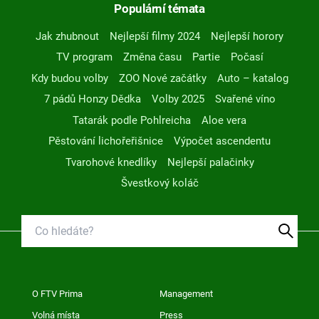
Populární témata
Jak zhubnout
Nejlepší filmy 2024
Nejlepší horory
TV program
Změna času
Partie
Počasí
Kdy budou volby
ZOO Nové začátky
Auto – katalog
7 pádů Honzy Dědka
Volby 2025
Svařené víno
Tatarák podle Pohlreicha
Aloe vera
Pěstování lichořeřišnice
Výpočet ascendentu
Tvarohové knedlíky
Nejlepší palačinky
Švestkový koláč
O FTV Prima
Management
Volná místa
Press