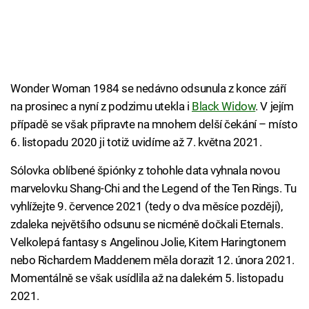
Wonder Woman 1984 se nedávno odsunula z konce září
na prosinec a nyní z podzimu utekla i
Black Widow
. V jejím
případě se však připravte na mnohem delší čekání – místo
6. listopadu 2020 ji totiž uvidíme až 7. května 2021.
Sólovka oblíbené špiónky z tohohle data vyhnala novou
marvelovku Shang-Chi and the Legend of the Ten Rings. Tu
vyhlížejte 9. července 2021 (tedy o dva měsíce později),
zdaleka největšího odsunu se nicméně dočkali Eternals.
Velkolepá fantasy s Angelinou Jolie, Kitem Haringtonem
nebo Richardem Maddenem měla dorazit 12. února 2021.
Momentálně se však usídlila až na dalekém 5. listopadu
2021.