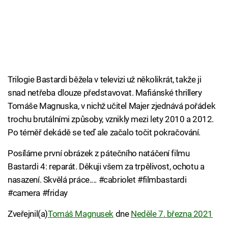
Trilogie Bastardi běžela v televizi už několikrát, takže ji
snad netřeba dlouze představovat. Mafiánské thrillery
Tomáše Magnuska, v nichž učitel Majer zjednává pořádek
trochu brutálními způsoby, vznikly mezi lety 2010 a 2012.
Po téměř dekádě se teď ale začalo točit pokračování.
Posíláme první obrázek z pátečního natáčení filmu
Bastardi 4: reparát. Děkuji všem za trpělivost, ochotu a
nasazení. Skvělá práce.... #cabriolet #filmbastardi
#camera #friday
Zveřejnil(a)
Tomáš Magnusek
dne
Neděle 7. března 2021