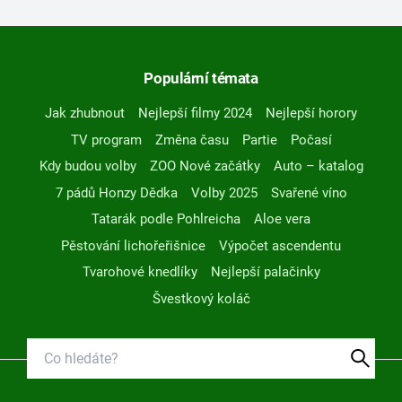
Populární témata
Jak zhubnout
Nejlepší filmy 2024
Nejlepší horory
TV program
Změna času
Partie
Počasí
Kdy budou volby
ZOO Nové začátky
Auto – katalog
7 pádů Honzy Dědka
Volby 2025
Svařené víno
Tatarák podle Pohlreicha
Aloe vera
Pěstování lichořeřišnice
Výpočet ascendentu
Tvarohové knedlíky
Nejlepší palačinky
Švestkový koláč