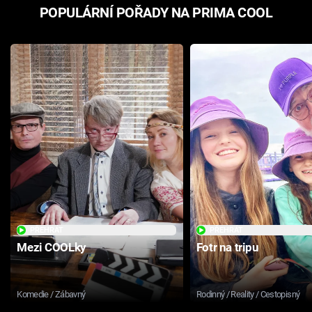
POPULÁRNÍ POŘADY NA PRIMA COOL
PŘEHRÁT
PŘEHRÁT
Mezi COOLky
Fotr na tripu
Komedie / Zábavný
Rodinný / Reality / Cestopisný