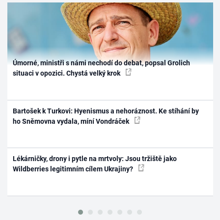
Úmorné, ministři s námi nechodí do debat, popsal Grolich
situaci v opozici. Chystá velký krok
Bartošek k Turkovi: Hyenismus a nehoráznost. Ke stíhání by
ho Sněmovna vydala, míní Vondráček
Lékárničky, drony i pytle na mrtvoly: Jsou tržiště jako
Wildberries legitimním cílem Ukrajiny?