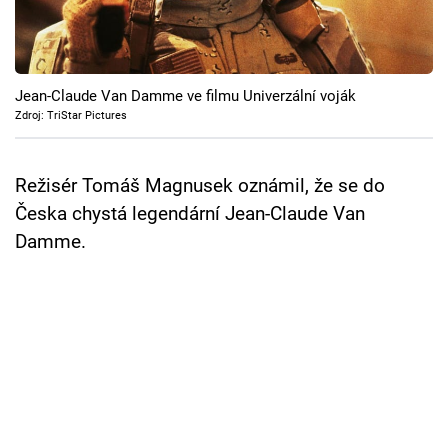
Cool Esport
Pořady
Jean-Claude Van Damme ve filmu Univerzální voják
TV Program
Zdroj: TriStar Pictures
Sledujte prima+
Režisér Tomáš Magnusek oznámil, že se do
Česka chystá legendární Jean-Claude Van
Přihlášení
Damme.
Sledujte nás