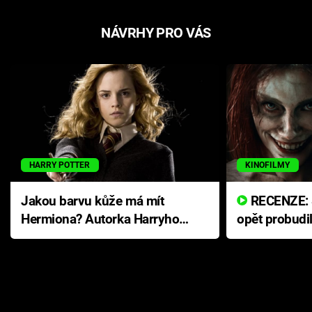
NÁVRHY PRO VÁS
HARRY POTTER
KINOFILMY
Jakou barvu kůže má mít
RECENZE: Smrtelné zlo se
Hermiona? Autorka Harryho
opět probudi
Pottera přišla s ráznou
přichází s n
odpovědí
hororovou n