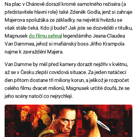
Na plac v Chánově dorazil kromě samotného režiséra (a
představitele hlavní role) také Zdeněk Godla, jenž si zahraje
Majerova spolužáka ze základky, na největší hvězdu se
však stále čeká. Kdo jí bude? Jak jste se dozvěděli v titulku,
Magnusek
do filmu sehnal
legendárního Jeana-Claudea
Van Dammea, jehož si mafiánský boss Jiřího Krampola
najme k zavraždění Majera.
Van Damme by měl před kamery dorazit nejdřív v květnu,
až se v Česku zlepší covidová situace. Za jeden natáčecí
den přitom dostane tři miliony korun, a jelikož je rozpočet
celého filmu dvacet milionů, Magnusek určitě doufá, že se
jeho scény natočí co nejrychleji.