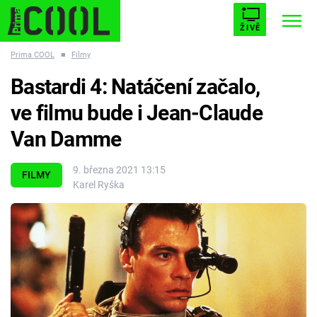
ŽIVĚ
Prima COOL
■
Filmy
STARHOUSE
BUFFY, PŘEMOŽITELKA UPÍRŮ
Trendy:
Bastardi 4: Natáčení začalo,
ESCAPE
PLNEJ KOTEL
AVENGERS 5
ve filmu bude i Jean-Claude
Van Damme
9. března 2021 13:15
FILMY
Karel Ryška
Témata
Filmy
Seriály
Hry