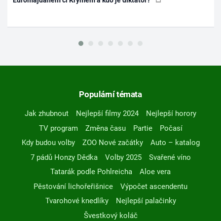
Euromajdanem či Krymem a kdo je diktátor?
Populární témata
Jak zhubnout
Nejlepší filmy 2024
Nejlepší horory
TV program
Změna času
Partie
Počasí
Kdy budou volby
ZOO Nové začátky
Auto – katalog
7 pádů Honzy Dědka
Volby 2025
Svařené víno
Tatarák podle Pohlreicha
Aloe vera
Pěstování lichořeřišnice
Výpočet ascendentu
Tvarohové knedlíky
Nejlepší palačinky
Švestkový koláč