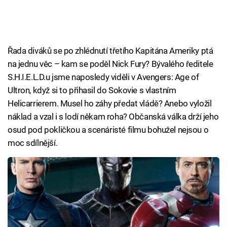
Řada diváků se po zhlédnutí třetího Kapitána Ameriky ptá
na jednu věc – kam se poděl Nick Fury? Bývalého ředitele
S.H.I.E.L.D.u jsme naposledy viděli v Avengers: Age of
Ultron, když si to přihasil do Sokovie s vlastním
Helicarrierem. Musel ho záhy předat vládě? Anebo vyložil
náklad a vzal i s lodí někam roha? Občanská válka drží jeho
osud pod pokličkou a scenáristé filmu bohužel nejsou o
moc sdílnější.