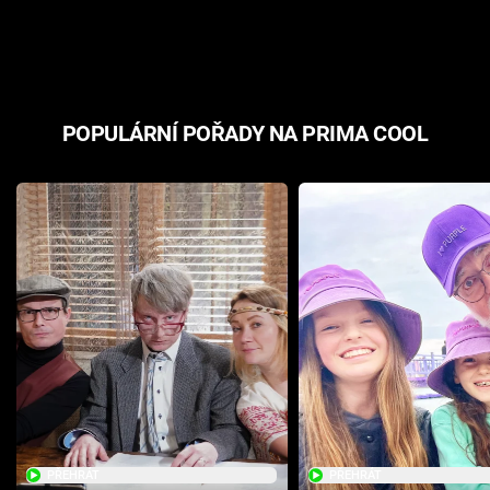
odpovědí
hororovou n
POPULÁRNÍ POŘADY NA PRIMA COOL
PŘEHRÁT
PŘEHRÁT