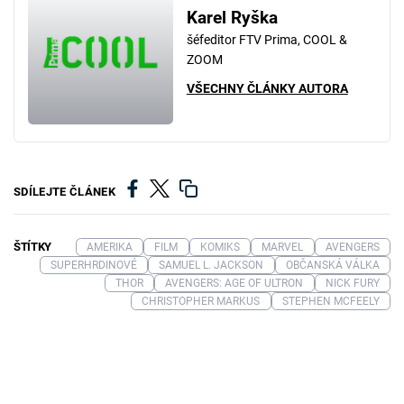
Karel Ryška
šéfeditor FTV Prima, COOL &
ZOOM
VŠECHNY ČLÁNKY AUTORA
SDÍLEJTE ČLÁNEK
ŠTÍTKY
AMERIKA
FILM
KOMIKS
MARVEL
AVENGERS
SUPERHRDINOVÉ
SAMUEL L. JACKSON
OBČANSKÁ VÁLKA
THOR
AVENGERS: AGE OF ULTRON
NICK FURY
CHRISTOPHER MARKUS
STEPHEN MCFEELY