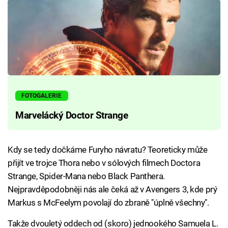
FOTOGALERIE
Marvelácký Doctor Strange
Kdy se tedy dočkáme Furyho návratu? Teoreticky může
přijít ve trojce Thora nebo v sólových filmech Doctora
Strange, Spider-Mana nebo Black Panthera.
Nejpravděpodobněji nás ale čeká až v Avengers 3, kde prý
Markus s McFeelym povolají do zbraně "úplně všechny".
Takže dvouletý oddech od (skoro) jednookého Samuela L.