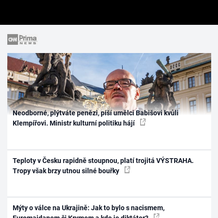
Neodborné, plýtváte penězi, píší umělci Babišovi kvůli
Klempířovi. Ministr kulturní politiku hájí
Teploty v Česku rapidně stoupnou, platí trojitá VÝSTRAHA.
Tropy však brzy utnou silné bouřky
Mýty o válce na Ukrajině: Jak to bylo s nacismem,