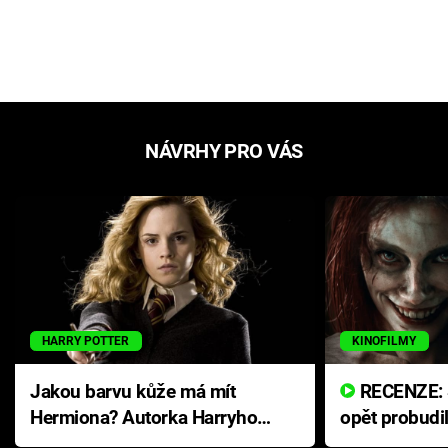
NÁVRHY PRO VÁS
HARRY POTTER
KINOFILMY
Jakou barvu kůže má mít
RECENZE: Smrtelné zlo se
Hermiona? Autorka Harryho
opět probudi
Pottera přišla s ráznou
přichází s n