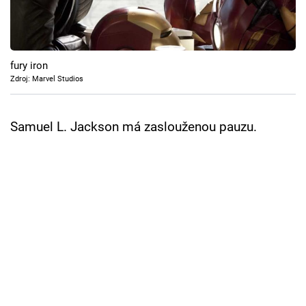
Cool Esport
Pořady
fury iron
TV Program
Zdroj: Marvel Studios
Sledujte prima+
Samuel L. Jackson má zaslouženou pauzu.
Přihlášení
Sledujte nás