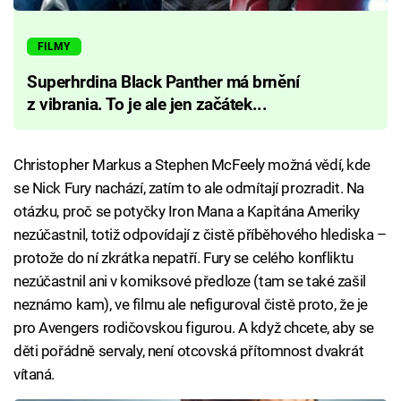
FILMY
Superhrdina Black Panther má brnění
z vibrania. To je ale jen začátek...
Christopher Markus a Stephen McFeely možná vědí, kde
se Nick Fury nachází, zatím to ale odmítají prozradit. Na
otázku, proč se potyčky Iron Mana a Kapitána Ameriky
nezúčastnil, totiž odpovídají z čistě příběhového hlediska –
protože do ní zkrátka nepatří. Fury se celého konfliktu
nezúčastnil ani v komiksové předloze (tam se také zašil
neznámo kam), ve filmu ale nefiguroval čistě proto, že je
pro Avengers rodičovskou figurou. A když chcete, aby se
děti pořádně servaly, není otcovská přítomnost dvakrát
vítaná.