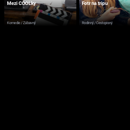
Mezi COOLky
Fotr na tripu
Komedie / Zábavný
Rodinný / Cestopisný