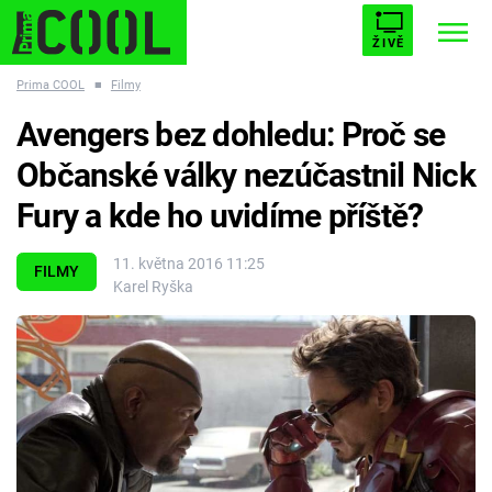
ŽIVĚ
Prima COOL
■
Filmy
STARHOUSE
BUFFY, PŘEMOŽITELKA UPÍRŮ
Trendy:
Avengers bez dohledu: Proč se
ESCAPE
PLNEJ KOTEL
AVENGERS 5
Občanské války nezúčastnil Nick
Fury a kde ho uvidíme příště?
11. května 2016 11:25
FILMY
Karel Ryška
Témata
Filmy
Seriály
Hry