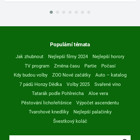
Populární témata
Jak zhubnout
Nejlepší filmy 2024
Nejlepší horory
TV program
Změna času
Partie
Počasí
Kdy budou volby
ZOO Nové začátky
Auto – katalog
7 pádů Honzy Dědka
Volby 2025
Svařené víno
Tatarák podle Pohlreicha
Aloe vera
Pěstování lichořeřišnice
Výpočet ascendentu
Tvarohové knedlíky
Nejlepší palačinky
Švestkový koláč