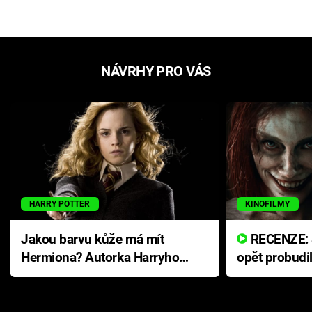
NÁVRHY PRO VÁS
HARRY POTTER
KINOFILMY
Jakou barvu kůže má mít
RECENZE: Smrtelné zlo se
Hermiona? Autorka Harryho
opět probudi
Pottera přišla s ráznou
přichází s n
odpovědí
hororovou n