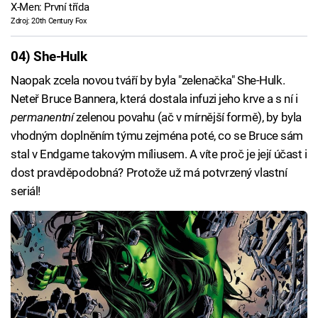
X-Men: První třída
Zdroj: 20th Century Fox
04) She-Hulk
Naopak zcela novou tváří by byla "zelenačka" She-Hulk.
Neteř Bruce Bannera, která dostala infuzi jeho krve a s ní i
permanentní
zelenou povahu (ač v mírnější formě), by byla
vhodným doplněním týmu zejména poté, co se Bruce sám
stal v Endgame takovým míliusem. A víte proč je její účast i
dost pravděpodobná? Protože už má potvrzený vlastní
seriál!