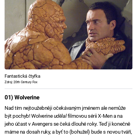
Fantastická čtyřka
Zdroj: 20th Century Fox
01) Wolverine
Nad tím nejtoužebněji očekávaným jménem ale nemůže
být pochyb! Wolverine
udělal
filmovou sérii X-Men a na
jeho účast v Avengers se čeká dlouhé roky. Teď ji konečně
máme na dosah ruky, a byť to (bohužel) bude s novou tváří,