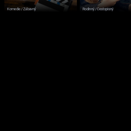
Komedie / Zábavný
Rodinný / Cestopisný