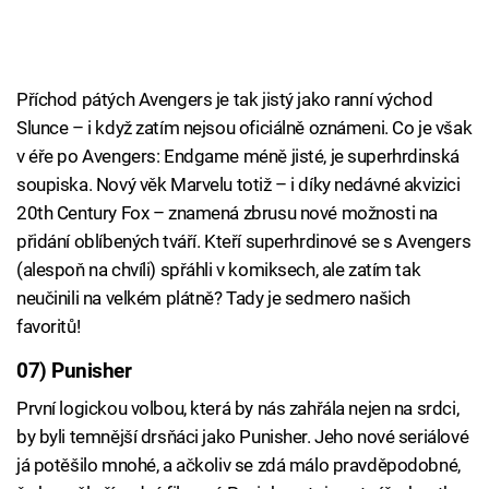
Příchod pátých Avengers je tak jistý jako ranní východ
Slunce – i když zatím nejsou oficiálně oznámeni. Co je však
v éře po Avengers: Endgame méně jisté, je superhrdinská
soupiska. Nový věk Marvelu totiž – i díky nedávné akvizici
20th Century Fox – znamená zbrusu nové možnosti na
přidání oblíbených tváří. Kteří superhrdinové se s Avengers
(alespoň na chvíli) spřáhli v komiksech, ale zatím tak
neučinili na velkém plátně? Tady je sedmero našich
favoritů!
07) Punisher
První logickou volbou, která by nás zahřála nejen na srdci,
by byli temnější drsňáci jako Punisher. Jeho nové seriálové
já potěšilo mnohé, a ačkoliv se zdá málo pravděpodobné,