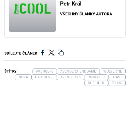
Petr Král
VŠECHNY ČLÁNKY AUTORA
SDÍLEJTE ČLÁNEK
ŠTÍTKY
AVENGERS
AVENGERS: ENDGAME
WOLVERINE
NOVÁ
DAREDEVIL
AVENGERS 5
PUNISHER
BEAST
SHE-HULK
THING