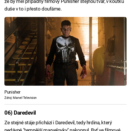
že by měl případný filmový Punisher stejnou tvář, v koutku
duše v to i přesto doufáme.
Punisher
Zdroj: Marvel Television
06) Daredevil
Ze stejné stáje přichází i Daredevil, tedy hrdina, který
nedávné "temnější marvelovky" nakopnul. Byť ve filmové