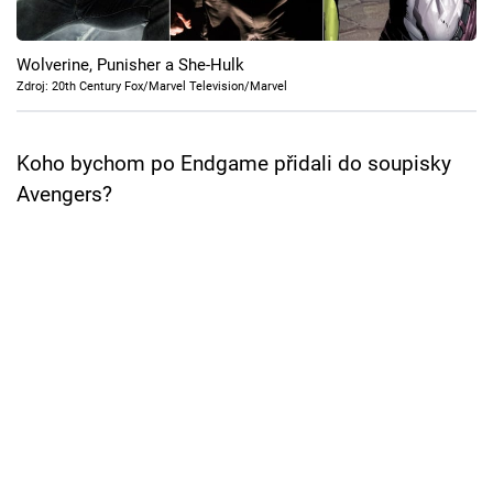
Cool Esport
Wolverine, Punisher a She-Hulk
Pořady
Zdroj: 20th Century Fox/Marvel Television/Marvel
TV Program
Koho bychom po Endgame přidali do soupisky
Sledujte prima+
Avengers?
Přihlášení
Sledujte nás