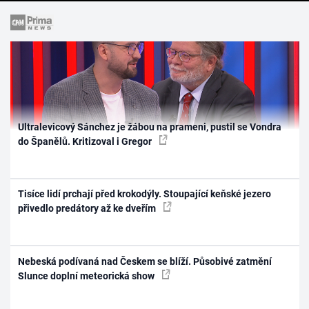
Ultralevicový Sánchez je žábou na prameni, pustil se Vondra
do Španělů. Kritizoval i Gregor
Tisíce lidí prchají před krokodýly. Stoupající keňské jezero
přivedlo predátory až ke dveřím
Nebeská podívaná nad Českem se blíží. Působivé zatmění
Slunce doplní meteorická show