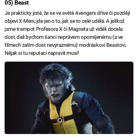
05) Beast
Je prakticky jisté, že se ve světě Avengers dříve či později
objeví X-Meni, jde jen o to, jak se to celé udělá. A jelikož
jsme trampot Profesora X či Magneta už viděli docela
dost, dali bychom šanci neprávem opomíjenému (a ve
filmech zatím dost nevýraznému) modráskovi Beastovi.
Nějak si tu reputaci napravit musí!