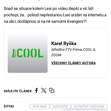
Snad se situace kolem Lexi po videu zlepší a víc lidí
pochopí, že… pokud nepřestanou Lexi urážet na internetu a
na ulici, došlápnou si na ně samotní Avengers?!
Karel Ryška
šéfeditor FTV Prima, COOL &
ZOOM
VŠECHNY ČLÁNKY AUTORA
SDÍLEJTE ČLÁNEK
ŠTÍTKY
IRON MAN
AVENGERS
AVENGERS: ENDGAME