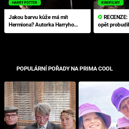
HARRY POTTER
KINOFILMY
Jakou barvu kůže má mít
RECENZE: Smrtelné zlo se
Hermiona? Autorka Harryho
opět probudi
Pottera přišla s ráznou
přichází s n
odpovědí
hororovou n
POPULÁRNÍ POŘADY NA PRIMA COOL