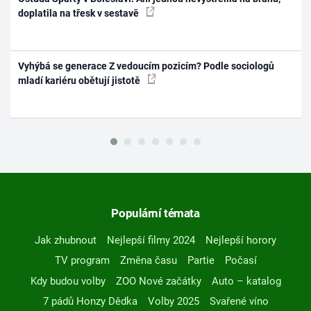
doplatila na třesk v sestavě
Vyhýbá se generace Z vedoucím pozicím? Podle sociologů
mladí kariéru obětují jistotě
Populární témata
Jak zhubnout
Nejlepší filmy 2024
Nejlepší horory
TV program
Změna času
Partie
Počasí
Kdy budou volby
ZOO Nové začátky
Auto – katalog
7 pádů Honzy Dědka
Volby 2025
Svařené víno