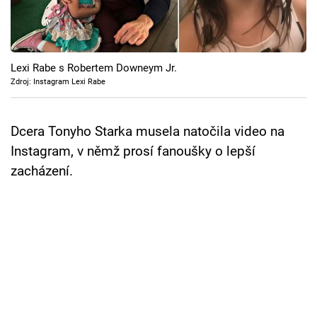
Cool Esport
Pořady
Lexi Rabe s Robertem Downeym Jr.
TV Program
Zdroj: Instagram Lexi Rabe
Sledujte prima+
Dcera Tonyho Starka musela natočila video na
Instagram, v němž prosí fanoušky o lepší
Přihlášení
zacházení.
Sledujte nás