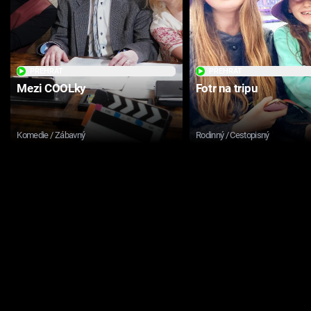
PŘEHRÁT
PŘEHRÁT
Mezi COOLky
Fotr na tripu
Komedie / Zábavný
Rodinný / Cestopisný