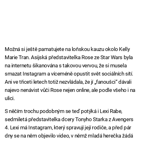
Možná si ještě pamatujete na loňskou kauzu okolo Kelly
Marie Tran. Asijská představitelka Rose ze Star Wars byla
na internetu šikanována s takovou vervou, že si musela
smazat Instagram a víceméně opustit svět sociálních sítí.
Ani ve třiceti letech totiž nezvládala, že jí „fanoušci“ dávali
najevo nenávist vůči Rose nejen online, ale podle všeho i na
ulici.
S něčím trochu podobným se teď potýká i Lexi Rabe,
sedmiletá představitelka dcery Tonyho Starka z Avengers
4. Lexi má Instagram, který spravují její rodiče, a před pár
dny se na něm objevilo video, v němž mladá herečka žádá