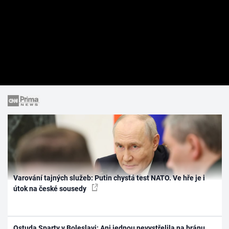
Varování tajných služeb: Putin chystá test NATO. Ve hře je i
útok na české sousedy
Ostuda Sparty v Boleslavi: Ani jednou nevystřelila na bránu,