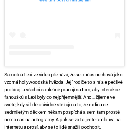
View this post on Instagram
Samotná Lexi ve videu přiznává, že se občas nechová jako
vzorná hollywoodská hvězda. Její rodiče to s ní ale pečlivě
probírají a všichni společně pracují na tom, aby interakce
fanoušků s Lexi byly co nejpříjemnější. Ano… žijeme ve
světě, kdy si lidé očividně stěžují na to, že rodina se
sedmiletým děckem někam pospíchá a sem tam prostě
nemá čas na autogramy. A pak se za to ještě omlouvá na
internetu a prosí, aby se to lidé snažili pochopit.