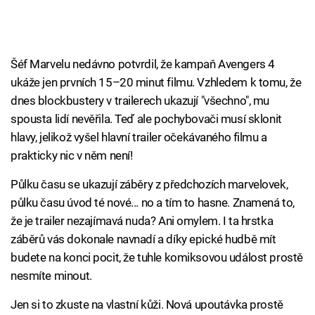
Šéf Marvelu nedávno potvrdil, že kampaň Avengers 4
ukáže jen prvních 15–20 minut filmu. Vzhledem k tomu, že
dnes blockbustery v trailerech ukazují "všechno", mu
spousta lidí nevěřila. Teď ale pochybovači musí sklonit
hlavy, jelikož vyšel hlavní trailer očekávaného filmu a
prakticky nic v něm není!
Půlku času se ukazují záběry z předchozích marvelovek,
půlku času úvod té nové... no a tím to hasne. Znamená to,
že je trailer nezajímavá nuda? Ani omylem. I ta hrstka
záběrů vás dokonale navnadí a díky epické hudbě mít
budete na konci pocit, že tuhle komiksovou událost prostě
nesmíte minout.
Jen si to zkuste na vlastní kůži. Nová upoutávka prostě