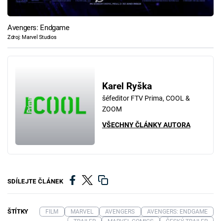
Avengers: Endgame
Zdroj: Marvel Studios
Karel Ryška
šéfeditor FTV Prima, COOL &
ZOOM
VŠECHNY ČLÁNKY AUTORA
SDÍLEJTE ČLÁNEK
ŠTÍTKY
FILM
MARVEL
AVENGERS
AVENGERS: ENDGAME