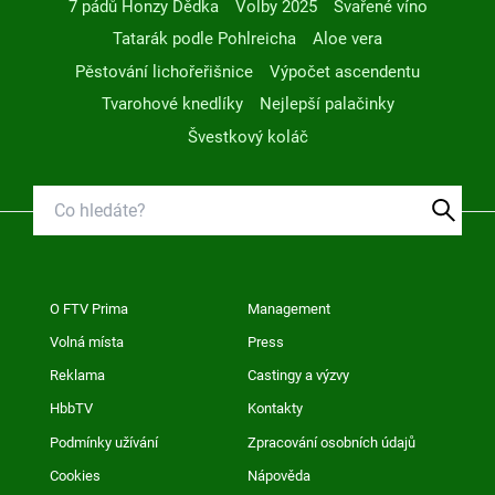
7 pádů Honzy Dědka
Volby 2025
Svařené víno
Tatarák podle Pohlreicha
Aloe vera
Pěstování lichořeřišnice
Výpočet ascendentu
Tvarohové knedlíky
Nejlepší palačinky
Švestkový koláč
O FTV Prima
Management
Volná místa
Press
Reklama
Castingy a výzvy
HbbTV
Kontakty
Podmínky užívání
Zpracování osobních údajů
Cookies
Nápověda