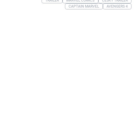
TRAILER
MARVEL COMICS
ČESKÝ TRAILER
CAPTAIN MARVEL
AVENGERS 4