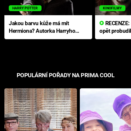
HARRY POTTER
KINOFILMY
Jakou barvu kůže má mít
RECENZE: Smrtelné zlo se
Hermiona? Autorka Harryho
opět probudi
Pottera přišla s ráznou
přichází s n
odpovědí
hororovou n
POPULÁRNÍ POŘADY NA PRIMA COOL