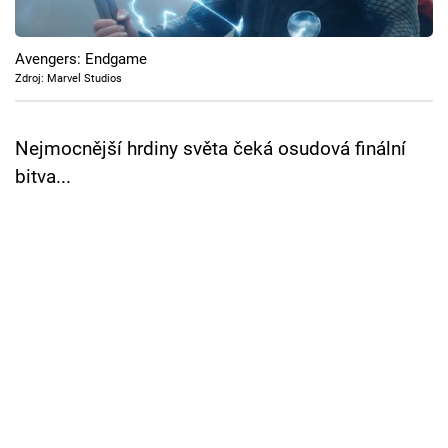
Cool Esport
Avengers: Endgame
Pořady
Zdroj: Marvel Studios
TV Program
Nejmocnější hrdiny světa čeká osudová finální
Sledujte prima+
bitva...
Přihlášení
Sledujte nás