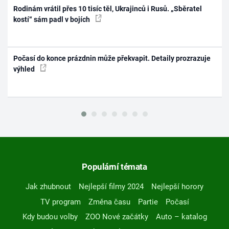
Rodinám vrátil přes 10 tisíc těl, Ukrajinců i Rusů. „Sběratel
kostí“ sám padl v bojích
Počasí do konce prázdnin může překvapit. Detaily prozrazuje
výhled
Populární témata
Jak zhubnout
Nejlepší filmy 2024
Nejlepší horory
TV program
Změna času
Partie
Počasí
Kdy budou volby
ZOO Nové začátky
Auto – katalog