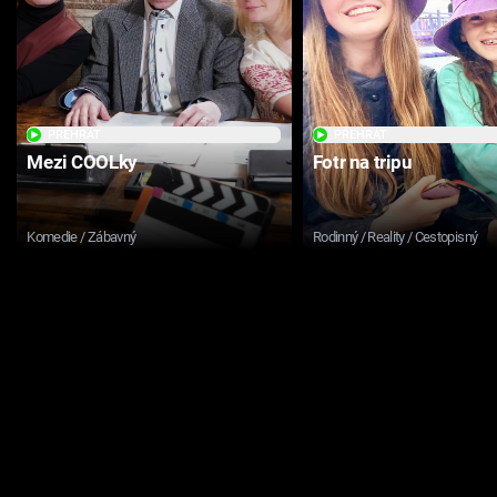
PŘEHRÁT
PŘEHRÁT
Mezi COOLky
Fotr na tripu
Komedie / Zábavný
Rodinný / Reality / Cestopisný