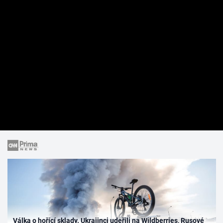
Válka o hořící sklady. Ukrajinci udeřili na Wildberries, Rusové