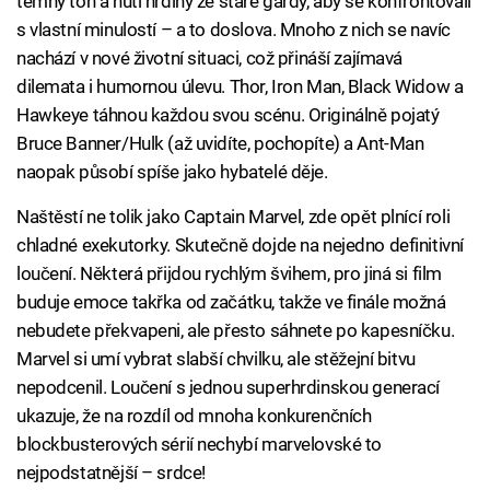
temný tón a nutí hrdiny ze staré gardy, aby se konfrontovali
s vlastní minulostí – a to doslova. Mnoho z nich se navíc
nachází v nové životní situaci, což přináší zajímavá
dilemata i humornou úlevu. Thor, Iron Man, Black Widow a
Hawkeye táhnou každou svou scénu. Originálně pojatý
Bruce Banner/Hulk (až uvidíte, pochopíte) a Ant-Man
naopak působí spíše jako hybatelé děje.
Naštěstí ne tolik jako Captain Marvel, zde opět plnící roli
chladné exekutorky. Skutečně dojde na nejedno definitivní
loučení. Některá přijdou rychlým švihem, pro jiná si film
buduje emoce takřka od začátku, takže ve finále možná
nebudete překvapeni, ale přesto sáhnete po kapesníčku.
Marvel si umí vybrat slabší chvilku, ale stěžejní bitvu
nepodcenil. Loučení s jednou superhrdinskou generací
ukazuje, že na rozdíl od mnoha konkurenčních
blockbusterových sérií nechybí marvelovské to
nejpodstatnější – srdce!