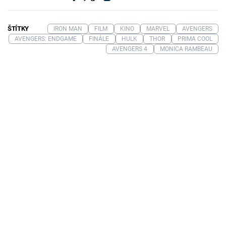
ŠTÍTKY
IRON MAN
FILM
KINO
MARVEL
AVENGERS
AVENGERS: ENDGAME
FINÁLE
HULK
THOR
PRIMA COOL
AVENGERS 4
MONICA RAMBEAU