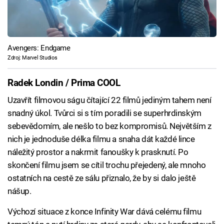
Avengers: Endgame
Zdroj: Marvel Studios
Radek Londin / Prima COOL
Uzavřít filmovou ságu čítající 22 filmů jediným tahem není
snadný úkol. Tvůrci si s tím poradili se superhrdinským
sebevědomím, ale nešlo to bez kompromisů. Největším z
nich je jednoduše délka filmu a snaha dát každé lince
náležitý prostor a nakrmit fanoušky k prasknutí. Po
skončení filmu jsem se cítil trochu přejedený, ale mnoho
ostatních na cestě ze sálu přiznalo, že by si dalo ještě
nášup.
Výchozí situace z konce Infinity War dává celému filmu