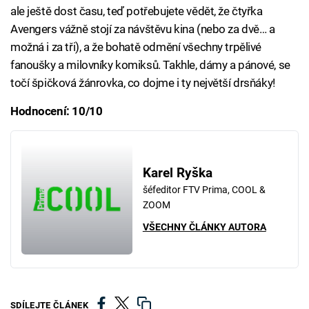
ale ještě dost času, teď potřebujete vědět, že čtyřka
Avengers vážně stojí za návštěvu kina (nebo za dvě… a
možná i za tři), a že bohatě odmění všechny trpělivé
fanoušky a milovníky komiksů. Takhle, dámy a pánové, se
točí špičková žánrovka, co dojme i ty největší drsňáky!
Hodnocení: 10/10
Karel Ryška
šéfeditor FTV Prima, COOL &
ZOOM
VŠECHNY ČLÁNKY AUTORA
SDÍLEJTE ČLÁNEK