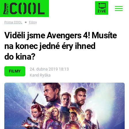
ŽIVĚ
Prima COOL
■
Filmy
STARHOUSE
BUFFY, PŘEMOŽITELKA UPÍRŮ
Trendy:
Viděli jsme Avengers 4! Musíte
ESCAPE
PLNEJ KOTEL
AVENGERS 5
na konec jedné éry ihned
do kina?
24. dubna 2019 18:13
FILMY
Karel Ryška
Témata
Filmy
Seriály
Hry