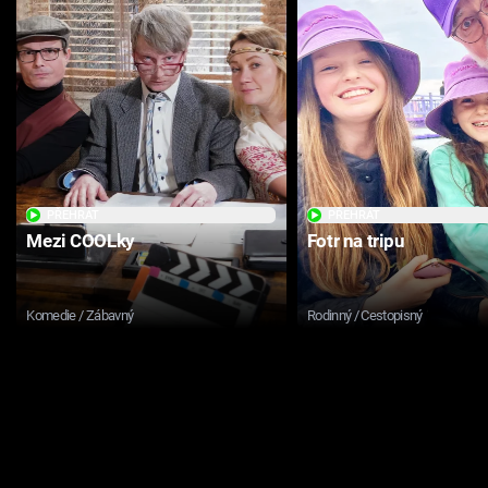
PŘEHRÁT
PŘEHRÁT
Mezi COOLky
Fotr na tripu
Komedie / Zábavný
Rodinný / Cestopisný