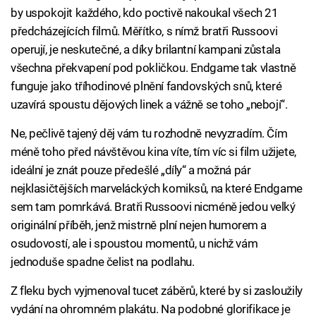
by uspokojit každého, kdo poctivě nakoukal všech 21
předcházejících filmů. Měřítko, s nímž bratři Russoovi
operují, je neskutečné, a díky brilantní kampani zůstala
všechna překvapení pod pokličkou. Endgame tak vlastně
funguje jako tříhodinové plnění fandovských snů, které
uzavírá spoustu dějových linek a vážně se toho „nebojí“.
Ne, pečlivě tajený děj vám tu rozhodně nevyzradím. Čím
méně toho před návštěvou kina víte, tím víc si film užijete,
ideální je znát pouze předešlé „díly“ a možná pár
nejklasičtějších marveláckých komiksů, na které Endgame
sem tam pomrkává. Bratři Russoovi nicméně jedou velký
originální příběh, jenž mistrně plní nejen humorem a
osudovostí, ale i spoustou momentů, u nichž vám
jednoduše spadne čelist na podlahu.
Z fleku bych vyjmenoval tucet záběrů, které by si zasloužily
vydání na ohromném plakátu. Na podobné glorifikace je