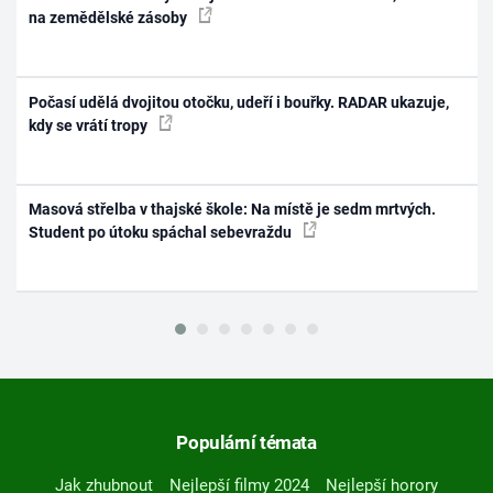
na zemědělské zásoby
Počasí udělá dvojitou otočku, udeří i bouřky. RADAR ukazuje,
kdy se vrátí tropy
Masová střelba v thajské škole: Na místě je sedm mrtvých.
Student po útoku spáchal sebevraždu
Populární témata
Jak zhubnout
Nejlepší filmy 2024
Nejlepší horory