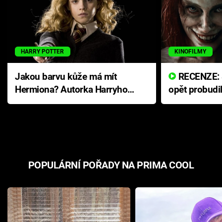
HARRY POTTER
KINOFILMY
Jakou barvu kůže má mít
RECENZE: Smrtelné zlo se
Hermiona? Autorka Harryho
opět probudi
Pottera přišla s ráznou
přichází s n
odpovědí
hororovou n
POPULÁRNÍ POŘADY NA PRIMA COOL