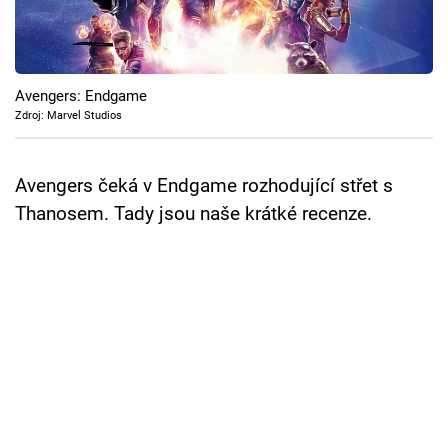
Cool Esport
Pořady
Avengers: Endgame
TV Program
Zdroj: Marvel Studios
Sledujte prima+
Avengers čeká v Endgame rozhodující střet s
Thanosem. Tady jsou naše krátké recenze.
Přihlášení
Sledujte nás