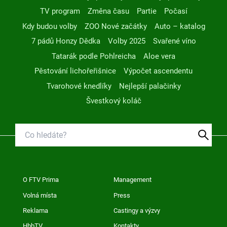
TV program
Změna času
Partie
Počasí
Kdy budou volby
ZOO Nové začátky
Auto – katalog
7 pádů Honzy Dědka
Volby 2025
Svařené víno
Tatarák podle Pohlreicha
Aloe vera
Pěstování lichořeřišnice
Výpočet ascendentu
Tvarohové knedlíky
Nejlepší palačinky
Švestkový koláč
O FTV Prima
Management
Volná místa
Press
Reklama
Castingy a výzvy
HbbTV
Kontakty