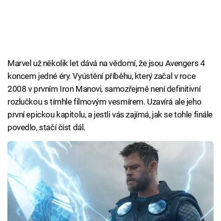
Marvel už několik let dává na vědomí, že jsou Avengers 4
koncem jedné éry. Vyústění příběhu, který začal v roce
2008 v prvním Iron Manovi, samozřejmě není definitivní
rozlučkou s tímhle filmovým vesmírem. Uzavírá ale jeho
první epickou kapitolu, a jestli vás zajímá, jak se tohle finále
povedlo, stačí číst dál.