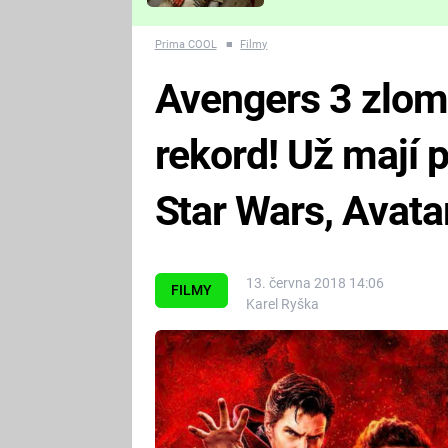
Které děsivé pecky vám
nejvíc zvednou tep?
Prima COOL
■
Filmy
Avengers 3 zlomi
rekord! Už mají 
Star Wars, Avatar
13. června 2018 14:06
FILMY
Karel Ryška