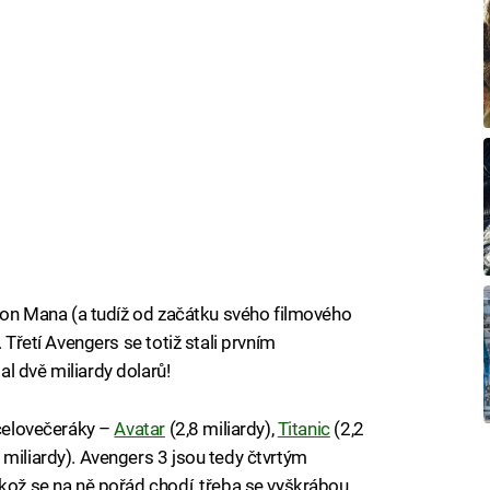
Iron Mana (a tudíž od začátku svého filmového
 Třetí Avengers se totiž stali prvním
l dvě miliardy dolarů!
 celovečeráky –
Avatar
(2,8 miliardy),
Titanic
(2,2
 miliardy). Avengers 3 jsou tedy čtvrtým
ikož se na ně pořád chodí, třeba se vyškrábou