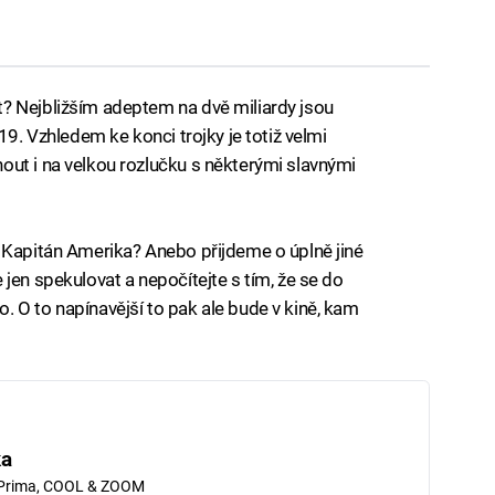
? Nejbližším adeptem na dvě miliardy jsou
019. Vzhledem ke konci trojky je totiž velmi
ut i na velkou rozlučku s některými slavnými
 Kapitán Amerika? Anebo přijdeme o úplně jiné
jen spekulovat a nepočítejte s tím, že se do
 O to napínavější to pak ale bude v kině, kam
ka
 Prima, COOL & ZOOM