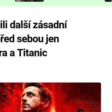
představit
li další zásadní
před sebou jen
a a Titanic