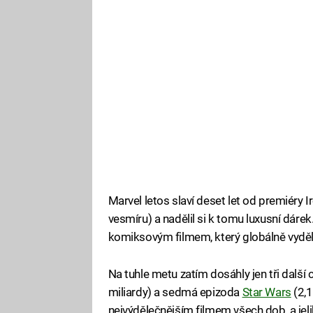
Marvel letos slaví deset let od premiéry 
vesmíru) a nadělil si k tomu luxusní dárek.
komiksovým filmem, který globálně vyděla
Na tuhle metu zatím dosáhly jen tři další
miliardy) a sedmá epizoda
Star Wars
(2,1
nejvýdělečnějším filmem všech dob, a jel