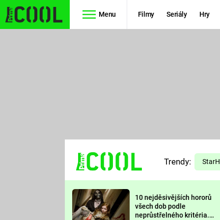
Menu
Filmy
Seriály
Hry
Seriály
Filmy
SIMPSONOVI
STAR WARS
HVĚZDNÁ
AVENGERS
BRÁNA
RYCHLE A
TEORIE
ZBĚSILE 10
Trendy:
VELKÉHO
Star
PREDÁTOR
TŘESKU
10 nejděsivějších hororů
FUTURAMA
všech dob podle
neprůstřelného kritéria.