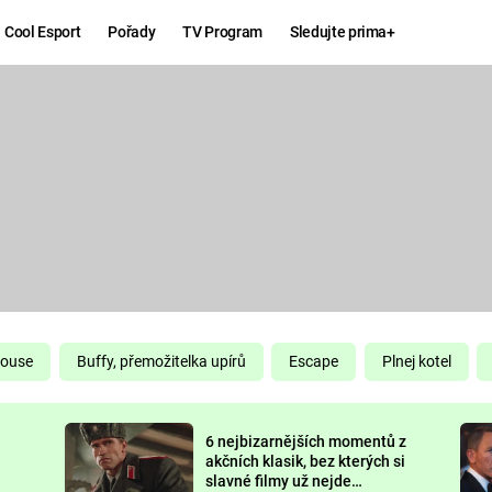
Cool Esport
Pořady
TV Program
Sledujte prima+
Hry
Zábava
MAFIA
ZÁBAVN
GALERI
GTA 6
NEJLEP
KINGDOM
KOMEDI
COME:
DELIVERANCE
CHUCK
House
Buffy, přemožitelka upírů
Escape
Plnej kotel
NORRIS
ESPORT
6 nejbizarnějších momentů z
DEADP
akčních klasik, bez kterých si
slavné filmy už nejde