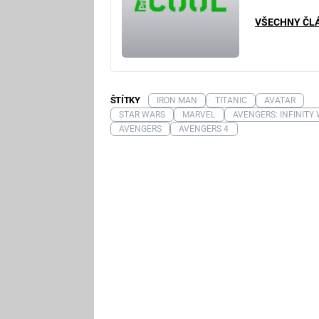
VŠECHNY ČL
ŠTÍTKY
IRON MAN
TITANIC
AVATAR
STAR WARS
MARVEL
AVENGERS: INFINITY
AVENGERS
AVENGERS 4