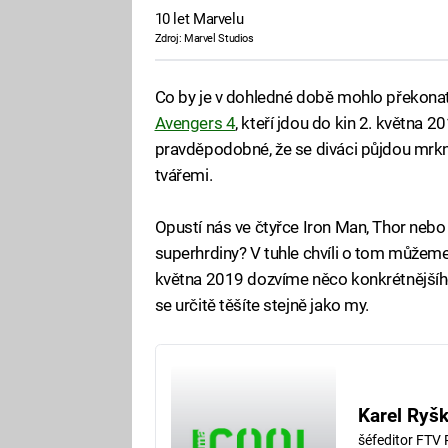
10 let Marvelu
Zdroj: Marvel Studios
Co by je v dohledné době mohlo překonat
Avengers 4
, kteří jdou do kin 2. května 2
pravděpodobné, že se diváci půjdou mrkno
tvářemi.
Opustí nás ve čtyřce Iron Man, Thor nebo
superhrdiny? V tuhle chvíli o tom můžeme 
května 2019 dozvíme něco konkrétnějšího.
se určitě těšíte stejně jako my.
Karel Ryš
šéfeditor FTV