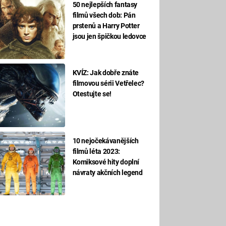
50 nejlepších fantasy
filmů všech dob: Pán
prstenů a Harry Potter
jsou jen špičkou ledovce
KVÍZ: Jak dobře znáte
filmovou sérii Vetřelec?
Otestujte se!
10 nejočekávanějších
filmů léta 2023:
Komiksové hity doplní
návraty akčních legend