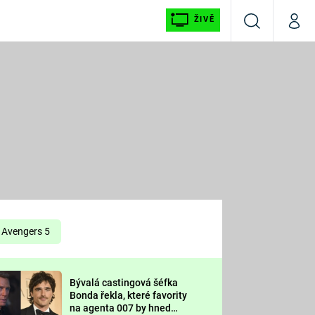
ŽIVĚ
Vyhledávání
Můj p
Prima+
É
CNN Prima NEWS
E
Prima FRESH
ŠÍ
Prima LIVING
E
Prima Ženy
Avengers 5
Prima LAJK
Bývalá castingová šéfka
OOL
Bonda řekla, které favority
Sledujte nás
na agenta 007 by hned