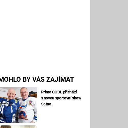
MOHLO BY VÁS ZAJÍMAT
Prima COOL přichází
s novou sportovní show
Šatna