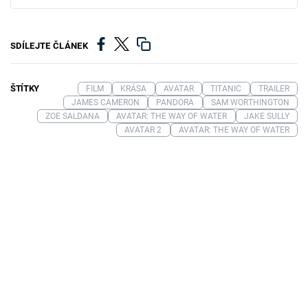
SDÍLEJTE ČLÁNEK
ŠTÍTKY
FILM
KRÁSA
AVATAR
TITANIC
TRAILER
JAMES CAMERON
PANDORA
SAM WORTHINGTON
ZOE SALDANA
AVATAR: THE WAY OF WATER
JAKE SULLY
AVATAR 2
AVATAR: THE WAY OF WATER