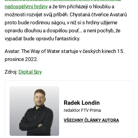
nedospělými hrdiny
a že tím přicházejí o hloubku a
možnosti rozvíjet svůj příběh. Chystaná čtveřice Avatarů
proto bude rodinnou ságou, v níž si s hrdiny užijeme
opravdu dlouhou a dospělou pouť... a není pochyb, že
vypadat bude opravdu fantasticky.
Avatar: The Way of Water startuje v českých kinech 15.
prosince 2022.
Zdroj:
Digital Spy
Radek Londin
redaktor FTV Prima
VŠECHNY ČLÁNKY AUTORA