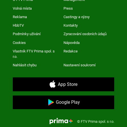
Volná místa
Press
Reklama
Castingy a výzvy
HbbTV
Kontakty
Podmínky užívání
Zpracování osobních údajů
Cookies
Nápověda
Vlastník FTV Prima spol. s
Redakce
r.o.
Nahlásit chybu
Nastavení soukromí
App Store
Google Play
© FTV Prima spol. s r.o.