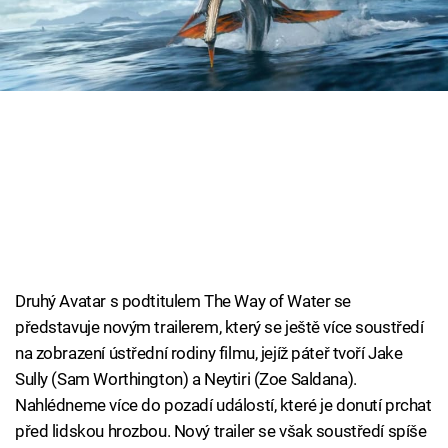
Cool Esport
Pořady
TV Program
Sledujte prima+
Přihlášení
Druhý Avatar s podtitulem The Way of Water se
Sledujte nás
představuje novým trailerem, který se ještě více soustředí
na zobrazení ústřední rodiny filmu, jejíž páteř tvoří Jake
Sully (Sam Worthington) a Neytiri (Zoe Saldana).
Nahlédneme více do pozadí událostí, které je donutí prchat
před lidskou hrozbou. Nový trailer se však soustředí spíše