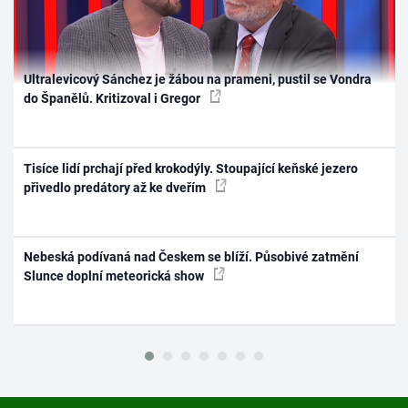
Ultralevicový Sánchez je žábou na prameni, pustil se Vondra
do Španělů. Kritizoval i Gregor
Tisíce lidí prchají před krokodýly. Stoupající keňské jezero
přivedlo predátory až ke dveřím
Nebeská podívaná nad Českem se blíží. Působivé zatmění
Slunce doplní meteorická show