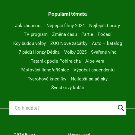
Populární témata
Jak zhubnout
Nejlepší filmy 2024
Nejlepší horory
TV program
Změna času
Partie
Počasí
Kdy budou volby
ZOO Nové začátky
Auto – katalog
7 pádů Honzy Dědka
Volby 2025
Svařené víno
Tatarák podle Pohlreicha
Aloe vera
Pěstování lichořeřišnice
Výpočet ascendentu
Tvarohové knedlíky
Nejlepší palačinky
Švestkový koláč
O FTV Prima
Management