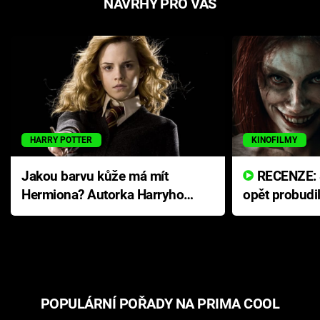
NÁVRHY PRO VÁS
HARRY POTTER
KINOFILMY
Jakou barvu kůže má mít
RECENZE: Smrtelné zlo se
Hermiona? Autorka Harryho
opět probudi
Pottera přišla s ráznou
přichází s n
odpovědí
hororovou n
POPULÁRNÍ POŘADY NA PRIMA COOL