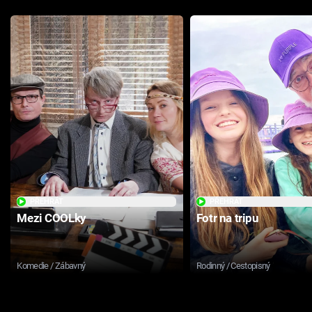
PŘEHRÁT
PŘEHRÁT
Mezi COOLky
Fotr na tripu
Komedie / Zábavný
Rodinný / Cestopisný