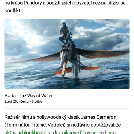
na krásu Pandory a soužití jejích obyvatel než na blížící se
konflikt.
Avatar: The Way of Water
Zdroj: 20th Century Studios
Režisér filmu a hollywoodský klasik James Cameron
(Terminátor, Titanic, Vetřelci) si nedávno postěžoval, že
aktuální blockbustery a komiksové filmy se jen hemží