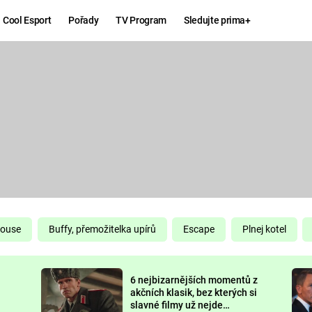
Cool Esport
Pořady
TV Program
Sledujte prima+
Hry
Zábava
MAFIA
ZÁBAVN
GALERI
GTA 6
NEJLEP
KINGDOM
KOMEDI
COME:
DELIVERANCE
CHUCK
House
Buffy, přemožitelka upírů
Escape
Plnej kotel
NORRIS
ESPORT
6 nejbizarnějších momentů z
DEADP
akčních klasik, bez kterých si
slavné filmy už nejde