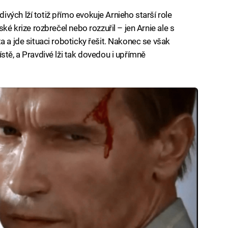
vých lží totiž přímo evokuje Arnieho starší role
ské krize rozbrečel nebo rozzuřil – jen Arnie ale s
a a jde situaci roboticky řešit. Nakonec se však
stě, a Pravdivé lži tak dovedou i upřímně