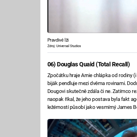
Pravdivé lži
Zdroj: Universal Studios
06) Douglas Quaid (Total Recall)
Zpočátku hraje Arnie chlápka od rodiny (i k
biják pendluje mezi dvěma rovinami. Dodne
Dougovi skutečně zdála či ne. Zatímco režis
naopak říkal, že jeho postava byla fakt 
ležérností působí jako vesmírný James B