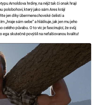
u Arnoldova hrdiny, na nějž tak či onak hrají
mu polobohovi, který jako sám Ares krájí
říte jen díky übermenschovské čelisti a
ím „hraje sám sebe“ a hláškuje, jak jen mu jeho
o celého půvabu. O to víc je fascinující, že svůj
 ega skutečně povýšil na nefalšovanou kvalitu!