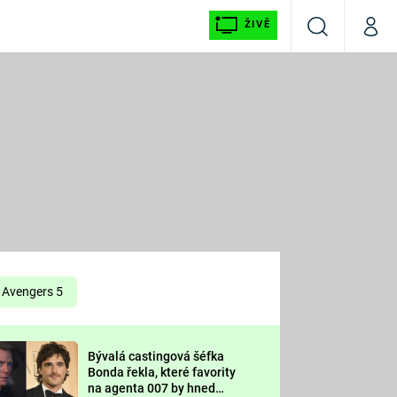
ŽIVĚ
Vyhledávání
Můj p
Prima+
É
CNN Prima NEWS
E
Prima FRESH
ŠÍ
Prima LIVING
E
Prima Ženy
Avengers 5
Prima LAJK
Bývalá castingová šéfka
OOL
Bonda řekla, které favority
Sledujte nás
na agenta 007 by hned