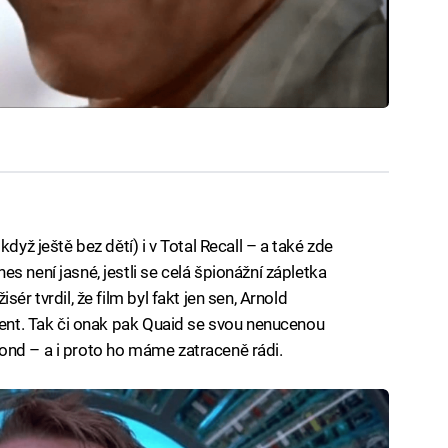
dyž ještě bez dětí) i v Total Recall – a také zde
s není jasné, jestli se celá špionážní zápletka
ér tvrdil, že film byl fakt jen sen, Arnold
agent. Tak či onak pak Quaid se svou nenucenou
ond – a i proto ho máme zatraceně rádi.