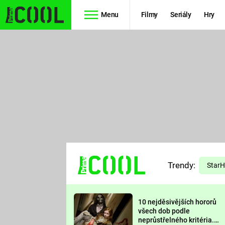
Menu
Filmy
Seriály
Hry
Seriály
Filmy
SIMPSONOVI
STAR WARS
HVĚZDNÁ
AVENGERS
BRÁNA
RYCHLE A
TEORIE
ZBĚSILE 10
Trendy:
VELKÉHO
Star
PREDÁTOR
TŘESKU
10 nejděsivějších hororů
FUTURAMA
všech dob podle
neprůstřelného kritéria.