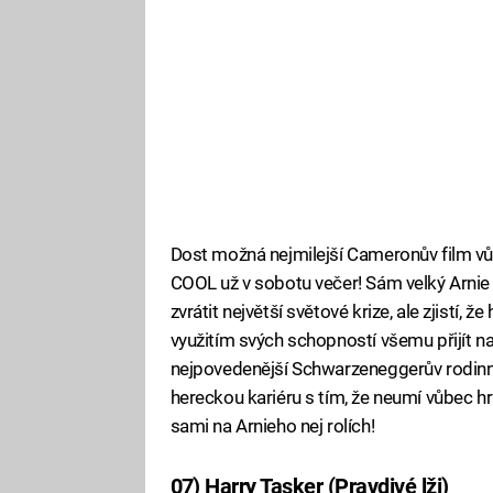
Dost možná nejmilejší Cameronův film vůbe
COOL už v sobotu večer! Sám velký Arnie s
zvrátit největší světové krize, ale zjistí,
využitím svých schopností všemu přijít n
nejpovedenější Schwarzeneggerův rodinný
hereckou kariéru s tím, že neumí vůbec hr
sami na Arnieho nej rolích!
07) Harry Tasker (Pravdivé lži)