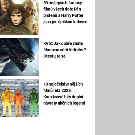
50 nejlepších fantasy
filmů všech dob: Pán
prstenů a Harry Potter
jsou jen špičkou ledovce
KVÍZ: Jak dobře znáte
filmovou sérii Vetřelec?
Otestujte se!
10 nejočekávanějších
filmů léta 2023:
Komiksové hity doplní
návraty akčních legend