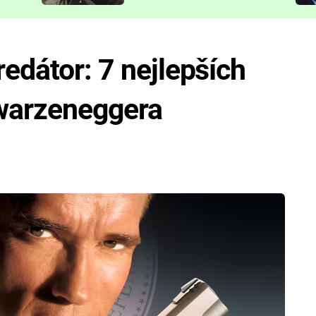
představit
redátor: 7 nejlepších
hwarzeneggera