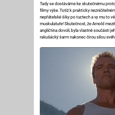
Tady se dostáváme ke skutečnému prototyp
filmy výše. Totiž k prakticky nezničitelné
nepřátelské šiky po tuctech a vy mu to vě
muskulatuře! Skutečnost, že Arnold mezit
angličtina dovolí, byla vlastně součástí jeh
rakušácký šarm nakonec čirou silou svého