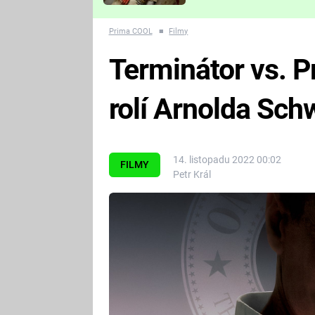
Které děsivé pecky vám
nejvíc zvednou tep?
Prima COOL
■
Filmy
Terminátor vs. P
rolí Arnolda Sc
14. listopadu 2022 00:02
FILMY
Petr Král