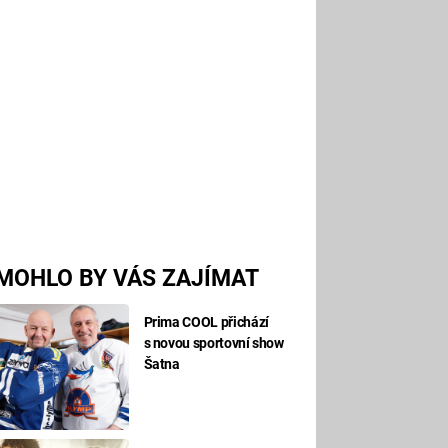
MOHLO BY VÁS ZAJÍMAT
Prima COOL přichází
s novou sportovní show
Šatna