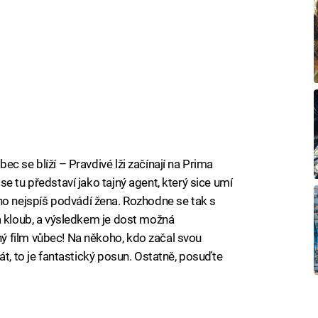
c se blíží – Pravdivé lži začínají na Prima
e tu představí jako tajný agent, který sice umí
 že ho nejspíš podvádí žena. Rozhodne se tak s
a kloub, a výsledkem je dost možná
 film vůbec! Na někoho, kdo začal svou
át, to je fantastický posun. Ostatně, posuďte