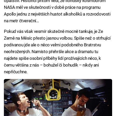
opatství. Historici přitom vědí, že floridský kosmodrom
NASA měl ve skutečnosti v době práce na programu
Apollo jednu z největších hustot alkoholiků a rozvodovosti
na metr čtvereční…
Pokud vás však vesmír skutečně mocně tankuje, je Ze
Země na Měsíc přesto jasnou volbou. Spíše než o strhující
podívanou jde ale o něco velmi podobného Bratrstvu
neohrožených. Namísto přehršle akce a dramatu tu
najdete spíše osobní příběhy lidí prožívajících něco, k
čemu většina z nás – bohužel či bohudík – nikdy ani
nepřičuchne.