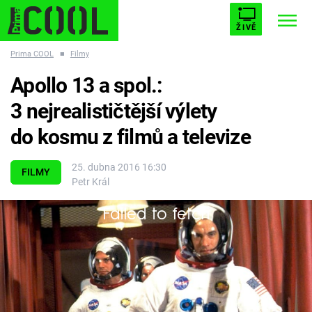
ŽIVĚ
Prima COOL
■
Filmy
STARHOUSE
BUFFY, PŘEMOŽITELKA UPÍRŮ
Trendy:
Apollo 13 a spol.:
ESCAPE
PLNEJ KOTEL
AVENGERS 5
3 nejrealističtější výlety
do kosmu z filmů a televize
25. dubna 2016 16:30
FILMY
Petr Král
Témata
Failed to fetch
Filmy
Houstone, máme problém!
Seriály
Hry