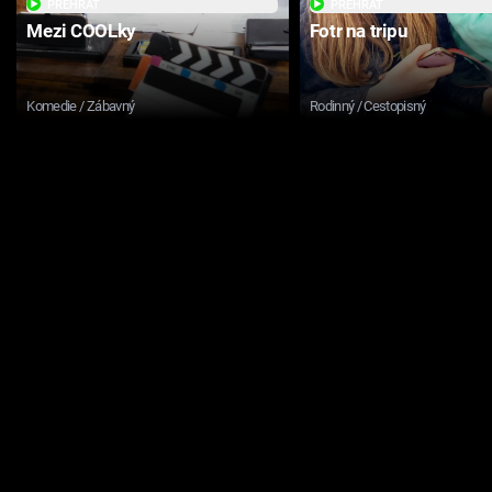
PŘEHRÁT
PŘEHRÁT
Mezi COOLky
Fotr na tripu
Komedie / Zábavný
Rodinný / Cestopisný