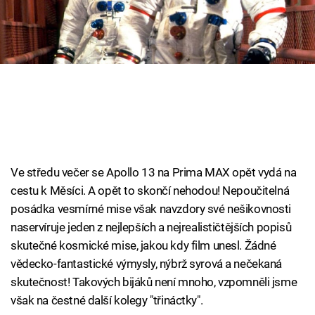
Cool Esport
Pořady
TV Program
Sledujte prima+
Přihlášení
Ve středu večer se Apollo 13 na Prima MAX opět vydá na
cestu k Měsíci. A opět to skončí nehodou! Nepoučitelná
posádka vesmírné mise však navzdory své nešikovnosti
Sledujte nás
naservíruje jeden z nejlepších a nejrealističtějších popisů
skutečné kosmické mise, jakou kdy film unesl. Žádné
vědecko-fantastické výmysly, nýbrž syrová a nečekaná
skutečnost! Takových bijáků není mnoho, vzpomněli jsme
však na čestné další kolegy "třináctky".