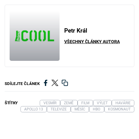
Petr Král
VŠECHNY ČLÁNKY AUTORA
SDÍLEJTE ČLÁNEK
ŠTÍTKY
VESMÍR
ZEMĚ
FILM
VÝLET
HAVÁRIE
APOLLO 13
TELEVIZE
MĚSÍC
HBO
KOSMONAUT