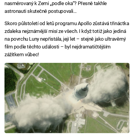
nasměrovaný k Zemi „podle oka“? Přesně takhle
astronauti skutečně postupovali…
Skoro půlstoletí od letů programu Apollo zůstává třináctka
zdaleka nejznámější misí ze všech. I když totiž jako jediná
na povrchu Luny nepřistála, její let – stejně jako ultravěrný
film podle těchto události – byl nejdramatičtějším
zážitkem vůbec!