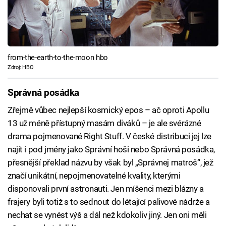
from-the-earth-to-the-moon hbo
Zdroj: HBO
Správná posádka
Zřejmě vůbec nejlepší kosmický epos – ač oproti Apollu
13 už méně přístupný masám diváků – je ale svérázné
drama pojmenované Right Stuff. V české distribuci jej lze
najít i pod jmény jako Správní hoši nebo Správná posádka,
přesnější překlad názvu by však byl „Správnej matroš“, jež
značí unikátní, nepojmenovatelné kvality, kterými
disponovali první astronauti. Jen míšenci mezi blázny a
frajery byli totiž s to sednout do létající palivové nádrže a
nechat se vynést výš a dál než kdokoliv jiný. Jen oni měli