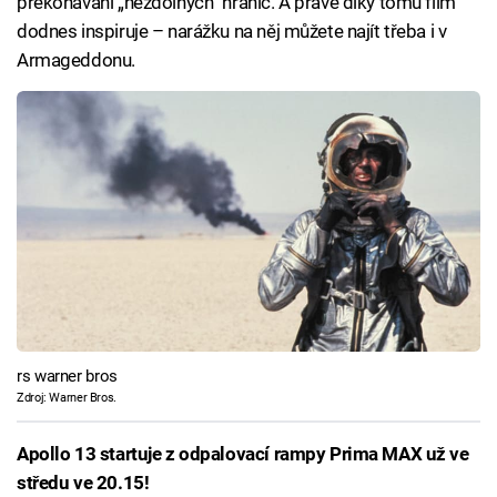
překonávání „nezdolných“ hranic. A právě díky tomu film
dodnes inspiruje – narážku na něj můžete najít třeba i v
Armageddonu.
rs warner bros
Zdroj: Warner Bros.
Apollo 13 startuje z odpalovací rampy Prima MAX už ve
středu ve 20.15!