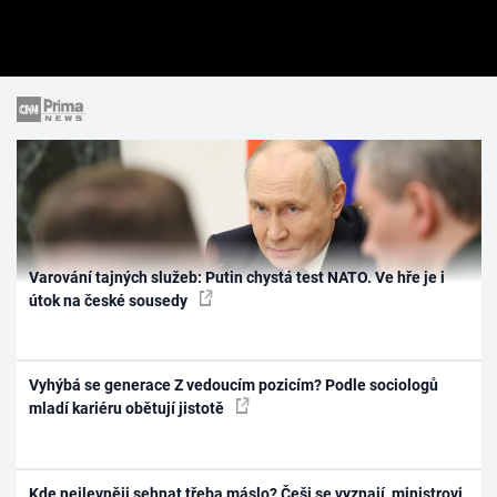
Varování tajných služeb: Putin chystá test NATO. Ve hře je i
útok na české sousedy
Vyhýbá se generace Z vedoucím pozicím? Podle sociologů
mladí kariéru obětují jistotě
Kde nejlevněji sehnat třeba máslo? Češi se vyznají, ministrovi