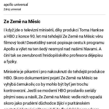
apollo universal
Zdroj: universal
Ze Země na Měsíc
I když jde o televizní minisérii, díky produkci Toma Hankse
a HBO z konce 90. let má tehdejší Ze Země na Měsíc věru
filmový look! Desetidílný seroš popisuje cestu k programu
Apollo a výlet na ten šedý nesmysl nad našimi hlavami. A
činí tak se zevrubností hnidopišského profesora dějepisu
a fyziky.
Minisérie je pikantní i pro nakouknutí do tehdejší produkce
HBO. Skoro dokumentární pojetí Ze Země na Měsíc se
vyhýbá čemukoliv, co by mohlo být byť jen trochu
kontroverzní. Jestli se moderní HBO proslavilo seriály
plnými sexu a násilí, Ze Země na Měsíc vedle nich vypadá
skoro jako prudérní důchodce žijící v puritánském