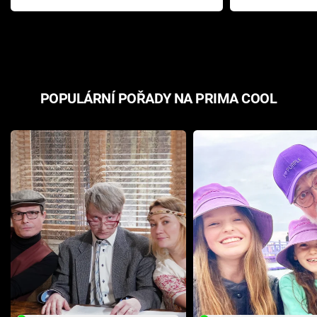
Pottera přišla s ráznou
přichází s n
odpovědí
hororovou n
POPULÁRNÍ POŘADY NA PRIMA COOL