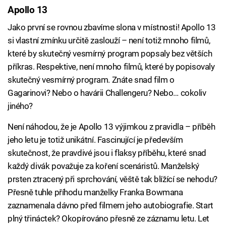
Apollo 13
Jako první se rovnou zbavíme slona v místnosti! Apollo 13
si vlastní zmínku určitě zaslouží – není totiž mnoho filmů,
které by skutečný vesmírný program popsaly bez větších
příkras. Respektive, není mnoho filmů, které by popisovaly
skutečný vesmírný program. Znáte snad film o
Gagarinovi? Nebo o havárii Challengeru? Nebo… cokoliv
jiného?
Není náhodou, že je Apollo 13 výjimkou z pravidla – příběh
jeho letu je totiž unikátní. Fascinující je především
skutečnost, že pravdivé jsou i flaksy příběhu, které snad
každý divák považuje za koření scenáristů. Manželský
prsten ztracený při sprchování, věště tak blížící se nehodu?
Přesně tuhle příhodu manželky Franka Bowmana
zaznamenala dávno před filmem jeho autobiografie. Start
plný třináctek? Okopírováno přesně ze záznamu letu. Let