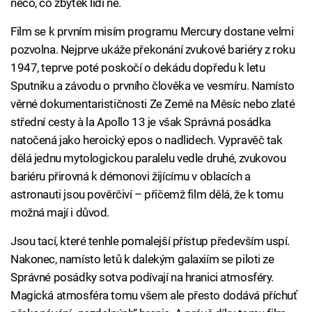
něco, co zbytek lidí ne.
Film se k prvním misím programu Mercury dostane velmi
pozvolna. Nejprve ukáže překonání zvukové bariéry z roku
1947, teprve poté poskočí o dekádu dopředu k letu
Sputniku a závodu o prvního člověka ve vesmíru. Namísto
věrné dokumentarističnosti Ze Země na Měsíc nebo zlaté
střední cesty à la Apollo 13 je však Správná posádka
natočená jako heroický epos o nadlidech. Vypravěč tak
dělá jednu mytologickou paralelu vedle druhé, zvukovou
bariéru přirovná k démonovi žijícímu v oblacích a
astronauti jsou pověrčiví – přičemž film dělá, že k tomu
možná mají i důvod.
Jsou tací, které tenhle pomalejší přístup především uspí.
Nakonec, namísto letů k dalekým galaxiím se piloti ze
Správné posádky sotva podívají na hranici atmosféry.
Magická atmosféra tomu všem ale přesto dodává příchuť