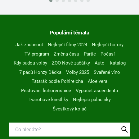
Populární témata
Jak zhubnout
Nejlepší filmy 2024
Nejlepší horory
TV program
Změna času
Partie
Počasí
Kdy budou volby
ZOO Nové začátky
Auto – katalog
7 pádů Honzy Dědka
Volby 2025
Svařené víno
Tatarák podle Pohlreicha
Aloe vera
Pěstování lichořeřišnice
Výpočet ascendentu
Tvarohové knedlíky
Nejlepší palačinky
Švestkový koláč