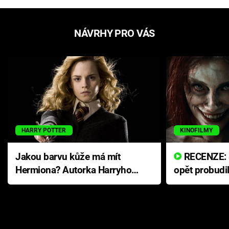
NÁVRHY PRO VÁS
HARRY POTTER
KINOFILMY
Jakou barvu kůže má mít
RECENZE: Smrtelné zlo se
Hermiona? Autorka Harryho
opět probudi
Pottera přišla s ráznou
přichází s n
odpovědí
hororovou n