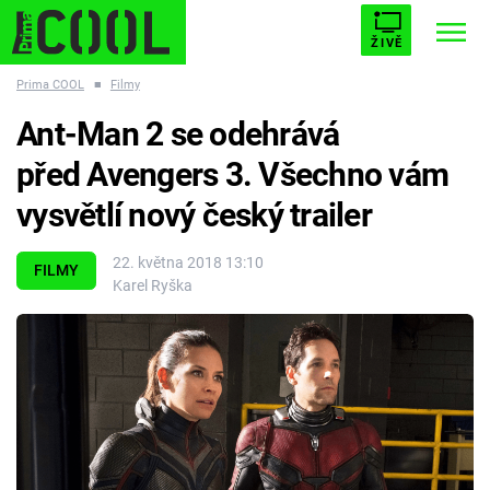
ŽIVĚ
Prima COOL
■
Filmy
STARHOUSE
BUFFY, PŘEMOŽITELKA UPÍRŮ
Trendy:
Ant-Man 2 se odehrává
ESCAPE
PLNEJ KOTEL
AVENGERS 5
před Avengers 3. Všechno vám
vysvětlí nový český trailer
22. května 2018 13:10
FILMY
Karel Ryška
Témata
Filmy
Seriály
Hry