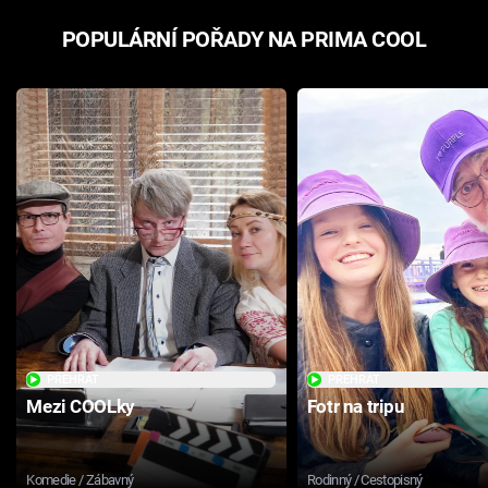
POPULÁRNÍ POŘADY NA PRIMA COOL
PŘEHRÁT
PŘEHRÁT
Mezi COOLky
Fotr na tripu
Komedie / Zábavný
Rodinný / Cestopisný