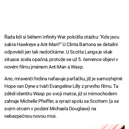
Řada lidí si během Infinity War položila otázku: "Kde jsou
sakra Hawkeye a Ant-Man?" U Clinta Bartona se detailní
odpovědi jen tak nedočkáme. U Scotta Langa je však
situace zcela opačná, protože se už 5. července objeví v
novém filmu jménem Ant-Man a Wasp.
Ano, mravenčí hrdina nafasuje parťačku, jíž je samozřejmě
Hope van Dyne s tváří Evangeline Lilly z prvního filmu. Ta
zdědí identitu Wasp po svojí matce, již si mimochodem
zahraje Michelle Pfeiffer, a vyrazí spolu se Scottem (a se
svým otcem v podání Michaela Douglase) na
nebezpečnou novou misi.