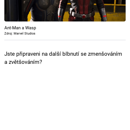
Cool Esport
Pořady
Ant-Man a Wasp
TV Program
Zdroj: Marvel Studios
Sledujte prima+
Jste připraveni na další blbnutí se zmenšováním
a zvětšováním?
Přihlášení
Sledujte nás