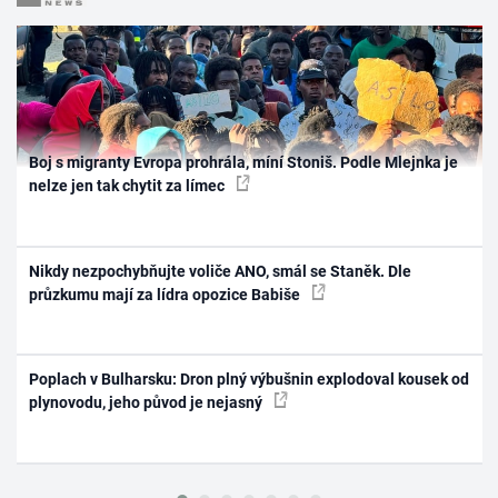
Boj s migranty Evropa prohrála, míní Stoniš. Podle Mlejnka je
nelze jen tak chytit za límec
Nikdy nezpochybňujte voliče ANO, smál se Staněk. Dle
průzkumu mají za lídra opozice Babiše
Poplach v Bulharsku: Dron plný výbušnin explodoval kousek od
plynovodu, jeho původ je nejasný