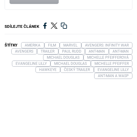
SDÍLEJTE ČLÁNEK
ŠTÍTKY
AMERIKA
FILM
MARVEL
AVENGERS: INFINITY WAR
AVENGERS
TRAILER
PAUL RUDD
ANT-MAN
ANT-MAN
MICHAEL DOUGLAS
MICHELLE PFEIFFEROVÁ
EVANGELINE LILLY
MICHAEL DOUGLAS
MICHELLE PFEIFFER
HAWKEYE
ČESKÝ TRAILER
EVANGELINE LILLY
ANT-MAN A WASP