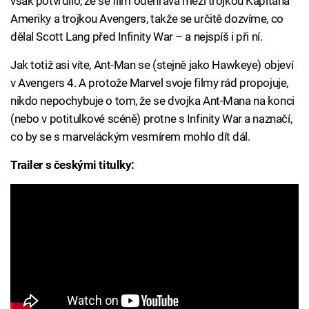
však potvrdilo, že se film odehrává mezi trojkou Kapitána
Ameriky a trojkou Avengers, takže se určitě dozvíme, co
dělal Scott Lang před Infinity War – a nejspíš i při ní.
Jak totiž asi víte, Ant-Man se (stejně jako Hawkeye) objeví
v Avengers 4. A protože Marvel svoje filmy rád propojuje,
nikdo nepochybuje o tom, že se dvojka Ant-Mana na konci
(nebo v potitulkové scéně) protne s Infinity War a naznačí,
co by se s marveláckým vesmírem mohlo dít dál.
Trailer s českými titulky: