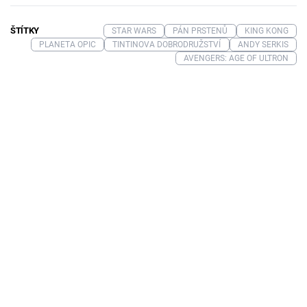
ŠTÍTKY
STAR WARS
PÁN PRSTENŮ
KING KONG
PLANETA OPIC
TINTINOVA DOBRODRUŽSTVÍ
ANDY SERKIS
AVENGERS: AGE OF ULTRON