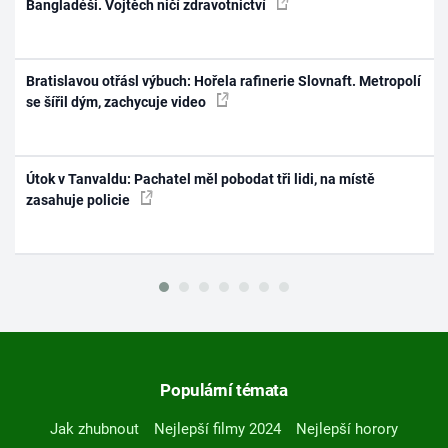
Bangladéši. Vojtěch ničí zdravotnictví
Bratislavou otřásl výbuch: Hořela rafinerie Slovnaft. Metropolí
se šířil dým, zachycuje video
Útok v Tanvaldu: Pachatel měl pobodat tři lidi, na místě
zasahuje policie
Populární témata
Jak zhubnout
Nejlepší filmy 2024
Nejlepší horory