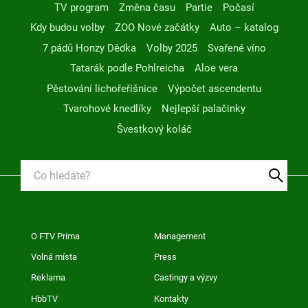
TV program
Změna času
Partie
Počasí
Kdy budou volby
ZOO Nové začátky
Auto – katalog
7 pádů Honzy Dědka
Volby 2025
Svařené víno
Tatarák podle Pohlreicha
Aloe vera
Pěstování lichořeřišnice
Výpočet ascendentu
Tvarohové knedlíky
Nejlepší palačinky
Švestkový koláč
O FTV Prima
Management
Volná místa
Press
Reklama
Castingy a výzvy
HbbTV
Kontakty