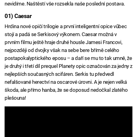
nevidíme. Naštěstí vše rozsekla naše poslední postava.
01) Caesar
Hrdina nové opičí trilogie a první inteligentní opice vůbec
stojí a padá se Serkisový výkonem. Caesar možná v
prvním filmu ještě hraje druhé housle Jamesi Francovi,
nejpozději od dvojky však na sebe bere břímě celého
postapokalyptického eposu – a daří se mu to tak umně, že
je druhý i třetí díl prequel Planety opic označován za jedny z
nejlepších současných scifáren. Serkis tu předvedl
nefalšované herectví na oscarové úrovni. A je nejen velká
škoda, ale přímo hanba, že se doposud nedočkal zlatého
plešouna!