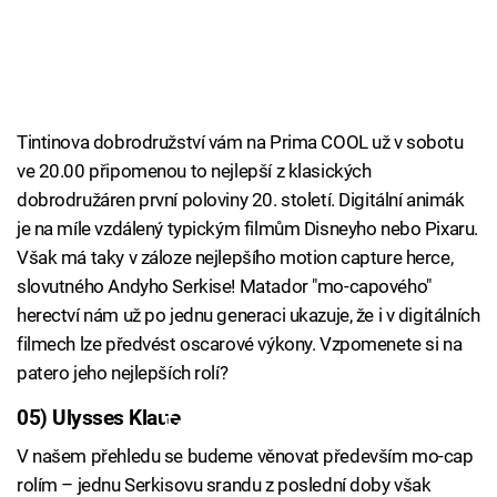
Tintinova dobrodružství vám na Prima COOL už v sobotu
ve 20.00 připomenou to nejlepší z klasických
dobrodružáren první poloviny 20. století. Digitální animák
je na míle vzdálený typickým filmům Disneyho nebo Pixaru.
Však má taky v záloze nejlepšího motion capture herce,
slovutného Andyho Serkise! Matador "mo-capového"
herectví nám už po jednu generaci ukazuje, že i v digitálních
filmech lze předvést oscarové výkony. Vzpomenete si na
patero jeho nejlepších rolí?
05) Ulysses Klaue
Failed to fetch
V našem přehledu se budeme věnovat především mo-cap
rolím – jednu Serkisovu srandu z poslední doby však