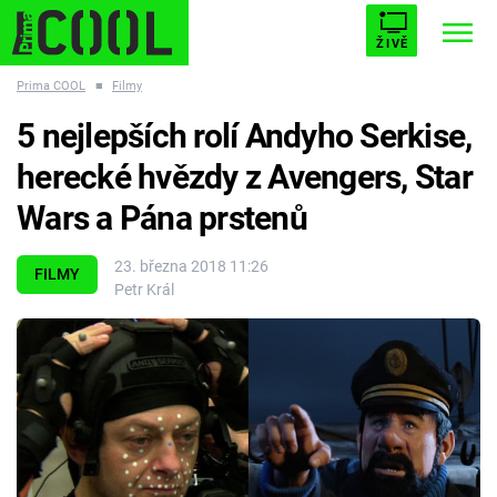
ŽIVĚ
Prima COOL
■
Filmy
STARHOUSE
BUFFY, PŘEMOŽITELKA UPÍRŮ
Trendy:
5 nejlepších rolí Andyho Serkise,
ESCAPE
PLNEJ KOTEL
AVENGERS 5
herecké hvězdy z Avengers, Star
Wars a Pána prstenů
23. března 2018 11:26
FILMY
Petr Král
Témata
Filmy
Seriály
Hry