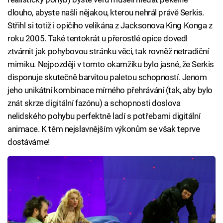
dlouho, abyste našli nějakou, kterou nehrál právě Serkis.
Střihl si totiž i opičího velikána z Jacksonova King Konga z
roku 2005. Také tentokrát u přerostlé opice dovedl
ztvárnit jak pohybovou stránku věci, tak rovněž netradiční
mimiku. Nejpozději v tomto okamžiku bylo jasné, že Serkis
disponuje skutečně barvitou paletou schopností. Jenom
jeho unikátní kombinace mírného přehrávání (tak, aby bylo
znát skrze digitální fazónu) a schopnosti doslova
nelidského pohybu perfektně ladí s potřebami digitální
animace. K těm nejslavnějším výkonům se však teprve
dostáváme!