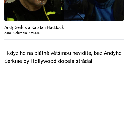
Cool Esport
Pořady
Andy Serkis a Kapitán Haddock
TV Program
Zdroj: Columbia Pictures
Sledujte prima+
I když ho na plátně většinou nevidíte, bez Andyho
Serkise by Hollywood docela strádal.
Přihlášení
Sledujte nás