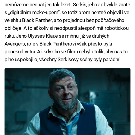
nemůžeme nechat jen tak ležet. Serkis, jehož obvykle znáte
s „digitálním make-upem“, se totiž prominentně objevil i ve
velehitu Black Panther, a to projednou bez počítačového
obličeje! A to ačkoliv si neodpustil alespoň mít robotickou
ruku. Jeho Ulysses Klaue se mihnul již ve druhých
Avengers, role v Black Pantherovi však přesto byla
poněkud větší. A i když ho ve filmu nebylo tolik, aby nás to
plně uspokojilo, všechny Serkisovy scény byly parádní!