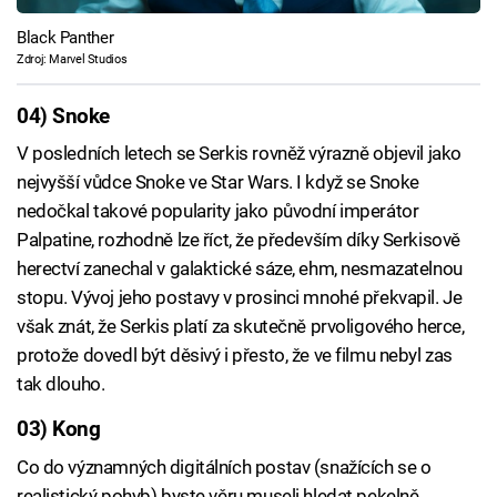
Black Panther
Zdroj: Marvel Studios
04) Snoke
V posledních letech se Serkis rovněž výrazně objevil jako
nejvyšší vůdce Snoke ve Star Wars. I když se Snoke
nedočkal takové popularity jako původní imperátor
Palpatine, rozhodně lze říct, že především díky Serkisově
herectví zanechal v galaktické sáze, ehm, nesmazatelnou
stopu. Vývoj jeho postavy v prosinci mnohé překvapil. Je
však znát, že Serkis platí za skutečně prvoligového herce,
protože dovedl být děsivý i přesto, že ve filmu nebyl zas
tak dlouho.
03) Kong
Co do významných digitálních postav (snažících se o
realistický pohyb) byste věru museli hledat pekelně