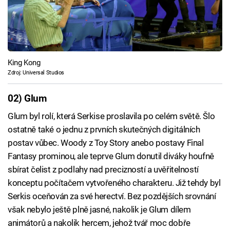
King Kong
Zdroj: Universal Studios
02) Glum
Glum byl rolí, která Serkise proslavila po celém světě. Šlo
ostatně také o jednu z prvních skutečných digitálních
postav vůbec. Woody z Toy Story anebo postavy Final
Fantasy prominou, ale teprve Glum donutil diváky houfně
sbírat čelist z podlahy nad precizností a uvěřitelností
konceptu počítačem vytvořeného charakteru. Již tehdy byl
Serkis oceňován za své herectví. Bez pozdějších srovnání
však nebylo ještě plně jasné, nakolik je Glum dílem
animátorů a nakolik hercem, jehož tvář moc dobře