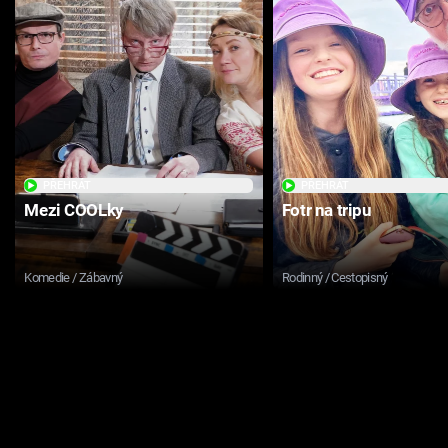
PŘEHRÁT
PŘEHRÁT
Mezi COOLky
Fotr na tripu
Komedie / Zábavný
Rodinný / Cestopisný