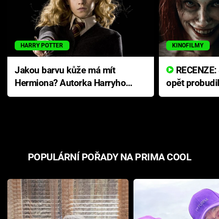
HARRY POTTER
KINOFILMY
Jakou barvu kůže má mít
RECENZE: Smrtelné zlo se
Hermiona? Autorka Harryho
opět probudi
Pottera přišla s ráznou
přichází s n
odpovědí
hororovou n
POPULÁRNÍ POŘADY NA PRIMA COOL