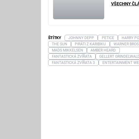
VŠECHNY ČL
ŠTÍTKY
JOHNNY DEPP
PETICE
HARRY P
THE SUN
PIRÁTI Z KARIBIKU
WARNER BROS
MADS MIKKELSEN
AMBER HEARD
FANTASTICKÁ ZVÍŘATA
GELLERT GRINDELWAL
FANTASTICKÁ ZVÍŘATA 3
ENTERTAINMENT WE