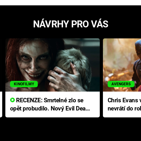
NÁVRHY PRO VÁS
KINOFILMY
AVENGERS
RECENZE: Smrtelné zlo se
Chris Evans v
opět probudilo. Nový Evil Dead
nevrátí do ro
přichází s neodolatelnou
Ameriky
hororovou nabídkou