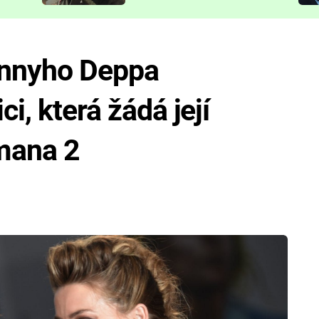
představit
nnyho Deppa
ci, která žádá její
mana 2