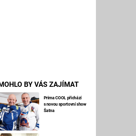
MOHLO BY VÁS ZAJÍMAT
Prima COOL přichází
s novou sportovní show
Šatna