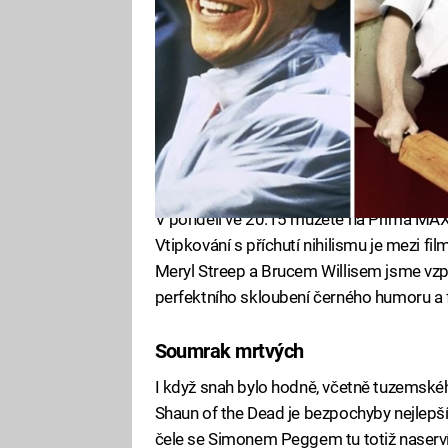
V pondělí ve 20.15 můžete na Prima MAX v
Vtipkování s příchutí nihilismu je mezi f
Meryl Streep a Brucem Willisem jsme vzp
perfektního skloubení černého humoru a 
Soumrak mrtvých
I když snah bylo hodně, včetně tuzemsk
Shaun of the Dead je bezpochyby nejlepš
čele se Simonem Peggem tu totiž naservír