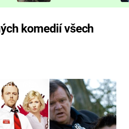
představit
ných komedií všech
iled to fetch