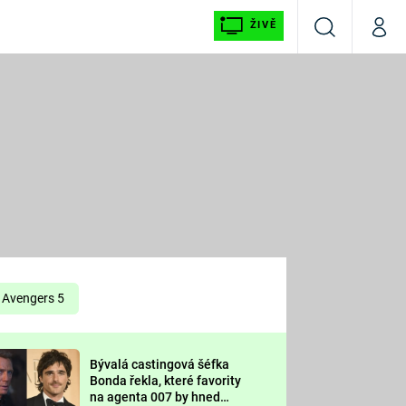
ŽIVĚ
Vyhledávání
Můj p
Prima+
É
CNN Prima NEWS
E
Prima FRESH
ŠÍ
Prima LIVING
E
Prima Ženy
Avengers 5
Prima LAJK
Bývalá castingová šéfka
OOL
Bonda řekla, které favority
Sledujte nás
na agenta 007 by hned