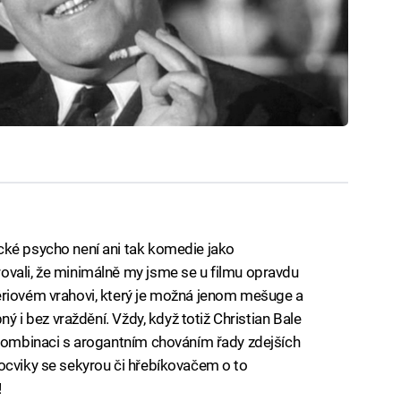
cké psycho není ani tak komedie jako
ovali, že minimálně my jsme se u filmu opravdu
ériovém vrahovi, který je možná jenom mešuge a
ný i bez vraždění. Vždy, když totiž Christian Bale
 kombinaci s arogantním chováním řady zdejších
ocviky se sekyrou či hřebíkovačem o to
!