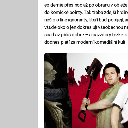
epidemie přes noc až po obranu v oblež
do komické pointy. Tak třeba zdejší hrdino
nešlo o líné ignoranty, kteří buď popíjejí,
všude okolo jen dokreslují všeobecnou n
snad až příliš dobře – a navzdory těžké 
dodnes platí za moderní komediální kult!