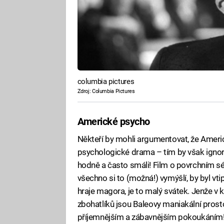
columbia pictures
Zdroj: Columbia Pictures
Americké psycho
Někteří by mohli argumentovat, že Ameri
psychologické drama – tím by však ignor
hodně a často smáli! Film o povrchním s
všechno si to (možná!) vymýšlí, by byl vtip
hraje magora, je to malý svátek. Jenže v
zbohatlíků jsou Baleovy maniakální prost
příjemnějším a zábavnějším pokoukáním