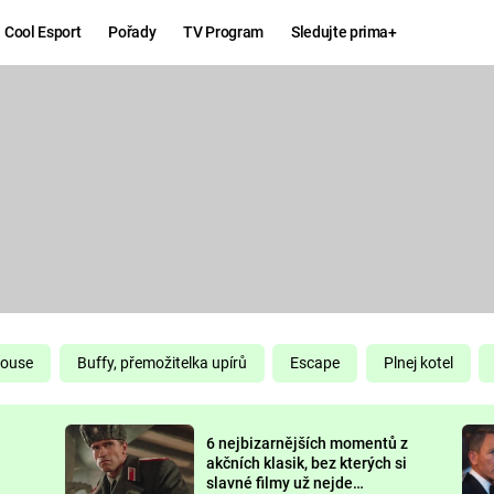
Cool Esport
Pořady
TV Program
Sledujte prima+
Hry
Zábava
MAFIA
ZÁBAVN
GALERI
GTA 6
NEJLEP
KINGDOM
KOMEDI
COME:
DELIVERANCE
CHUCK
House
Buffy, přemožitelka upírů
Escape
Plnej kotel
NORRIS
ESPORT
6 nejbizarnějších momentů z
DEADP
akčních klasik, bez kterých si
slavné filmy už nejde