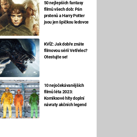
50 nejlepších fantasy
filmů všech dob: Pán
prstenů a Harry Potter
jsou jen špičkou ledovce
KVÍZ: Jak dobře znáte
filmovou sérii Vetřelec?
Otestujte se!
10 nejočekávanějších
filmů léta 2023:
Komiksové hity doplní
návraty akčních legend