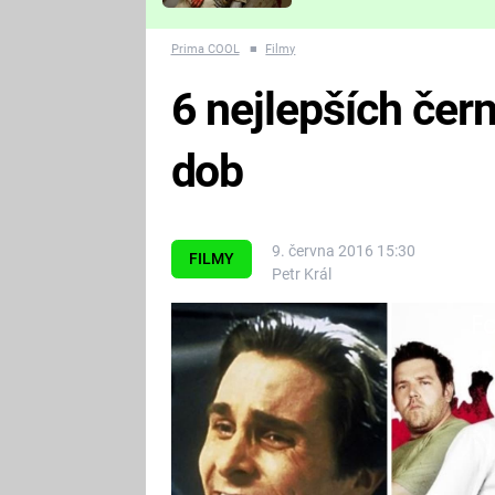
Které děsivé pecky vám
nejvíc zvednou tep?
Prima COOL
■
Filmy
6 nejlepších čer
dob
9. června 2016 15:30
FILMY
Petr Král
Fa
Vtipy světlé jako obsah urny.