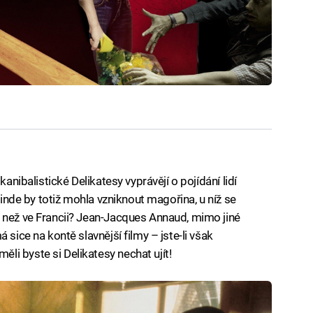
kanibalistické Delikatesy vyprávějí o pojídání lidí
 jinde by totiž mohla vzniknout magořina, u níž se
 než ve Francii? Jean-Jacques Annaud, mimo jiné
 sice na kontě slavnější filmy – jste-li však
i byste si Delikatesy nechat ujít!