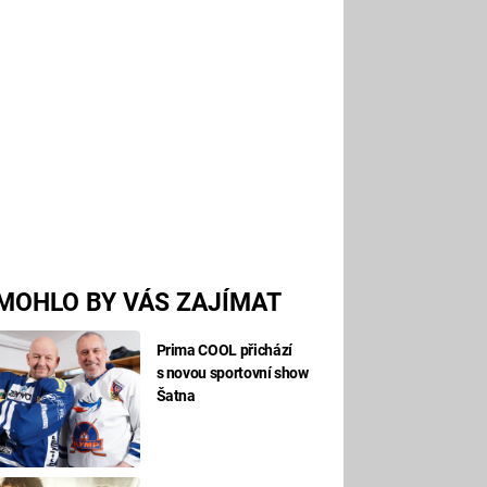
MOHLO BY VÁS ZAJÍMAT
Prima COOL přichází
s novou sportovní show
Šatna