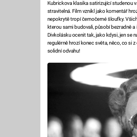
Kubrickova klasika satirizující studenou 
stravitelná. Film vznikl jako komentář hro
nepokrytě tropí černočerné šloufky. Všichni 
kterou sami budovali, působí bezradně a
Divkolásku ocenit tak, jako kdysi, jen se 
regulérně hrozí konec světa, něco, co si z
solidní odvahu!