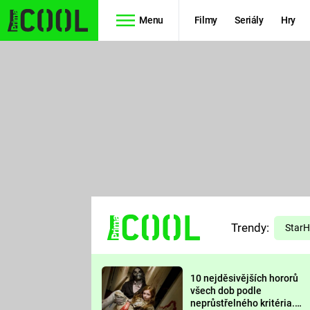
Menu
Filmy
Seriály
Hry
Seriály
Filmy
SIMPSONOVI
STAR WARS
HVĚZDNÁ
AVENGERS
BRÁNA
RYCHLE A
TEORIE
ZBĚSILE 10
Trendy:
VELKÉHO
Star
PREDÁTOR
TŘESKU
10 nejděsivějších hororů
FUTURAMA
všech dob podle
neprůstřelného kritéria.