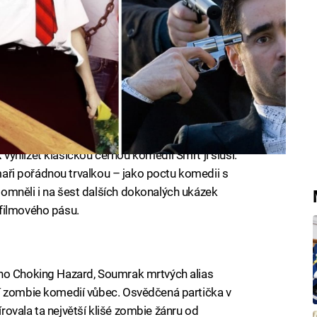
yhlížet klasickou černou komedii Smrt jí sluší.
ilmaři pořádnou trvalkou – jako poctu komedii s
omněli i na šest dalších dokonalých ukázek
filmového pásu.
ého Choking Hazard, Soumrak mrtvých alias
í zombie komedií vůbec. Osvědčená partička v
ovala ta největší klišé zombie žánru od