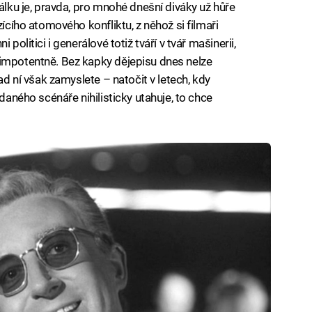
válku je, pravda, pro mnohé dnešní diváky už hůře
zícího atomového konfliktu, z něhož si filmaři
politici i generálové totiž tváří v tvář mašinerii,
 impotentně. Bez kapky dějepisu dnes nelze
nad ní však zamyslete – natočit v letech, kdy
 daného scénáře nihilisticky utahuje, to chce