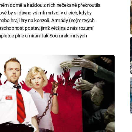
eném domě a každou z nich nečekaně překroutila
vé by si dávno všimli mrtvol v ulicích, kdyby
 anebo hrají hry na konzoli. Armády (ne)mrtvých
eschopnost postav, jimž většina z nás rozumí
zápletce plné umírání tak Soumrak mrtvých