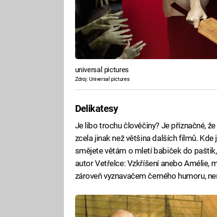
universal pictures
Zdroj: Universal pictures
Delikatesy
Je libo trochu člověčiny? Je příznačné, že 
zcela jinak než většina dalších filmů. Kde
smějete větám o mletí babiček do paštik,
autor Vetřelce: Vzkříšení anebo Amélie, má
zároveň vyznavačem černého humoru, neměl