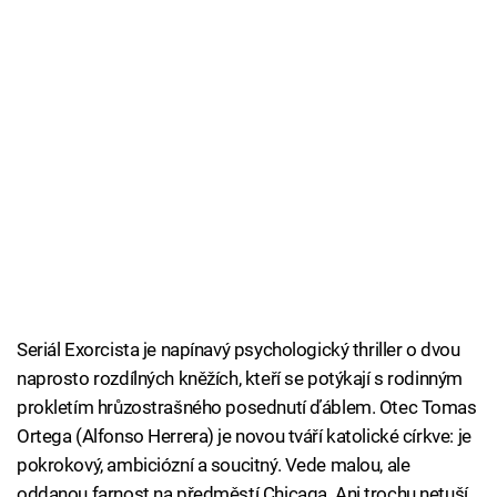
Seriál Exorcista je napínavý psychologický thriller o dvou
naprosto rozdílných kněžích, kteří se potýkají s rodinným
prokletím hrůzostrašného posednutí ďáblem. Otec Tomas
Ortega (Alfonso Herrera) je novou tváří katolické církve: je
pokrokový, ambiciózní a soucitný. Vede malou, ale
oddanou farnost na předměstí Chicaga. Ani trochu netuší,