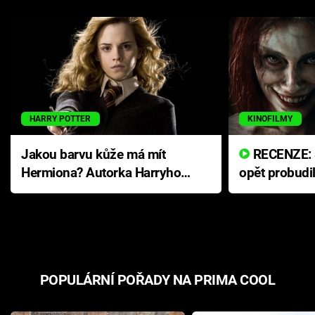
HARRY POTTER
KINOFILMY
Jakou barvu kůže má mít
RECENZE: Smrtelné zlo se
Hermiona? Autorka Harryho
opět probudi
Pottera přišla s ráznou
přichází s n
odpovědí
hororovou n
POPULÁRNÍ POŘADY NA PRIMA COOL