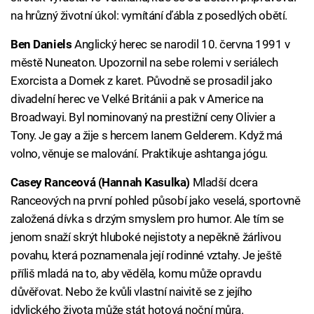
na hrůzný životní úkol: vymítání ďábla z posedlých obětí.
Ben Daniels
Anglický herec se narodil 10. června 1991 v
městě Nuneaton. Upozornil na sebe rolemi v seriálech
Exorcista a Domek z karet. Původně se prosadil jako
divadelní herec ve Velké Británii a pak v Americe na
Broadwayi. Byl nominovaný na prestižní ceny Olivier a
Tony. Je gay a žije s hercem Ianem Gelderem. Když má
volno, věnuje se malování. Praktikuje ashtanga jógu.
Casey Ranceová (Hannah Kasulka)
Mladší dcera
Ranceových na první pohled působí jako veselá, sportovně
založená dívka s drzým smyslem pro humor. Ale tím se
jenom snaží skrýt hluboké nejistoty a nepěkně žárlivou
povahu, která poznamenala její rodinné vztahy. Je ještě
příliš mladá na to, aby věděla, komu může opravdu
důvěřovat. Nebo že kvůli vlastní naivitě se z jejího
idylického života může stát hotová noční můra.