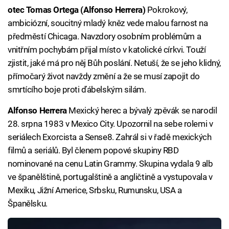
otec Tomas Ortega (Alfonso Herrera)
Pokrokový,
ambiciózní, soucitný mladý kněz vede malou farnost na
předměstí Chicaga. Navzdory osobním problémům a
vnitřním pochybám přijal místo v katolické církvi. Touží
zjistit, jaké má pro něj Bůh poslání. Netuší, že se jeho klidný,
přímočarý život navždy změní a že se musí zapojit do
smrtícího boje proti ďábelským silám.
Alfonso Herrera
Mexický herec a bývalý zpěvák se narodil
28. srpna 1983 v Mexico City. Upozornil na sebe rolemi v
seriálech Exorcista a Sense8. Zahrál si v řadě mexických
filmů a seriálů. Byl členem popové skupiny RBD
nominované na cenu Latin Grammy. Skupina vydala 9 alb
ve španělštině, portugalštině a angličtině a vystupovala v
Mexiku, Jižní Americe, Srbsku, Rumunsku, USA a
Španělsku.