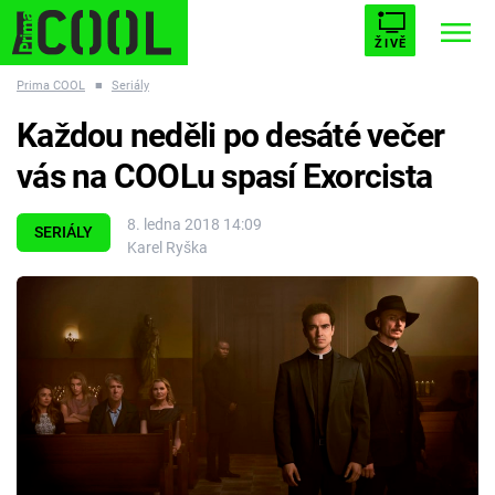
ŽIVĚ
Prima COOL
■
Seriály
STARHOUSE
BUFFY, PŘEMOŽITELKA UPÍRŮ
Trendy:
Každou neděli po desáté večer
ESCAPE
PLNEJ KOTEL
AVENGERS 5
vás na COOLu spasí Exorcista
8. ledna 2018 14:09
SERIÁLY
Karel Ryška
Témata
Filmy
Seriály
Hry