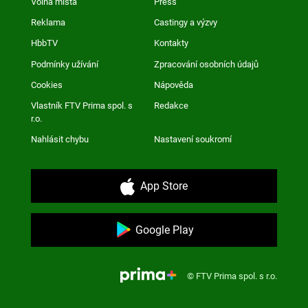
Volná místa
Press
Reklama
Castingy a výzvy
HbbTV
Kontakty
Podmínky užívání
Zpracování osobních údajů
Cookies
Nápověda
Vlastník FTV Prima spol. s
Redakce
r.o.
Nahlásit chybu
Nastavení soukromí
App Store
Google Play
© FTV Prima spol. s r.o.