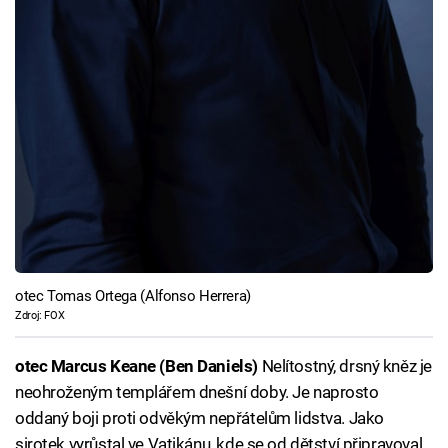
otec Tomas Ortega (Alfonso Herrera)
Zdroj: FOX
otec Marcus Keane (Ben Daniels)
Nelítostný, drsný kněz je
neohroženým templářem dnešní doby. Je naprosto
oddaný boji proti odvěkým nepřátelům lidstva. Jako
sirotek vyrůstal ve Vatikánu, kde se od dětství připravoval