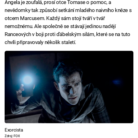
Angela je zoufalá, prosí otce Tomase o pomoc, a
nevědomky tak způsobí setkání mladého naivního kněze s
otcem Marcusem. Každý sám stojí tváří v tvář
nemožnému. Ale společně se stávají jedinou nadějí
Ranceových v boji proti ďábelským silám, které se na tuto
chvíli připravovaly několik staletí.
Exorcista
Zdroj: FOX