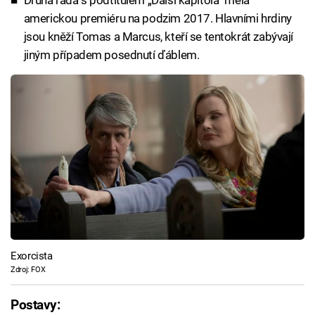
Druhá řada s podtitulem „Další kapitola“ měla
americkou premiéru na podzim 2017. Hlavními hrdiny
jsou kněží Tomas a Marcus, kteří se tentokrát zabývají
jiným případem posednutí ďáblem.
Exorcista
Zdroj: FOX
Postavy: