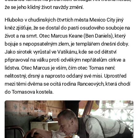
že se jeho klidný život navždy změní.
Hluboko v chudinských čtvrtích města Mexico City jiný
kněz zjišťuje, že se dostal do pasti osudového souboje na
život a na smrt. Otec Marcus Keane (Ben Daniels), který
bojuje s nepopsatelným zlem, je templářem dnešní doby.
Jako sirotek vyrůstal ve Vatikánu, kde se od dětství
připravoval na válku proti odvěkým nepřátelům církve a
lidstva. Otec Marcus je vším, čím otec Tomas není:
nelítostný, drsný a naprosto oddaný své misi. Uprostřed
mezi těmi dvěma se ocitá rodina Ranceových, která chodí
do Tomasova kostela.