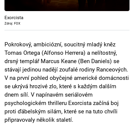
Cool Esport
Exorcista
Pořady
Zdroj: FOX
TV Program
Pokrokový, ambiciózní, soucitný mladý kněz
Sledujte prima+
Tomas Ortega (Alfonso Herrera) a nelítostný,
drsný templář Marcus Keane (Ben Daniels) se
Přihlášení
stávají jedinou nadějí zoufalé rodiny Ranceových.
V na první pohled obyčejné americké domácnosti
se ukrývá hrozivé zlo, které s každým dalším
Sledujte nás
dnem sílí. V napínavém seriálovém
psychologickém thrilleru Exorcista začíná boj
proti ďábelským silám, které se na tuto chvíli
připravovaly několik staletí.