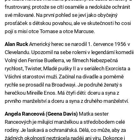
frustrovaný, protože se cítí osaměle a nedokáže ochránit
své milované. Na první pohled se jeví jako obyčejný
prosťáček s dětskou povahou, ale ve skutečnosti ho cosi
pojí s misí otce Tomase a otce Marcuse.
Alan Ruck
Americký herec se narodil 1. července 1956 v
Clevelandu. Upozornil na sebe rolemi v legendární komedii
Volný den Ferrise Buellerra, ve filmech Nebezpečná
rychlost, Twister, Mladé pušky II a v seriálech Exorcista a
Všichni starostovi muži. Začínal na divadle a poměrně
rychle se prosadil na Broadwayi. Je podruhé ženatý s
herečkou Mireille Enos. Má čtyři děti: dceru a syna z
prvního manželství a dceru a syna z druhého manželství.
Angela Ranceová (Geena Davis)
Matka sester
Ranceových je milující manželkou a středobodem celé
rodiny. Je laskavá a ochranářská. Dělá, co může, aby za
žádných okolností neztrácela naději ani víru. Dokonce i