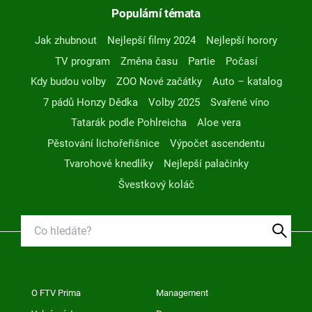
Populární témata
Jak zhubnout
Nejlepší filmy 2024
Nejlepší horory
TV program
Změna času
Partie
Počasí
Kdy budou volby
ZOO Nové začátky
Auto – katalog
7 pádů Honzy Dědka
Volby 2025
Svařené víno
Tatarák podle Pohlreicha
Aloe vera
Pěstování lichořeřišnice
Výpočet ascendentu
Tvarohové knedlíky
Nejlepší palačinky
Švestkový koláč
O FTV Prima
Management