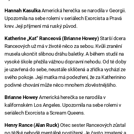
Hannah Kasulka
Americká herečka se narodila v Georgii.
Upozornila na sebe rolemi v seriálech Exorcista a Pravá
krev. Její příjmení má ruský původ.
Katherine „Kat“ Ranceová (Brianne Howey)
Starší dcera
Ranceových už má v životě něco za sebou. Kvůli zranění
musela ukončit slibnou dráhu baletky. A během studií na
vysoké škole přežila vážnou dopravní nehodu. Od té doby
je uzavřená do sebe, neustále sklíčená a zřídka vychází ze
svého pokoje. Její matka má podezření, že za Katherinino
podivné chování může něco mnohem zlověstnějšího.
Brianne Howey
Americká herečka se narodila v
kalifornském Los Angeles. Upozornila na sebe rolemi v
seriálech Exorcista a Scream Queens.
Henry Rance (Alan Ruck)
Otec sester Ranceových zůstal
po těžké nehodě mentálně postižený. Je často zmatený a