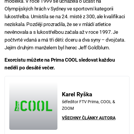
modelka. V roce 1999 se ucházela o účast na
Olympijských hrách v Sydney ve sportovní kategorii
lukostřelba. Umístila se na 24. místě z 300, ale kvalifikaci
nezískala. Později prozradila, že se v mládí atletice
nevěnovala a s lukostřelbou začala až v roce 1997. Je
počtvrté vdaná a má tři děti: dceru a dva syny – dvojčata.
Jejím druhým manželem byl herec Jeff Goldblum.
Exorcistu můžete na Prima COOL sledovat každou
neděli po desáté večer.
Karel Ryška
šéfeditor FTV Prima, COOL &
ZOOM
VŠECHNY ČLÁNKY AUTORA