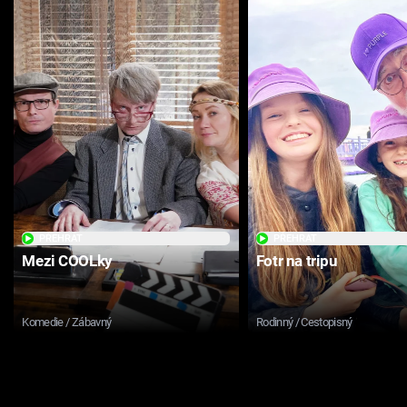
PŘEHRÁT
PŘEHRÁT
Mezi COOLky
Fotr na tripu
Komedie / Zábavný
Rodinný / Cestopisný