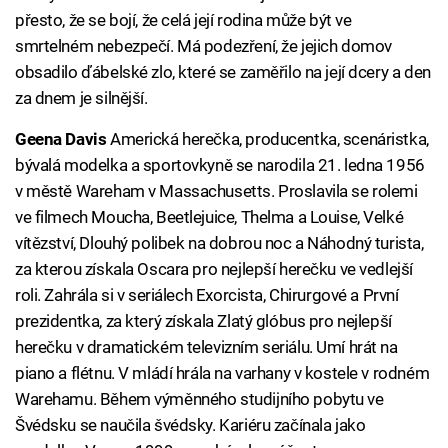
přesto, že se bojí, že celá její rodina může být ve
smrtelném nebezpečí. Má podezření, že jejich domov
obsadilo ďábelské zlo, které se zaměřilo na její dcery a den
za dnem je silnější.
Geena Davis
Americká herečka, producentka, scenáristka,
bývalá modelka a sportovkyně se narodila 21. ledna 1956
v městě Wareham v Massachusetts. Proslavila se rolemi
ve filmech Moucha, Beetlejuice, Thelma a Louise, Velké
vítězství, Dlouhý polibek na dobrou noc a Náhodný turista,
za kterou získala Oscara pro nejlepší herečku ve vedlejší
roli. Zahrála si v seriálech Exorcista, Chirurgové a První
prezidentka, za který získala Zlatý glóbus pro nejlepší
herečku v dramatickém televizním seriálu. Umí hrát na
piano a flétnu. V mládí hrála na varhany v kostele v rodném
Warehamu. Během výměnného studijního pobytu ve
Švédsku se naučila švédsky. Kariéru začínala jako