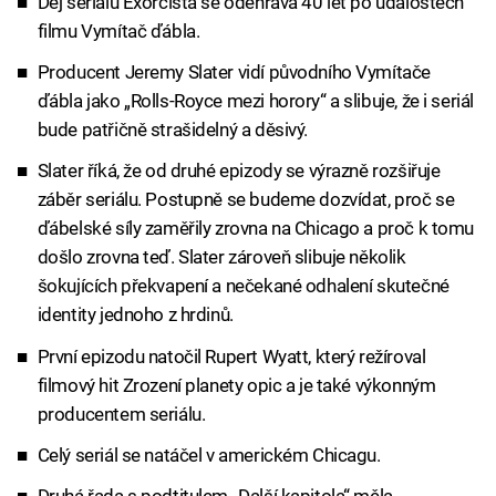
Děj seriálu Exorcista se odehrává 40 let po událostech
filmu Vymítač ďábla.
Producent Jeremy Slater vidí původního Vymítače
ďábla jako „Rolls-Royce mezi horory“ a slibuje, že i seriál
bude patřičně strašidelný a děsivý.
Slater říká, že od druhé epizody se výrazně rozšiřuje
záběr seriálu. Postupně se budeme dozvídat, proč se
ďábelské síly zaměřily zrovna na Chicago a proč k tomu
došlo zrovna teď. Slater zároveň slibuje několik
šokujících překvapení a nečekané odhalení skutečné
identity jednoho z hrdinů.
První epizodu natočil Rupert Wyatt, který režíroval
filmový hit Zrození planety opic a je také výkonným
producentem seriálu.
Celý seriál se natáčel v americkém Chicagu.