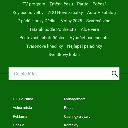
TV program
Změna času
Partie
Počasí
Kdy budou volby
ZOO Nové začátky
Auto – katalog
7 pádů Honzy Dědka
Volby 2025
Svařené víno
Tatarák podle Pohlreicha
Aloe vera
Pěstování lichořeřišnice
Výpočet ascendentu
Tvarohové knedlíky
Nejlepší palačinky
Švestkový koláč
O FTV Prima
Management
Volná místa
Press
Reklama
Castingy a výzvy
HbbTV
Kontakty