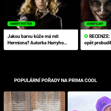
HARRY POTTER
KINOFILMY
Jakou barvu kůže má mít
RECENZE: Smrtelné zlo se
Hermiona? Autorka Harryho
opět probudi
Pottera přišla s ráznou
přichází s n
odpovědí
hororovou n
POPULÁRNÍ POŘADY NA PRIMA COOL