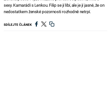
sexy. Kamarádí s Lenkou. Filip se jí líbí, ale je jí jasné, že on
nedostatkem ženské pozornosti rozhodně netrpí.
SDÍLEJTE ČLÁNEK