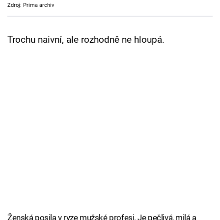
Zdroj: Prima archiv
Cool Esport
Pořady
Trochu naivní, ale rozhodně ne hloupá.
TV Program
Sledujte prima+
Přihlášení
Sledujte nás
Ženská posila v ryze mužské profesi. Je pečlivá, milá a