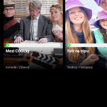
PŘEHRÁT
PŘEHRÁT
Mezi COOLky
Fotr na tripu
Komedie / Zábavný
Rodinný / Cestopisný