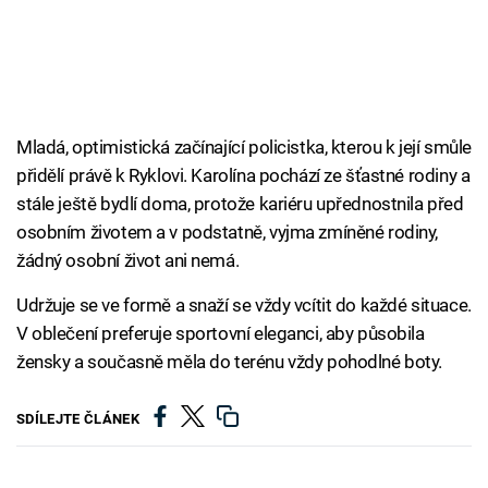
Mladá, optimistická začínající policistka, kterou k její smůle
přidělí právě k Ryklovi. Karolína pochází ze šťastné rodiny a
stále ještě bydlí doma, protože kariéru upřednostnila před
osobním životem a v podstatně, vyjma zmíněné rodiny,
žádný osobní život ani nemá.
Udržuje se ve formě a snaží se vždy vcítit do každé situace.
V oblečení preferuje sportovní eleganci, aby působila
žensky a současně měla do terénu vždy pohodlné boty.
SDÍLEJTE ČLÁNEK