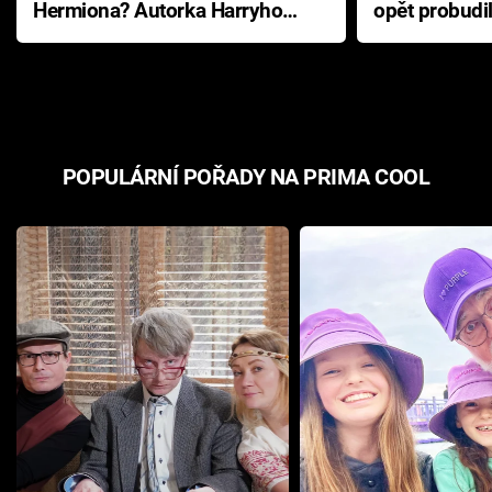
Hermiona? Autorka Harryho
opět probudi
Pottera přišla s ráznou
přichází s n
odpovědí
hororovou n
POPULÁRNÍ POŘADY NA PRIMA COOL