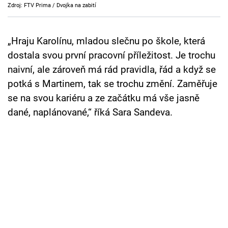
Zdroj: FTV Prima / Dvojka na zabití
Cool Esport
Pořady
„Hraju Karolínu, mladou slečnu po škole, která
dostala svou první pracovní příležitost. Je trochu
TV Program
naivní, ale zároveň má rád pravidla, řád a když se
potká s Martinem, tak se trochu změní. Zaměřuje
Sledujte prima+
se na svou kariéru a ze začátku má vše jasně
dané, naplánované,“ říká Sara Sandeva.
Přihlášení
Sledujte nás