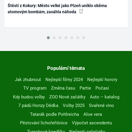
Štěstí z Kokury: Město velké jako Plzeň uniklo oběma
atomovým bombám, zasáhla náhoda
Populární témata
Jak zhubnout
Nejlepší filmy 2024
Nejlepší horory
TV program
Změna času
Partie
Počasí
Kdy budou volby
ZOO Nové začátky
Auto – katalog
7 pádů Honzy Dědka
Volby 2025
Svařené víno
Tatarák podle Pohlreicha
Aloe vera
Pěstování lichořeřišnice
Výpočet ascendentu
Tvarohové knedlíky
Nejlepší palačinky