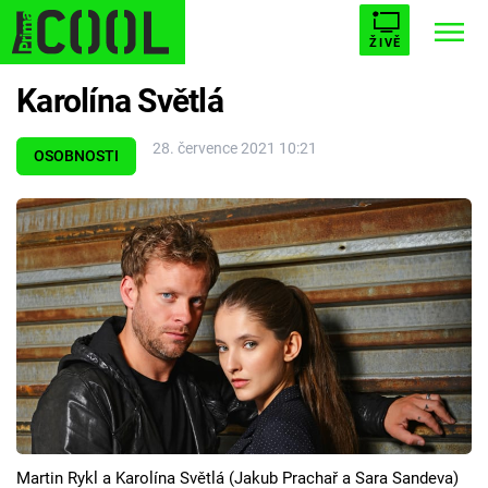
ŽIVĚ
Karolína Světlá
STARHOUSE
BUFFY, PŘEMOŽITELKA UPÍRŮ
Trendy:
28. července 2021 10:21
ESCAPE
PLNEJ KOTEL
AVENGERS 5
OSOBNOSTI
Témata
Filmy
Seriály
Hry
Martin Rykl a Karolína Světlá (Jakub Prachař a Sara Sandeva)