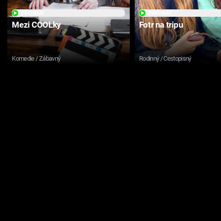
PŘEHRÁT
PŘEHRÁT
Mezi COOLky
Fotr na tripu
Komedie / Zábavný
Rodinný / Cestopisný