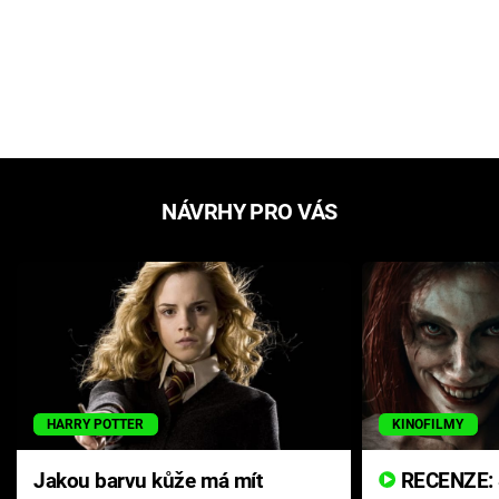
NÁVRHY PRO VÁS
HARRY POTTER
KINOFILMY
Jakou barvu kůže má mít
RECENZE: Smrtelné zlo se