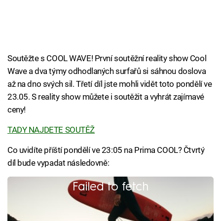
Soutěžte s COOL WAVE! První soutěžní reality show Cool
Wave a dva týmy odhodlaných surfařů si sáhnou doslova
až na dno svých sil. Třetí díl jste mohli vidět toto pondělí ve
23.05. S reality show můžete i soutěžit a vyhrát zajímavé
ceny!
TADY NAJDETE SOUTĚŽ
Co uvidíte příští pondělí ve 23:05 na Prima COOL? Čtvrtý
díl bude vypadat následovně:
Failed to fetch