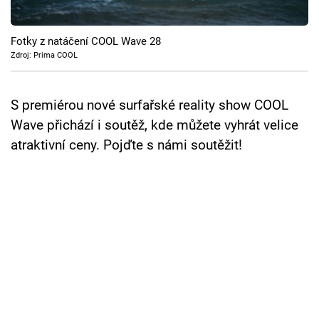
Cool Esport
Fotky z natáčení COOL Wave 28
Pořady
Zdroj: Prima COOL
TV Program
S premiérou nové surfařské reality show COOL
Sledujte prima+
Wave přichází i soutěž, kde můžete vyhrát velice
atraktivní ceny. Pojďte s námi soutěžit!
Přihlášení
Sledujte nás