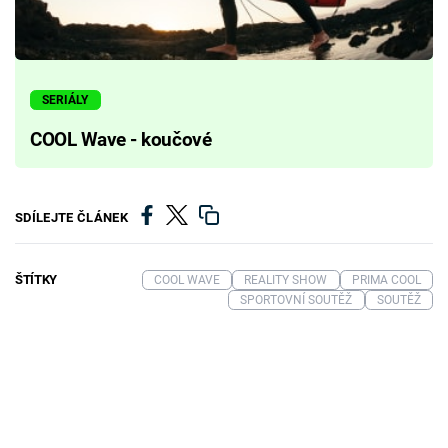
SERIÁLY
COOL Wave - koučové
SDÍLEJTE ČLÁNEK
ŠTÍTKY
COOL WAVE
REALITY SHOW
PRIMA COOL
SPORTOVNÍ SOUTĚŽ
SOUTĚŽ