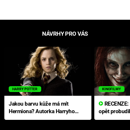
NÁVRHY PRO VÁS
HARRY POTTER
KINOFILMY
Jakou barvu kůže má mít
RECENZE: Smrtelné zlo se
Hermiona? Autorka Harryho
opět probudi
Pottera přišla s ráznou
přichází s n
odpovědí
hororovou n