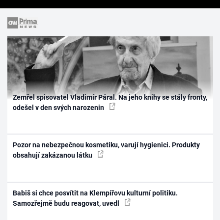
Zemřel spisovatel Vladimír Páral. Na jeho knihy se stály fronty,
odešel v den svých narozenin
Pozor na nebezpečnou kosmetiku, varují hygienici. Produkty
obsahují zakázanou látku
Babiš si chce posvítit na Klempířovu kulturní politiku.
Samozřejmě budu reagovat, uvedl