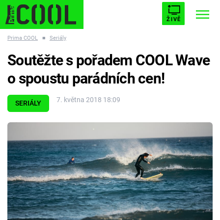
ŽIVĚ
Prima COOL
■
Seriály
STARHOUSE
BUFFY, PŘEMOŽITELKA UPÍRŮ
Trendy:
Soutěžte s pořadem COOL Wave
ESCAPE
PLNEJ KOTEL
AVENGERS 5
o spoustu parádních cen!
7. května 2018 18:09
SERIÁLY
Témata
Filmy
Seriály
Hry