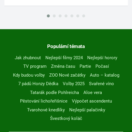
Populární témata
Jak zhubnout
Nejlepší filmy 2024
Nejlepší horory
TV program
Změna času
Partie
Počasí
Kdy budou volby
ZOO Nové začátky
Auto – katalog
7 pádů Honzy Dědka
Volby 2025
Svařené víno
Tatarák podle Pohlreicha
Aloe vera
Pěstování lichořeřišnice
Výpočet ascendentu
Tvarohové knedlíky
Nejlepší palačinky
Švestkový koláč