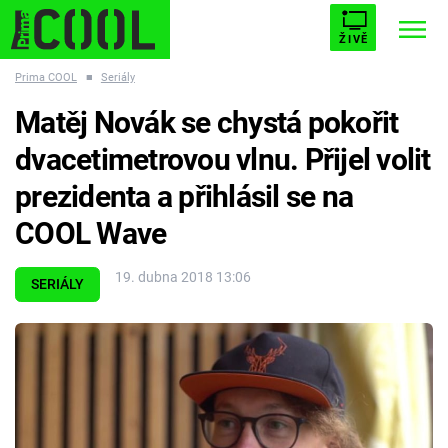
ŽIVĚ
Prima COOL
■
Seriály
STARHOUSE
BUFFY, PŘEMOŽITELKA UPÍRŮ
Trendy:
Matěj Novák se chystá pokořit
ESCAPE
PLNEJ KOTEL
AVENGERS 5
dvacetimetrovou vlnu. Přijel volit
prezidenta a přihlásil se na
COOL Wave
Témata
19. dubna 2018 13:06
SERIÁLY
Filmy
Seriály
Hry