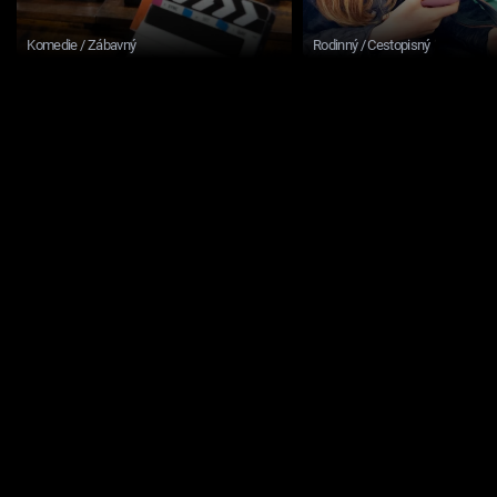
Komedie / Zábavný
Rodinný / Cestopisný