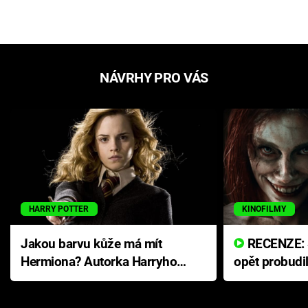
NÁVRHY PRO VÁS
HARRY POTTER
KINOFILMY
Jakou barvu kůže má mít
RECENZE: Smrtelné zlo se
Hermiona? Autorka Harryho
opět probudi
Pottera přišla s ráznou
přichází s n
odpovědí
hororovou n