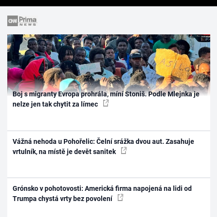
Boj s migranty Evropa prohrála, míní Stoniš. Podle Mlejnka je
nelze jen tak chytit za límec
Vážná nehoda u Pohořelic: Čelní srážka dvou aut. Zasahuje
vrtulník, na místě je devět sanitek
Grónsko v pohotovosti: Americká firma napojená na lidi od
Trumpa chystá vrty bez povolení