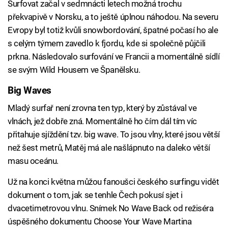
Surfovat začal v sedmnácti letech možná trochu
překvapivě v Norsku, a to ještě úplnou náhodou. Na severu
Evropy byl totiž kvůli snowbordování, špatné počasí ho ale
s celým týmem zavedlo k fjordu, kde si společně půjčili
prkna. Následovalo surfování ve Francii a momentálně sídlí
se svým Wild Housem ve Španělsku.
Big Waves
Failed to fetch
Mladý surfař není zrovna ten typ, který by zůstával ve
vlnách, jež dobře zná. Momentálně ho čím dál tím víc
přitahuje sjíždění tzv. big wave. To jsou vlny, které jsou větší
než šest metrů, Matěj má ale našlápnuto na daleko větší
masu oceánu.
Už na konci května můžou fanoušci českého surfingu vidět
dokument o tom, jak se tenhle Čech pokusí sjet i
dvacetimetrovou vlnu. Snímek No Wave Back od režiséra
úspěšného dokumentu Choose Your Wave Martina