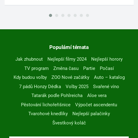
Populární témata
Jak zhubnout
Nejlepší filmy 2024
Nejlepší horory
TV program
Změna času
Partie
Počasí
Kdy budou volby
ZOO Nové začátky
Auto – katalog
7 pádů Honzy Dědka
Volby 2025
Svařené víno
Tatarák podle Pohlreicha
Aloe vera
Pěstování lichořeřišnice
Výpočet ascendentu
Tvarohové knedlíky
Nejlepší palačinky
Švestkový koláč