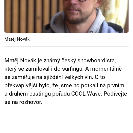
Cool Esport
Pořady
TV Program
Matěj Novák
Sledujte prima+
Matěj Novák je známý český snowboardista,
Přihlášení
který se zamiloval i do surfingu. A momentálně
se zaměřuje na sjíždění velkých vln. O to
překvapivější bylo, že jsme ho potkali na prvním
Sledujte nás
a druhém castingu pořadu COOL Wave. Podívejte
se na rozhovor.