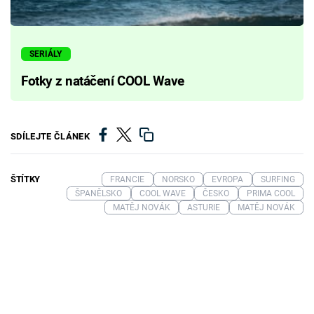
SERIÁLY
Fotky z natáčení COOL Wave
SDÍLEJTE ČLÁNEK
ŠTÍTKY
FRANCIE
NORSKO
EVROPA
SURFING
ŠPANĚLSKO
COOL WAVE
ČESKO
PRIMA COOL
MATĚJ NOVÁK
ASTURIE
MATĚJ NOVÁK