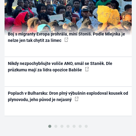
Boj s migranty Evropa prohrála, míní Stoniš. Podle Mlejnka je
nelze jen tak chytit za límec
Nikdy nezpochybňujte voliče ANO, smál se Staněk. Dle
průzkumu mají za lídra opozice Babiše
Poplach v Bulharsku: Dron plný výbušnin explodoval kousek od
plynovodu, jeho původ je nejasný