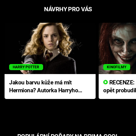
NÁVRHY PRO VÁS
HARRY POTTER
KINOFILMY
Jakou barvu kůže má mít
RECENZE: Smrtelné zlo se
Hermiona? Autorka Harryho
opět probudi
Pottera přišla s ráznou
přichází s n
odpovědí
hororovou n