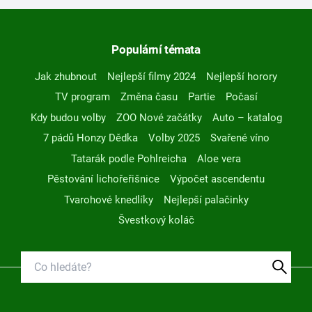
Populární témata
Jak zhubnout
Nejlepší filmy 2024
Nejlepší horory
TV program
Změna času
Partie
Počasí
Kdy budou volby
ZOO Nové začátky
Auto – katalog
7 pádů Honzy Dědka
Volby 2025
Svařené víno
Tatarák podle Pohlreicha
Aloe vera
Pěstování lichořeřišnice
Výpočet ascendentu
Tvarohové knedlíky
Nejlepší palačinky
Švestkový koláč