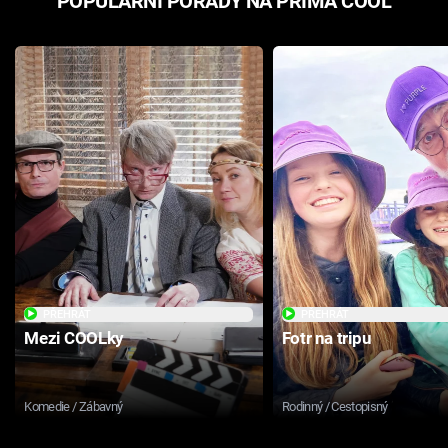
POPULÁRNÍ POŘADY NA PRIMA COOL
PŘEHRÁT
PŘEHRÁT
Mezi COOLky
Fotr na tripu
Komedie / Zábavný
Rodinný / Cestopisný