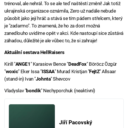
trénoval, ale nehrál. To se ale teď naštěstí změní! Jak totiž
ukrajinská organizace oznámila, Zero už nadále nebude
působit jako její hráč a stává se tím pádem střelcem, který
je "zadarmo". To znamená, že ho za dost možná
zanedlouho uvidíme opět v akci. Kde nastoupí sice zůstává
záhadou, důležité je ale vůbec to, že si zahraje!
Aktuální sestava HellRaisers
Kirill "
ANGE1
" Karasiow Bence "
DeadFox
" Böröcz Özgür
"
woxic
" Eker Issa "
ISSAA
" Murad Kristjan "
FejtZ
" Allsaar
(stand-in) Ivan "
Johnta
" Shevcov
Vladyslav "
bondik
" Nechyporchuk (neaktivní)
Jiří Pacovský