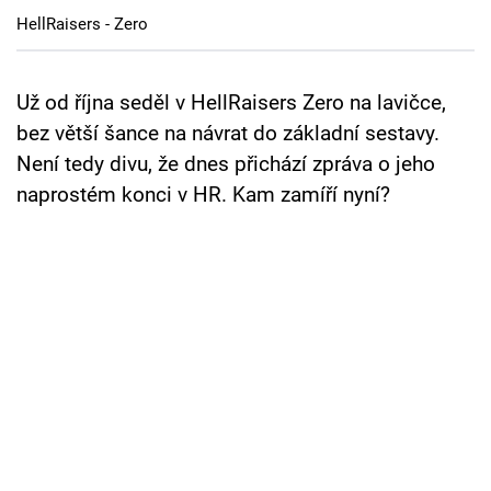
Cool Esport
HellRaisers - Zero
Pořady
Už od října seděl v HellRaisers Zero na lavičce,
TV Program
bez větší šance na návrat do základní sestavy.
Není tedy divu, že dnes přichází zpráva o jeho
Sledujte prima+
naprostém konci v HR. Kam zamíří nyní?
Přihlášení
Sledujte nás