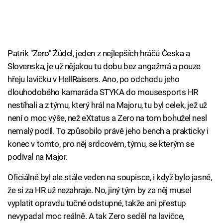
Patrik "Zero" Žúdel, jeden z nejlepších hráčů Česka a
Slovenska, je už nějakou tu dobu bez angažmá a pouze
hřeju lavičku v HellRaisers. Ano, po odchodu jeho
dlouhodobého kamaráda STYKA do mousesports HR
nestíhali a z týmu, který hrál na Majoru, tu byl celek, jež už
není o moc výše, než eXtatus a Zero na tom bohužel nesl
nemalý podíl. To způsobilo právě jeho bench a prakticky i
konec v tomto, pro něj srdcovém, týmu, se kterým se
podíval na Major.
Oficiálně byl ale stále veden na soupisce, i když bylo jasné,
že si za HR už nezahraje. No, jiný tým by za něj musel
vyplatit opravdu tučné odstupné, takže ani přestup
nevypadal moc reálně. A tak Zero seděl na lavičce,