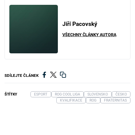
Jiří Pacovský
VŠECHNY ČLÁNKY AUTORA
SDÍLEJTE ČLÁNEK
ŠTÍTKY
ESPORT
ROG COOL LIGA
SLOVENSKO
ČESKO
KVALIFIKACE
ROG
FRATERNITAS