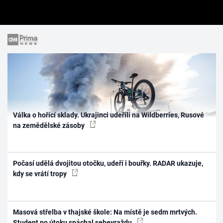
Válka o hořící sklady. Ukrajinci udeřili na Wildberries, Rusové
na zemědělské zásoby
Počasí udělá dvojitou otočku, udeří i bouřky. RADAR ukazuje,
kdy se vrátí tropy
Masová střelba v thajské škole: Na místě je sedm mrtvých.
Student po útoku spáchal sebevraždu