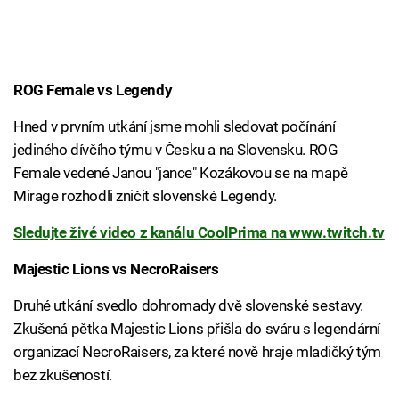
ROG Female vs Legendy
Hned v prvním utkání jsme mohli sledovat počínání
jediného dívčího týmu v Česku a na Slovensku. ROG
Female vedené Janou "jance" Kozákovou se na mapě
Mirage rozhodli zničit slovenské Legendy.
Sledujte živé video z kanálu CoolPrima na www.twitch.tv
Majestic Lions vs NecroRaisers
Druhé utkání svedlo dohromady dvě slovenské sestavy.
Zkušená pětka Majestic Lions přišla do sváru s legendární
organizací NecroRaisers, za které nově hraje mladičký tým
bez zkušeností.