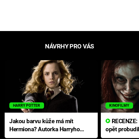
NÁVRHY PRO VÁS
HARRY POTTER
KINOFILMY
Jakou barvu kůže má mít
RECENZE: Smrtelné zlo se
Hermiona? Autorka Harryho
opět probudi
Pottera přišla s ráznou
přichází s n