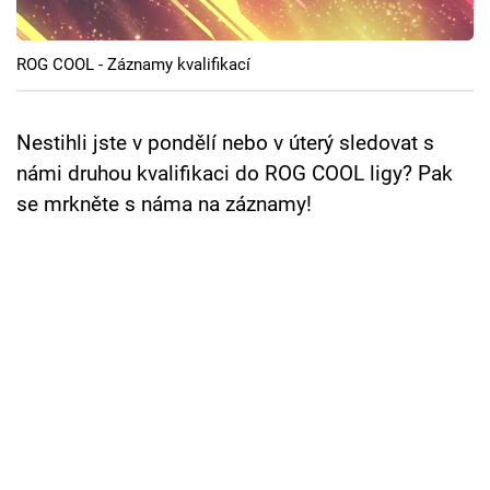
Cool Esport
ROG COOL - Záznamy kvalifikací
Pořady
TV Program
Nestihli jste v pondělí nebo v úterý sledovat s
námi druhou kvalifikaci do ROG COOL ligy? Pak
Sledujte prima+
se mrkněte s náma na záznamy!
Přihlášení
Sledujte nás