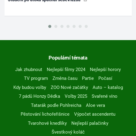
Populární témata
Jak zhubnout
Nejlepší filmy 2024
Nejlepší horory
TV program
Změna času
Partie
Počasí
Kdy budou volby
ZOO Nové začátky
Auto – katalog
7 pádů Honzy Dědka
Volby 2025
Svařené víno
Tatarák podle Pohlreicha
Aloe vera
Pěstování lichořeřišnice
Výpočet ascendentu
Tvarohové knedlíky
Nejlepší palačinky
Švestkový koláč