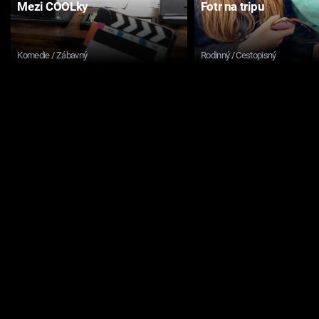
Mezi COOLky
Fotr na tripu
Komedie / Zábavný
Rodinný / Cestopisný