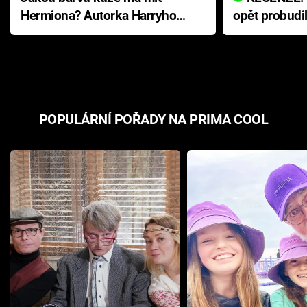
Hermiona? Autorka Harryho
opět probudi
Pottera přišla s ráznou
přichází s n
odpovědí
hororovou n
POPULÁRNÍ POŘADY NA PRIMA COOL