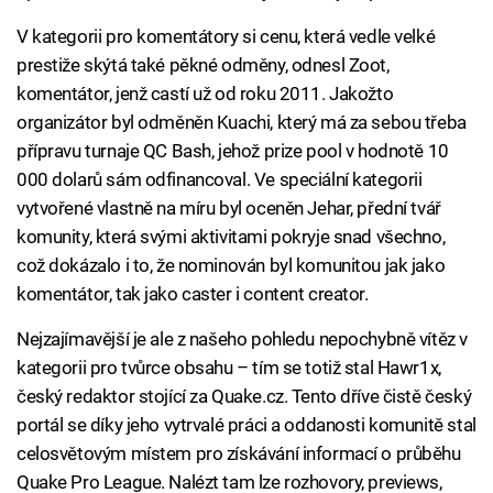
V kategorii pro komentátory si cenu, která vedle velké
prestiže skýtá také pěkné odměny, odnesl Zoot,
komentátor, jenž castí už od roku 2011. Jakožto
organizátor byl odměněn Kuachi, který má za sebou třeba
přípravu turnaje QC Bash, jehož prize pool v hodnotě 10
000 dolarů sám odfinancoval. Ve speciální kategorii
vytvořené vlastně na míru byl oceněn Jehar, přední tvář
komunity, která svými aktivitami pokryje snad všechno,
což dokázalo i to, že nominován byl komunitou jak jako
komentátor, tak jako caster i content creator.
Nejzajímavější je ale z našeho pohledu nepochybně vítěz v
kategorii pro tvůrce obsahu – tím se totiž stal Hawr1x,
český redaktor stojící za Quake.cz. Tento dříve čistě český
portál se díky jeho vytrvalé práci a oddanosti komunitě stal
celosvětovým místem pro získávání informací o průběhu
Quake Pro League. Nalézt tam lze rozhovory, previews,