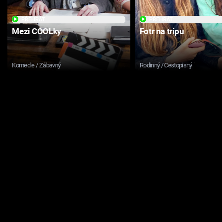
PŘEHRÁT
PŘEHRÁT
Mezi COOLky
Fotr na tripu
Komedie / Zábavný
Rodinný / Cestopisný