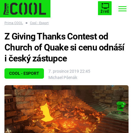
ŽIVĚ
Prima COOL
■
Cool - Esport
STARHOUSE
BUFFY, PŘEMOŽITELKA UPÍRŮ
Trendy:
Z Giving Thanks Contest od
ESCAPE
PLNEJ KOTEL
AVENGERS 5
Church of Quake si cenu odnáší
i český zástupce
7. prosince 2019 22:45
COOL - ESPORT
Michael Pšenák
Témata
Filmy
Seriály
Hry