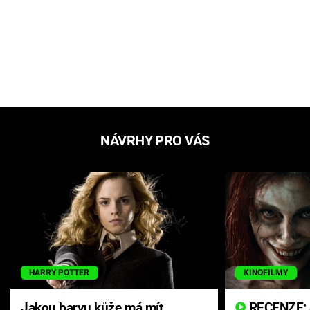
NÁVRHY PRO VÁS
HARRY POTTER
KINOFILMY
Jakou barvu kůže má mít
RECENZE: Smrtelné zlo se