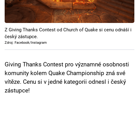
Cool Esport
Pořady
Z Giving Thanks Contest od Church of Quake si cenu odnáší i
TV Program
český zástupce.
Zdroj: Facebook/Instagram
Sledujte prima+
Giving Thanks Contest pro významné osobnosti
Přihlášení
komunity kolem Quake Championship zná své
vítěze. Cenu si v jedné kategorii odnesl i český
zástupce!
Sledujte nás