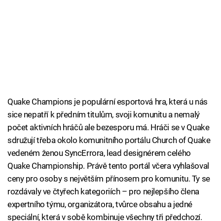
Quake Champions je populární esportová hra, která u nás
sice nepatří k předním titulům, svoji komunitu a nemalý
počet aktivních hráčů ale bezesporu má. Hráči se v Quake
sdružují třeba okolo komunitního portálu Church of Quake
vedeném ženou SyncErrora, lead designérem celého
Quake Championship. Právě tento portál včera vyhlašoval
ceny pro osoby s největším přínosem pro komunitu. Ty se
rozdávaly ve čtyřech kategoriích – pro nejlepšího člena
expertního týmu, organizátora, tvůrce obsahu a jedné
speciální, která v sobě kombinuje všechny tři předchozí.