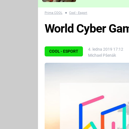
Které děsivé pecky vám
nejvíc zvednou tep?
Prima COOL
■
Cool - Esport
World Cyber Gam
4. ledna 2019 17:12
COOL - ESPORT
Michael Pšenák