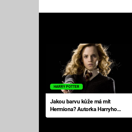
HARRY POTTER
Jakou barvu kůže má mít
Hermiona? Autorka Harryho
Pottera přišla s ráznou
odpovědí