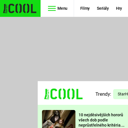
Menu
Filmy
Seriály
Hry
Seriály
Filmy
SIMPSONOVI
STAR WARS
HVĚZDNÁ
AVENGERS
BRÁNA
RYCHLE A
TEORIE
ZBĚSILE 10
Trendy:
VELKÉHO
Star
PREDÁTOR
TŘESKU
10 nejděsivějších hororů
FUTURAMA
všech dob podle
neprůstřelného kritéria.