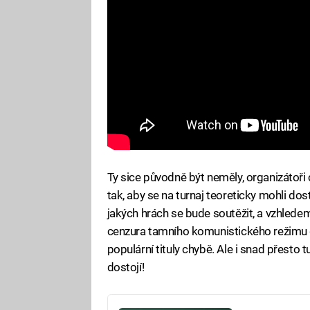
Ty sice původně být neměly, organizátoři c
tak, aby se na turnaj teoreticky mohli dos
jakých hrách se bude soutěžit, a vzhledem
cenzura tamního komunistického režimu 
populární tituly chybě. Ale i snad přes
dostojí!