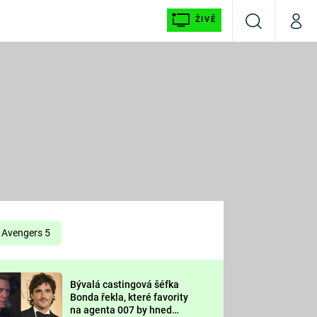
ŽIVĚ
Vyhledávání
Můj p
Prima+
É
CNN Prima NEWS
E
Prima FRESH
ŠÍ
Prima LIVING
E
Prima Ženy
Avengers 5
Prima LAJK
Bývalá castingová šéfka
OOL
Bonda řekla, které favority
Sledujte nás
na agenta 007 by hned