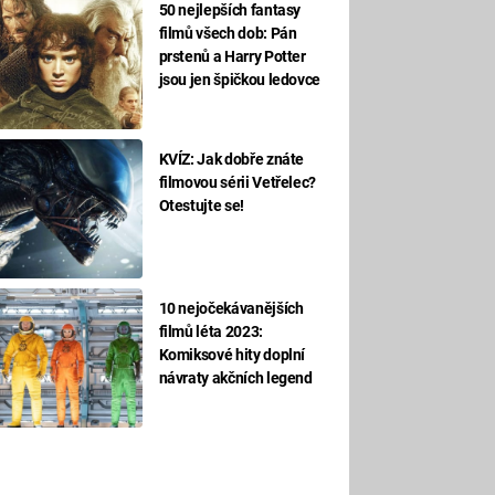
50 nejlepších fantasy
filmů všech dob: Pán
prstenů a Harry Potter
jsou jen špičkou ledovce
KVÍZ: Jak dobře znáte
filmovou sérii Vetřelec?
Otestujte se!
10 nejočekávanějších
filmů léta 2023:
Komiksové hity doplní
návraty akčních legend