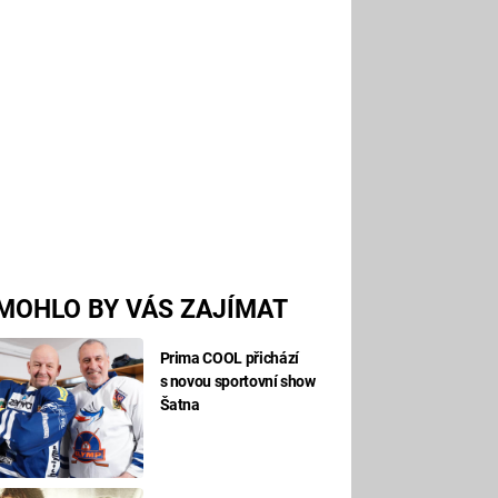
MOHLO BY VÁS ZAJÍMAT
Prima COOL přichází
s novou sportovní show
Šatna