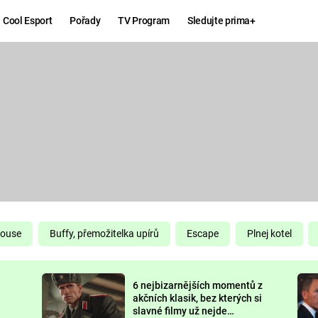
Cool Esport
Pořady
TV Program
Sledujte prima+
Hry
Zábava
MAFIA
ZÁBAVN
GALERI
GTA 6
NEJLEP
KINGDOM
KOMEDI
COME:
DELIVERANCE
CHUCK
House
Buffy, přemožitelka upírů
Escape
Plnej kotel
NORRIS
ESPORT
6 nejbizarnějších momentů z
DEADP
akčních klasik, bez kterých si
slavné filmy už nejde