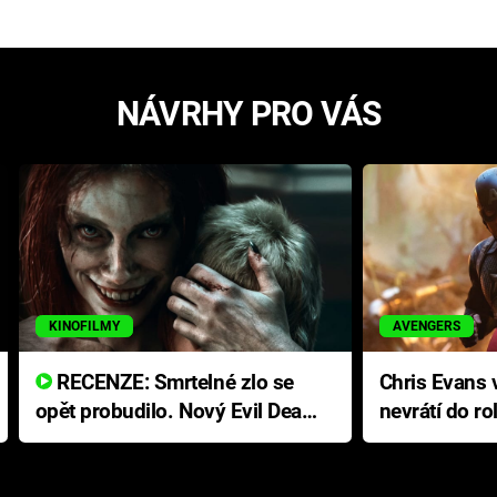
NÁVRHY PRO VÁS
KINOFILMY
AVENGERS
RECENZE: Smrtelné zlo se
Chris Evans v
opět probudilo. Nový Evil Dead
nevrátí do ro
přichází s neodolatelnou
Ameriky
hororovou nabídkou