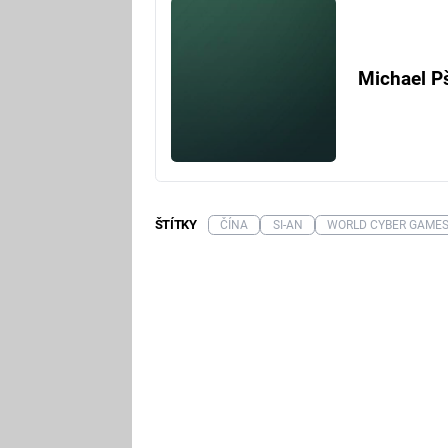
Michael P
ŠTÍTKY
ČÍNA
SI-AN
WORLD CYBER GAME