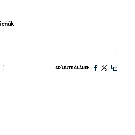
šenák
SDÍLEJTE ČLÁNEK
S