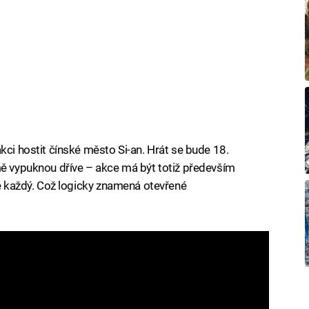
kci hostit čínské město Si-an. Hrát se bude 18.
mě vypuknou dříve – akce má být totiž především
že každý. Což logicky znamená otevřené