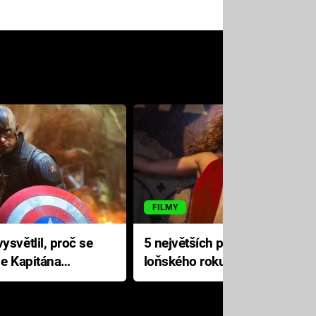
FILMY
ysvětlil, proč se
5 největších propadáků
le Kapitána
loňského roku: Disney na
jediné katastrofě prodělal 200
milionů dolarů