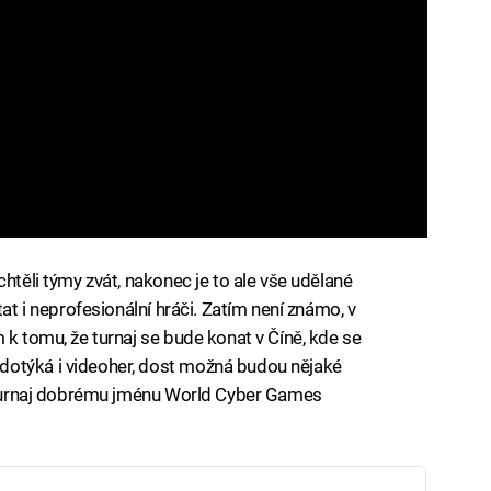
htěli týmy zvát, nakonec je to ale vše udělané
tat i neprofesionální hráči. Zatím není známo, v
 k tomu, že turnaj se bude konat v Číně, kde se
dotýká i videoher, dost možná budou nějaké
to turnaj dobrému jménu World Cyber Games