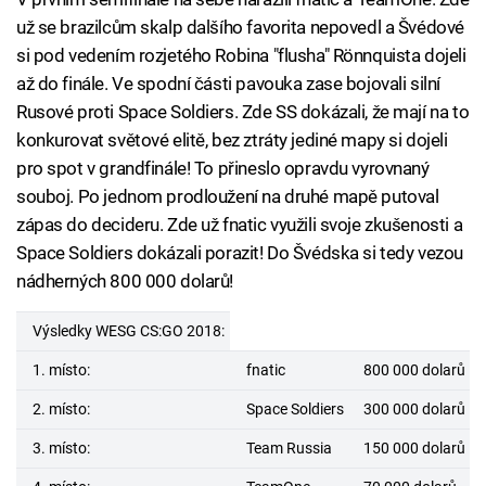
už se brazilcům skalp dalšího favorita nepovedl a Švédové
si pod vedením rozjetého Robina "flusha" Rönnquista dojeli
až do finále. Ve spodní části pavouka zase bojovali silní
Rusové proti Space Soldiers. Zde SS dokázali, že mají na to
konkurovat světové elitě, bez ztráty jediné mapy si dojeli
pro spot v grandfinále! To přineslo opravdu vyrovnaný
souboj. Po jednom prodloužení na druhé mapě putoval
zápas do decideru. Zde už fnatic využili svoje zkušenosti a
Space Soldiers dokázali porazit! Do Švédska si tedy vezou
nádherných 800 000 dolarů!
Výsledky WESG CS:GO 2018:
1. místo:
fnatic
800 000 dolarů
2. místo:
Space Soldiers
300 000 dolarů
3. místo:
Team Russia
150 000 dolarů