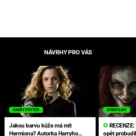
NÁVRHY PRO VÁS
HARRY POTTER
KINOFILMY
Jakou barvu kůže má mít
RECENZE: Smrtelné zlo se
Hermiona? Autorka Harryho
opět probudi