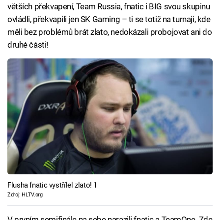
větších překvapení, Team Russia, fnatic i BIG svou skupinu
ovládli, překvapili jen SK Gaming – ti se totiž na turnaji, kde
měli bez problémů brát zlato, nedokázali probojovat ani do
druhé části!
Flusha fnatic vystřílel zlato! 1
Zdroj: HLTV.org
V prvním semifinále na sebe narazili fnatic a TeamOne. Zde