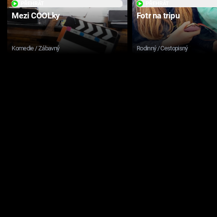
PŘEHRÁT
PŘEHRÁT
Mezi COOLky
Fotr na tripu
Komedie / Zábavný
Rodinný / Cestopisný