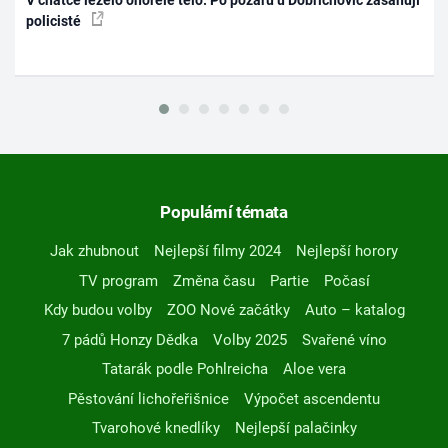
V chatce leželo ohořelé tělo. Po požáru u Dobřichovic zasahují
policisté
Populární témata
Jak zhubnout
Nejlepší filmy 2024
Nejlepší horory
TV program
Změna času
Partie
Počasí
Kdy budou volby
ZOO Nové začátky
Auto – katalog
7 pádů Honzy Dědka
Volby 2025
Svařené víno
Tatarák podle Pohlreicha
Aloe vera
Pěstování lichořeřišnice
Výpočet ascendentu
Tvarohové knedlíky
Nejlepší palačinky