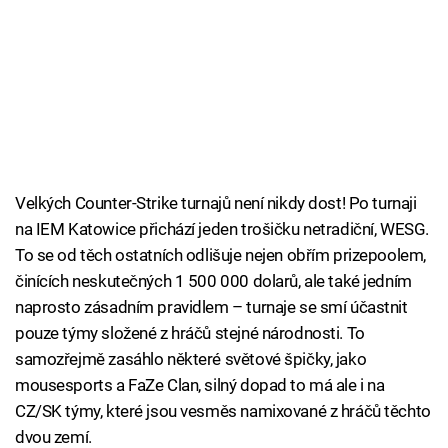
Velkých Counter-Strike turnajů není nikdy dost! Po turnaji
na IEM Katowice přichází jeden trošičku netradiční, WESG.
To se od těch ostatních odlišuje nejen obřím prizepoolem,
činících neskutečných 1 500 000 dolarů, ale také jedním
naprosto zásadním pravidlem – turnaje se smí účastnit
pouze týmy složené z hráčů stejné národnosti. To
samozřejmě zasáhlo některé světové špičky, jako
mousesports a FaZe Clan, silný dopad to má ale i na
CZ/SK týmy, které jsou vesměs namixované z hráčů těchto
dvou zemí.