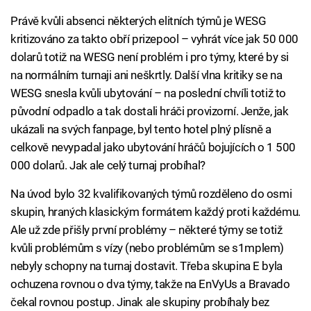
Právě kvůli absenci některých elitních týmů je WESG
kritizováno za takto obří prizepool – vyhrát více jak 50 000
dolarů totiž na WESG není problém i pro týmy, které by si
na normálním turnaji ani neškrtly. Další vlna kritiky se na
WESG snesla kvůli ubytování – na poslední chvíli totiž to
původní odpadlo a tak dostali hráči provizorní. Jenže, jak
ukázali na svých fanpage, byl tento hotel plný plísně a
celkově nevypadal jako ubytování hráčů bojujících o 1 500
000 dolarů. Jak ale celý turnaj probíhal?
Na úvod bylo 32 kvalifikovaných týmů rozděleno do osmi
skupin, hraných klasickým formátem každý proti každému.
Ale už zde přišly první problémy – některé týmy se totiž
kvůli problémům s vízy (nebo problémům se s1mplem)
nebyly schopny na turnaj dostavit. Třeba skupina E byla
ochuzena rovnou o dva týmy, takže na EnVyUs a Bravado
čekal rovnou postup. Jinak ale skupiny probíhaly bez