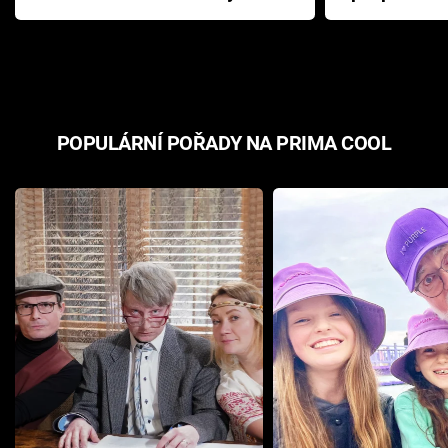
Pottera přišla s ráznou
přichází s n
odpovědí
hororovou n
POPULÁRNÍ POŘADY NA PRIMA COOL