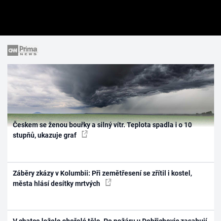
Českem se ženou bouřky a silný vítr. Teplota spadla i o 10
stupňů, ukazuje graf
Záběry zkázy v Kolumbii: Při zemětřesení se zřítil i kostel,
města hlásí desítky mrtvých