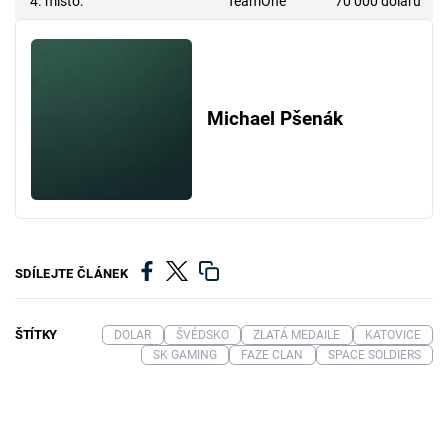
4. místo:
TeamOne
70 000 dolarů
Michael Pšenák
SDÍLEJTE ČLÁNEK
ŠTÍTKY
DOLAR
ŠVÉDSKO
ZLATÁ MEDAILE
KATOVICE
SK GAMING
FAZE CLAN
SPACE SOLDIERS