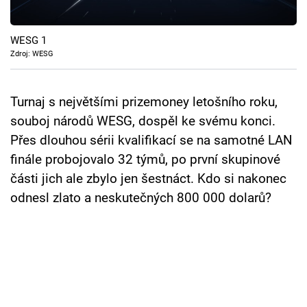
Cool Esport
WESG 1
Pořady
Zdroj: WESG
TV Program
Turnaj s největšími prizemoney letošního roku,
Sledujte prima+
souboj národů WESG, dospěl ke svému konci.
Přes dlouhou sérii kvalifikací se na samotné LAN
Přihlášení
finále probojovalo 32 týmů, po první skupinové
části jich ale zbylo jen šestnáct. Kdo si nakonec
odnesl zlato a neskutečných 800 000 dolarů?
Sledujte nás