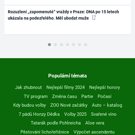
Rozuzlení „zapomenuté“ vraždy v Praze: DNA po 15 letech
ukázala na podezřelého. Měl ubodat muže
Populární témata
Jak zhubnout
Nejlepší filmy 2024
Nejlepší horory
TV program
Změna času
Partie
Počasí
Kdy budou volby
ZOO Nové začátky
Auto – katalog
7 pádů Honzy Dědka
Volby 2025
Svařené víno
Tatarák podle Pohlreicha
Aloe vera
Pěstování lichořeřišnice
Výpočet ascendentu