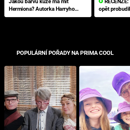
Jakou barvu kůže má mít
RECENZE: Smrtelné zlo se
Hermiona? Autorka Harryho
opět probudi
Pottera přišla s ráznou
přichází s n
odpovědí
hororovou n
POPULÁRNÍ POŘADY NA PRIMA COOL