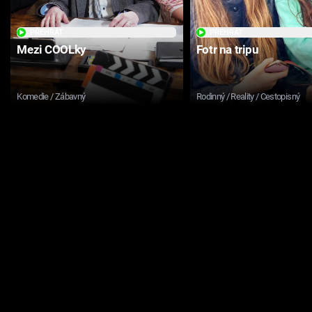
PŘEHRÁT
PŘEHRÁT
Mezi COOLky
Fotr na tripu
Komedie / Zábavný
Rodinný / Reality / Cestopisný