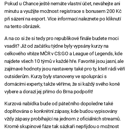
Pokud u Chance ještě nemáte vlastní účet, neváhejte ani
minutu a využijte možnost registrace s bonusem 200 Kč
při sázení na esport. Více informací naleznete po kliknutí
na tento obrázek.
A na co si že si tedy pro republikové finále budete moci
vsadit? Již od začátku týdne byly vypsány kurzy na
celkového vítěze MČR v CS:GO a League of Legends, kde
najdete všech 10 týmů v každé hře. Favorité jsou jasní, ale
zajímavé hodnoty jsou nastaveny také pro ty, kteří rádi věří
outsiderům. Kurzy byly stanoveny ve spolupráci s
domácími experty, takže věříme, že si každý svého koně
vybere a dorazí jej přímo do Brna podpořit!
Kurzová nabídka bude od pátečního dopoledne také
doplňována o konkrétní zápasy, kde budou vypisovány
vždy zápasy probíhající na jednom z oficiálních streamů.
Kromě skupinové fáze tak sázkaři nepřijdou o možnost