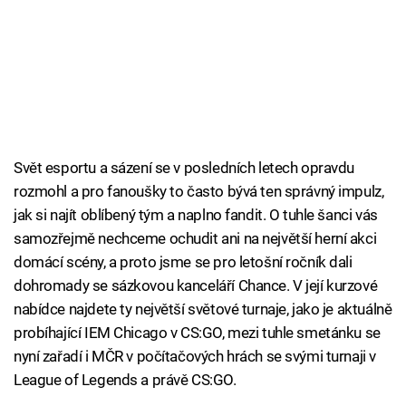
Svět esportu a sázení se v posledních letech opravdu
rozmohl a pro fanoušky to často bývá ten správný impulz,
jak si najít oblíbený tým a naplno fandit. O tuhle šanci vás
samozřejmě nechceme ochudit ani na největší herní akci
domácí scény, a proto jsme se pro letošní ročník dali
dohromady se sázkovou kanceláří Chance. V její kurzové
nabídce najdete ty největší světové turnaje, jako je aktuálně
probíhající IEM Chicago v CS:GO, mezi tuhle smetánku se
nyní zařadí i MČR v počítačových hrách se svými turnaji v
League of Legends a právě CS:GO.