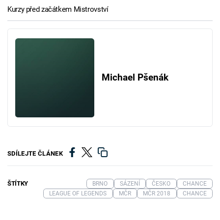
Kurzy před začátkem Mistrovství
Michael Pšenák
SDÍLEJTE ČLÁNEK
ŠTÍTKY
BRNO
SÁZENÍ
ČESKO
CHANCE
LEAGUE OF LEGENDS
MČR
MČR 2018
CHANCE