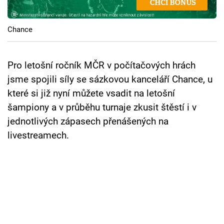
Cool Esport
Chance
Pořady
TV Program
Pro letošní ročník MČR v počítačových hrách
jsme spojili síly se sázkovou kanceláří Chance, u
Sledujte prima+
které si již nyní můžete vsadit na letošní
šampiony a v průběhu turnaje zkusit štěstí i v
Přihlášení
jednotlivých zápasech přenášených na
livestreamech.
Sledujte nás