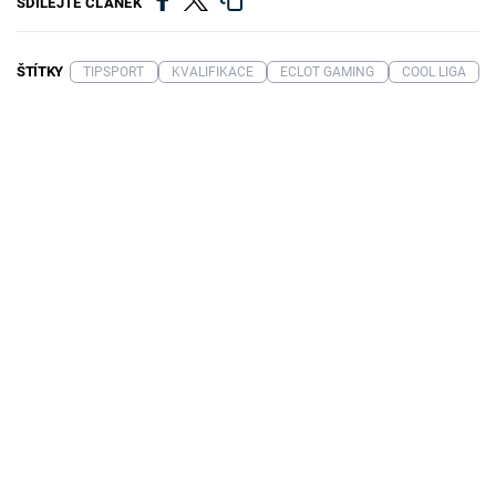
SDÍLEJTE ČLÁNEK
ŠTÍTKY
TIPSPORT
KVALIFIKACE
ECLOT GAMING
COOL LIGA