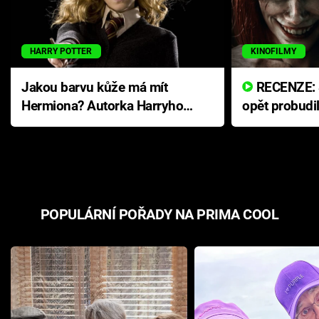
HARRY POTTER
KINOFILMY
Jakou barvu kůže má mít
RECENZE: Smrtelné zlo se
Hermiona? Autorka Harryho
opět probudi
Pottera přišla s ráznou
přichází s n
odpovědí
hororovou n
POPULÁRNÍ POŘADY NA PRIMA COOL