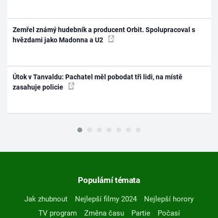
Zemřel známý hudebník a producent Orbit. Spolupracoval s
hvězdami jako Madonna a U2
Útok v Tanvaldu: Pachatel měl pobodat tři lidi, na místě
zasahuje policie
Populární témata
Jak zhubnout
Nejlepší filmy 2024
Nejlepší horory
TV program
Změna času
Partie
Počasí