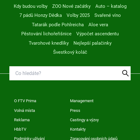
Kdy budou volby
ZOO Nové začátky
Auto – katalog
7 pádů Honzy Dědka
Volby 2025
Svařené víno
Tatarák podle Pohlreicha
Aloe vera
Pěstování lichořeřišnice
Výpočet ascendentu
Tvarohové knedlíky
Nejlepší palačinky
Švestkový koláč
O FTV Prima
Management
Volná místa
Press
Reklama
Castingy a výzvy
HbbTV
Kontakty
Podmínky užívání
Zpracování osobních údajů