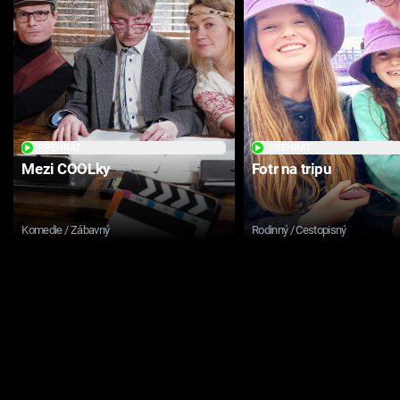
PŘEHRÁT
PŘEHRÁT
Mezi COOLky
Fotr na tripu
Komedie / Zábavný
Rodinný / Cestopisný