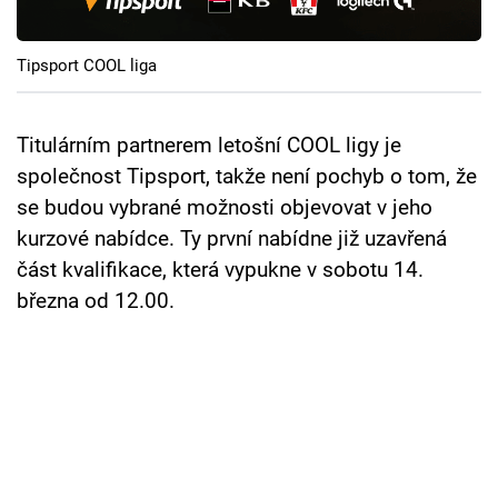
Cool Esport
Tipsport COOL liga
Pořady
TV Program
Titulárním partnerem letošní COOL ligy je
společnost Tipsport, takže není pochyb o tom, že
Sledujte prima+
se budou vybrané možnosti objevovat v jeho
kurzové nabídce. Ty první nabídne již uzavřená
Přihlášení
část kvalifikace, která vypukne v sobotu 14.
března od 12.00.
Sledujte nás