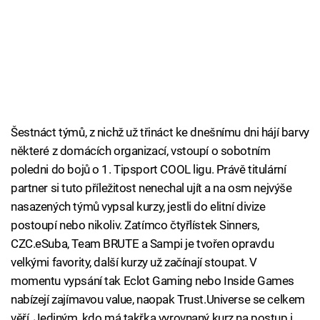
Šestnáct týmů, z nichž už třináct ke dnešnímu dni hájí barvy
některé z domácích organizací, vstoupí o sobotním
poledni do bojů o 1. Tipsport COOL ligu. Právě titulární
partner si tuto příležitost nenechal ujít a na osm nejvýše
nasazených týmů vypsal kurzy, jestli do elitní divize
postoupí nebo nikoliv. Zatímco čtyřlístek Sinners,
CZC.eSuba, Team BRUTE a Sampi je tvořen opravdu
velkými favority, další kurzy už začínají stoupat. V
momentu vypsání tak Eclot Gaming nebo Inside Games
nabízejí zajímavou value, naopak Trust.Universe se celkem
věří. Jediným, kdo má takřka vyrovnaný kurz na postup i