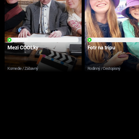
PŘEHRÁT
PŘEHRÁT
Mezi COOLky
Fotr na tripu
Komedie / Zábavný
Rodinný / Cestopisný