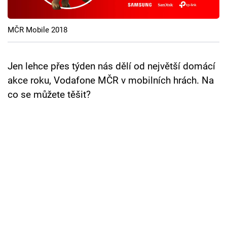
Cool Esport
MČR Mobile 2018
Pořady
TV Program
Jen lehce přes týden nás dělí od největší domácí
akce roku, Vodafone MČR v mobilních hrách. Na
Sledujte prima+
co se můžete těšit?
Přihlášení
Sledujte nás