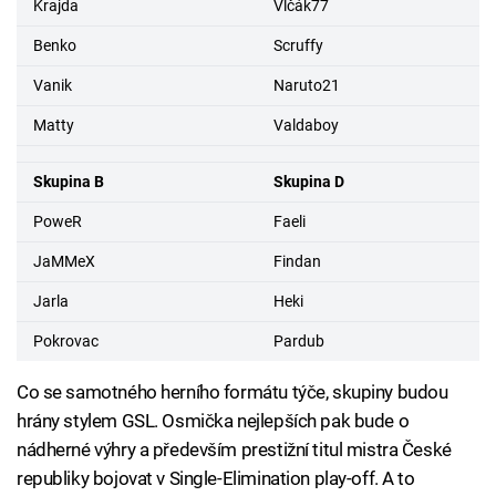
Krajda
Vlčák77
Benko
Scruffy
Vanik
Naruto21
Matty
Valdaboy
Skupina B
Skupina D
PoweR
Faeli
JaMMeX
Findan
Jarla
Heki
Pokrovac
Pardub
Co se samotného herního formátu týče, skupiny budou
hrány stylem GSL. Osmička nejlepších pak bude o
nádherné výhry a především prestižní titul mistra České
republiky bojovat v Single-Elimination play-off. A to