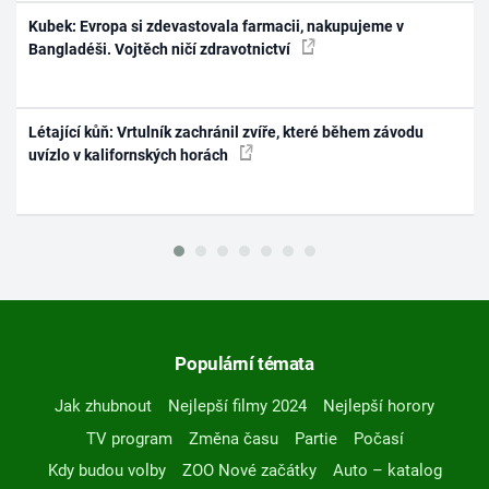
Kubek: Evropa si zdevastovala farmacii, nakupujeme v
Bangladéši. Vojtěch ničí zdravotnictví
Létající kůň: Vrtulník zachránil zvíře, které během závodu
uvízlo v kalifornských horách
Populární témata
Jak zhubnout
Nejlepší filmy 2024
Nejlepší horory
TV program
Změna času
Partie
Počasí
Kdy budou volby
ZOO Nové začátky
Auto – katalog