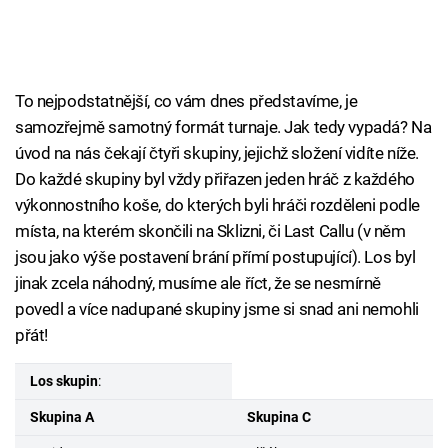
To nejpodstatnější, co vám dnes představíme, je
samozřejmě samotný formát turnaje. Jak tedy vypadá? Na
úvod na nás čekají čtyři skupiny, jejichž složení vidíte níže.
Do každé skupiny byl vždy přiřazen jeden hráč z každého
výkonnostního koše, do kterých byli hráči rozděleni podle
místa, na kterém skončili na Sklizni, či Last Callu (v něm
jsou jako výše postavení brání přímí postupující). Los byl
jinak zcela náhodný, musíme ale říct, že se nesmírně
povedl a více nadupané skupiny jsme si snad ani nemohli
přát!
Los skupin
:
Skupina A
Skupina C