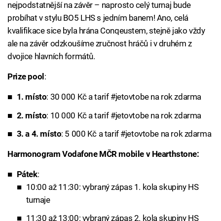
nejpodstatnější na závěr – naprosto celý turnaj bude
probíhat v stylu BO5 LHS s jedním banem! Ano, celá
kvalifikace sice byla hrána Conqeustem, stejně jako vždy
ale na závěr odzkoušíme zručnost hráčů i v druhém z
dvojice hlavních formátů.
Prize pool
:
1. místo
: 30 000 Kč a tarif #jetovtobe na rok zdarma
2. místo
: 10 000 Kč a tarif #jetovtobe na rok zdarma
3. a 4. místo
: 5 000 Kč a tarif #jetovtobe na rok zdarma
Harmonogram Vodafone MČR mobile v Hearthstone:
Pátek
:
10:00 až 11:30: vybraný zápas 1. kola skupiny HS
turnaje
11:30 až 13:00: vybraný zápas 2. kola skupiny HS