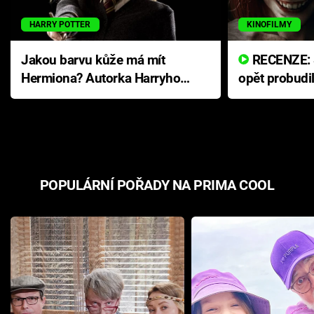
HARRY POTTER
KINOFILMY
Jakou barvu kůže má mít
RECENZE: Smrtelné zlo se
Hermiona? Autorka Harryho
opět probudi
Pottera přišla s ráznou
přichází s n
odpovědí
hororovou n
POPULÁRNÍ POŘADY NA PRIMA COOL