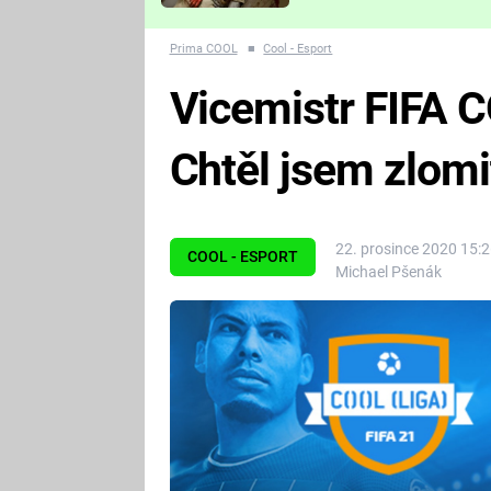
Které děsivé pecky vám
nejvíc zvednou tep?
Prima COOL
■
Cool - Esport
Vicemistr FIFA 
Chtěl jsem zlomi
22. prosince 2020 15:
COOL - ESPORT
Michael Pšenák