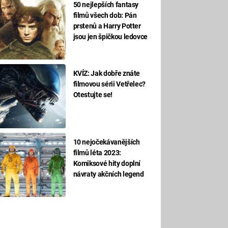
50 nejlepších fantasy
filmů všech dob: Pán
prstenů a Harry Potter
jsou jen špičkou ledovce
KVÍZ: Jak dobře znáte
filmovou sérii Vetřelec?
Otestujte se!
10 nejočekávanějších
filmů léta 2023:
Komiksové hity doplní
návraty akčních legend