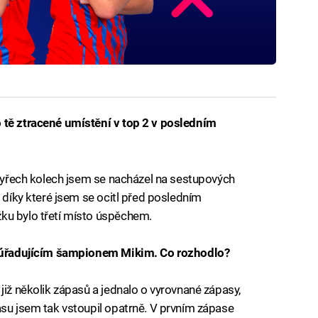
 tě ztracené umístění v top 2 v posledním
 čtyřech kolech jsem se nacházel na sestupových
, díky které jsem se ocitl před posledním
ku bylo třetí místo úspěchem.
 s úřadujícím šampionem Mikim. Co rozhodlo?
již několik zápasů a jednalo o vyrovnané zápasy,
asu jsem tak vstoupil opatrně. V prvním zápase