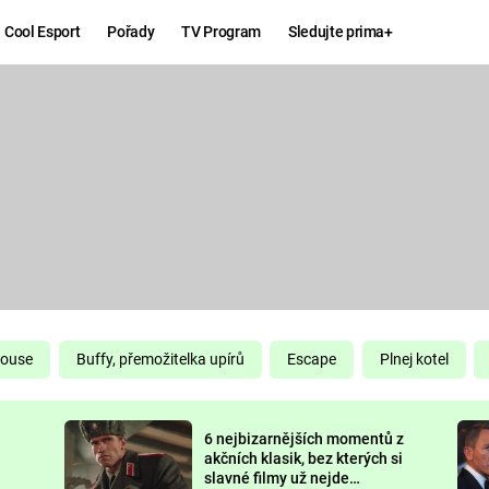
Cool Esport
Pořady
TV Program
Sledujte prima+
Hry
Zábava
MAFIA
ZÁBAVN
GALERI
GTA 6
NEJLEP
KINGDOM
KOMEDI
COME:
DELIVERANCE
CHUCK
House
Buffy, přemožitelka upírů
Escape
Plnej kotel
NORRIS
ESPORT
6 nejbizarnějších momentů z
DEADP
akčních klasik, bez kterých si
slavné filmy už nejde