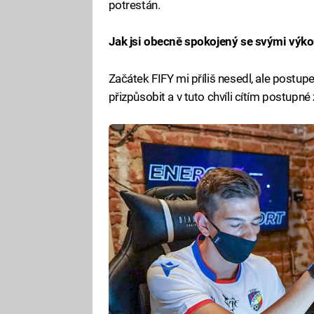
potrestán.
Jak jsi obecně spokojený se svými výko
Začátek FIFY mi příliš nesedl, ale post
přizpůsobit a v tuto chvíli cítím postupné