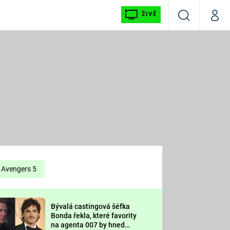
ŽIVĚ
Vyhledávání
Můj p
Prima+
É
CNN Prima NEWS
E
Prima FRESH
ŠÍ
Prima LIVING
E
Prima Ženy
Avengers 5
Prima LAJK
Bývalá castingová šéfka
OOL
Bonda řekla, které favority
Sledujte nás
na agenta 007 by hned