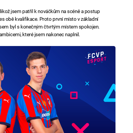
elikož jsem patřil k nováčkům na scéně a postup
s obě kvalifikace. Proto první místo v základní
 jsem byl s konečným čtvrtým místem spokojen.
ambicemi, které jsem nakonec naplnil.