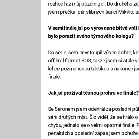
rozhodl až můj pozdní gól. Do druhého záp
jsem přečkal pár slibných šanci Mikiho, ta
V semifinále jsi po vyrovnané bitvě vrá
bylo porazit svého týmového kolegu?
Do série jsem nevstoupil vůbec dobře, kdy
off hrál formát BO3, takže jsem si stále v
lehce pozměněnou taktikou a nakonec jse
finále.
Jak jsi prožíval těsnou prohru ve finále
Se Seronem jsem odehrál za poslední půlr
sérii druhých míst. Šlo vidět, že se hrálo
chybu, jednalo se o velmi opatrné finále. 
penaltách a poslední zápas jsem bohužel