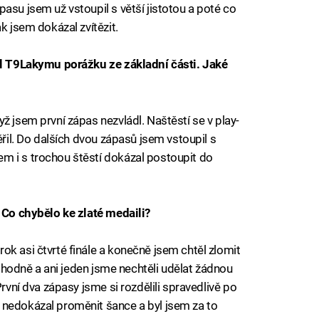
asu jsem už vstoupil s větší jistotou a poté co
k jsem dokázal zvítězit.
til T9Lakymu porážku ze základní části. Jaké
ž jsem první zápas nezvládl. Naštěstí se v play-
ěřil. Do dalších dvou zápasů jsem vstoupil s
m i s trochou štěstí dokázal postoupit do
? Co chybělo ke zlaté medaili?
ok asi čtvrté finále a konečně jsem chtěl zlomit
 o hodně a ani jeden jsme nechtěli udělat žádnou
První dva zápasy jsme si rozdělili spravedlivě po
 nedokázal proměnit šance a byl jsem za to