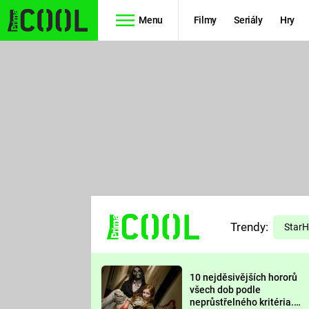
Menu
Filmy
Seriály
Hry
Seriály
Filmy
SIMPSONOVI
STAR WARS
HVĚZDNÁ
AVENGERS
BRÁNA
RYCHLE A
TEORIE
ZBĚSILE 10
Trendy:
VELKÉHO
Star
PREDÁTOR
TŘESKU
10 nejděsivějších hororů
FUTURAMA
všech dob podle
neprůstřelného kritéria.