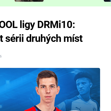
představit
COOL ligy DRMi10:
t sérii druhých míst
26