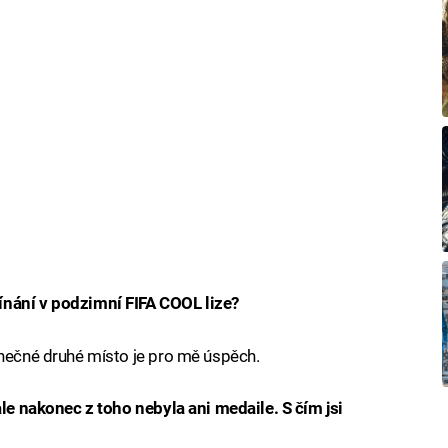
ínání v podzimní FIFA COOL lize?
onečné druhé místo je pro mě úspěch.
ale nakonec z toho nebyla ani medaile. S čím jsi