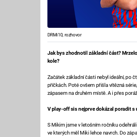
DRMi10, rozhovor
Jak bys zhodnotil základní část? Mrzelo
kole?
Začátek základní části nebyl ideální, po
příčkách. Poté ovšem přišla vítězná série
zápasem na druhém místě. A i přes poráž
V play-off sis nejprve dokázal poradit
S Mikim jsme v letošním ročníku odehráli 
ve kterých měl Miki lehce navrch. Do záp