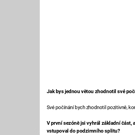
Jak bys jednou větou zhodnotil své poč
Své počínání bych zhodnotil pozitivně, k
V první sezóně jsi vyhrál základní část, 
vstupoval do podzimního splitu?