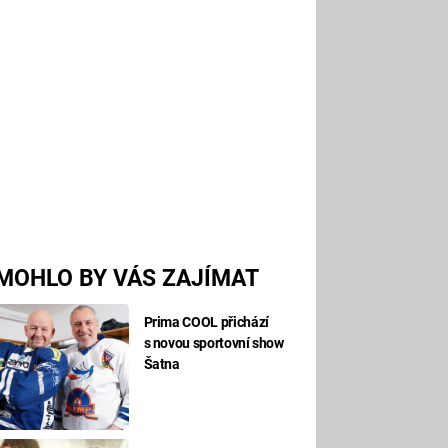
MOHLO BY VÁS ZAJÍMAT
Prima COOL přichází
s novou sportovní show
Šatna