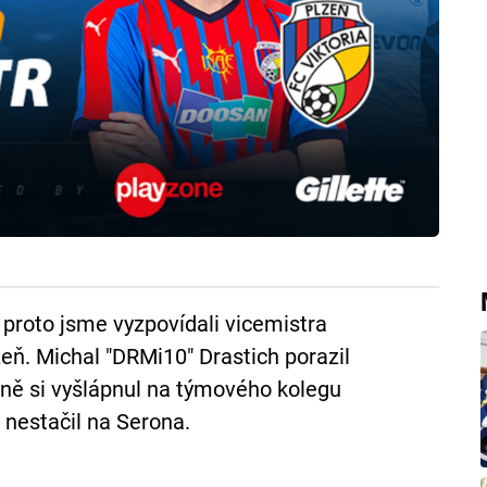
 proto jsme vyzpovídali vicemistra
zeň. Michal "DRMi10" Drastich porazil
dně si vyšlápnul na týmového kolegu
 nestačil na Serona.