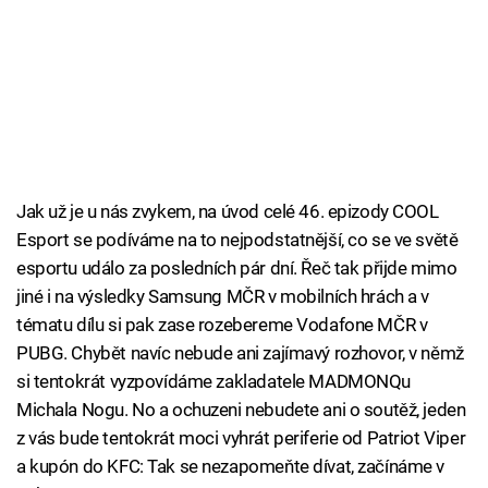
Jak už je u nás zvykem, na úvod celé 46. epizody COOL
Esport se podíváme na to nejpodstatnější, co se ve světě
esportu událo za posledních pár dní. Řeč tak přijde mimo
jiné i na výsledky Samsung MČR v mobilních hrách a v
tématu dílu si pak zase rozebereme Vodafone MČR v
PUBG. Chybět navíc nebude ani zajímavý rozhovor, v němž
si tentokrát vyzpovídáme zakladatele MADMONQu
Michala Nogu. No a ochuzeni nebudete ani o soutěž, jeden
z vás bude tentokrát moci vyhrát periferie od Patriot Viper
a kupón do KFC: Tak se nezapomeňte dívat, začínáme v