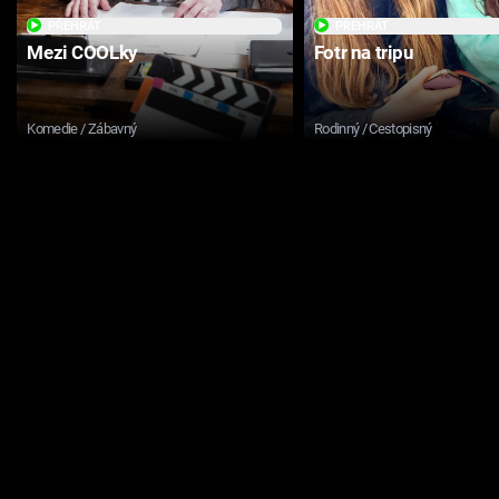
PŘEHRÁT
PŘEHRÁT
Mezi COOLky
Fotr na tripu
Komedie / Zábavný
Rodinný / Cestopisný