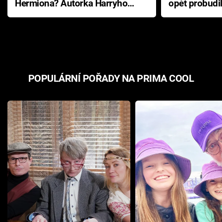
Hermiona? Autorka Harryho
opět probudi
Pottera přišla s ráznou
přichází s n
odpovědí
hororovou n
POPULÁRNÍ POŘADY NA PRIMA COOL