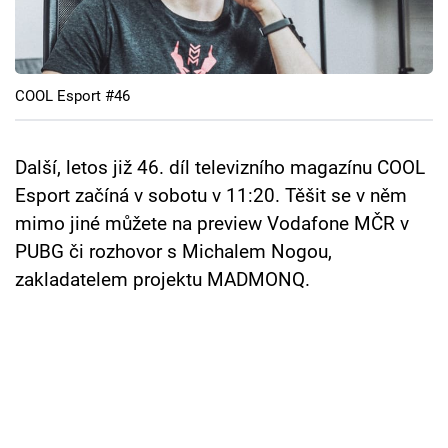
Cool Esport
Pořady
COOL Esport #46
TV Program
Sledujte prima+
Další, letos již 46. díl televizního magazínu COOL
Esport začíná v sobotu v 11:20. Těšit se v něm
mimo jiné můžete na preview Vodafone MČR v
Přihlášení
PUBG či rozhovor s Michalem Nogou,
zakladatelem projektu MADMONQ.
Sledujte nás