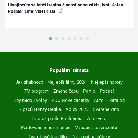
Ukrajincům se lehčí trestná činnost odpouštěla, tvrdí Koten.
Pospíšil chtěl vidět čísla
Populární témata
Jak zhubnout
Nejlepší filmy 2024
Nejlepší horory
TV program
Změna času
Partie
Počasí
Kdy budou volby
ZOO Nové začátky
Auto – katalog
7 pádů Honzy Dědka
Volby 2025
Svařené víno
Tatarák podle Pohlreicha
Aloe vera
Pěstování lichořeřišnice
Výpočet ascendentu
Tvarohové knedlíky
Nejlepší palačinky