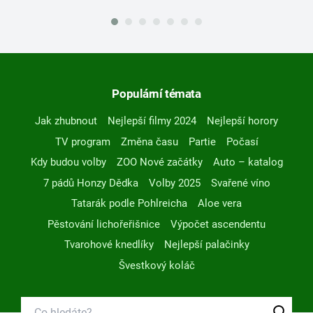
Populární témata
Jak zhubnout
Nejlepší filmy 2024
Nejlepší horory
TV program
Změna času
Partie
Počasí
Kdy budou volby
ZOO Nové začátky
Auto – katalog
7 pádů Honzy Dědka
Volby 2025
Svařené víno
Tatarák podle Pohlreicha
Aloe vera
Pěstování lichořeřišnice
Výpočet ascendentu
Tvarohové knedlíky
Nejlepší palačinky
Švestkový koláč