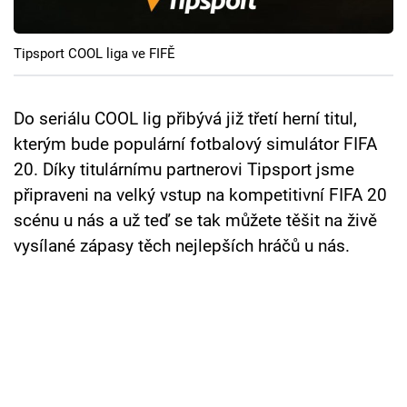
Cool Esport
Tipsport COOL liga ve FIFĚ
Pořady
TV Program
Do seriálu COOL lig přibývá již třetí herní titul,
kterým bude populární fotbalový simulátor FIFA
Sledujte prima+
20. Díky titulárnímu partnerovi Tipsport jsme
připraveni na velký vstup na kompetitivní FIFA 20
Přihlášení
scénu u nás a už teď se tak můžete těšit na živě
vysílané zápasy těch nejlepších hráčů u nás.
Sledujte nás