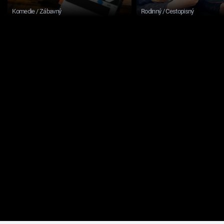
Komedie / Zábavný
Rodinný / Cestopisný