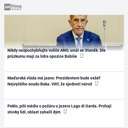
Nikdy nezpochybňujte voliče ANO, smál se Staněk. Dle
průzkumu mají za lídra opozice Babiše
Maďarská vláda má jasno: Prezidentem bude exšéf
Nejvyššího soudu Baka. Věří, že sjednotí národ
Peklo, píší média o požáru u jezera Lago di Garda. Prchají
stovky lidí, oblast zahalil dým