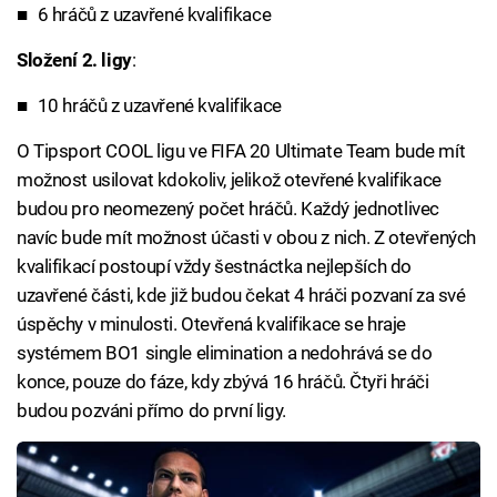
6 hráčů z uzavřené kvalifikace
Složení 2. ligy
:
10 hráčů z uzavřené kvalifikace
O Tipsport COOL ligu ve FIFA 20 Ultimate Team bude mít
možnost usilovat kdokoliv, jelikož otevřené kvalifikace
budou pro neomezený počet hráčů. Každý jednotlivec
navíc bude mít možnost účasti v obou z nich. Z otevřených
kvalifikací postoupí vždy šestnáctka nejlepších do
uzavřené části, kde již budou čekat 4 hráči pozvaní za své
úspěchy v minulosti. Otevřená kvalifikace se hraje
systémem BO1 single elimination a nedohrává se do
konce, pouze do fáze, kdy zbývá 16 hráčů. Čtyři hráči
budou pozváni přímo do první ligy.