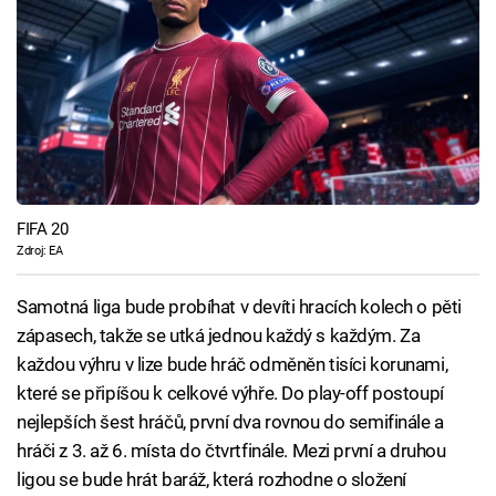
FIFA 20
Zdroj: EA
Samotná liga bude probíhat v devíti hracích kolech o pěti
zápasech, takže se utká jednou každý s každým. Za
každou výhru v lize bude hráč odměněn tisíci korunami,
které se připíšou k celkové výhře. Do play-off postoupí
nejlepších šest hráčů, první dva rovnou do semifinále a
hráči z 3. až 6. místa do čtvrtfinále. Mezi první a druhou
ligou se bude hrát baráž, která rozhodne o složení