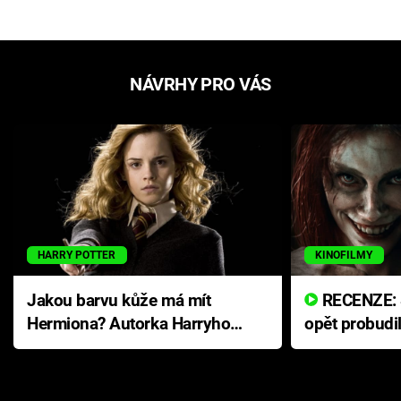
NÁVRHY PRO VÁS
HARRY POTTER
KINOFILMY
Jakou barvu kůže má mít
RECENZE: Smrtelné zlo se
Hermiona? Autorka Harryho
opět probudi
Pottera přišla s ráznou
přichází s n
odpovědí
hororovou n