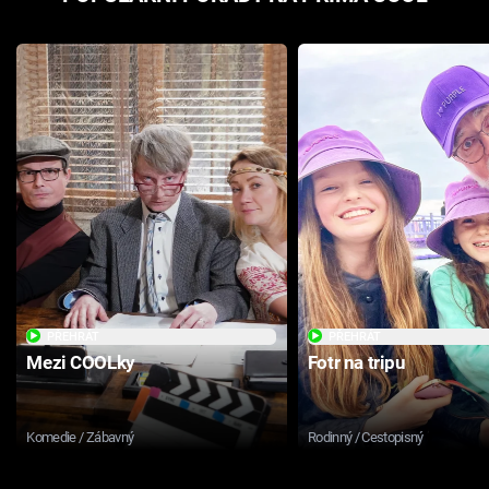
PŘEHRÁT
PŘEHRÁT
Mezi COOLky
Fotr na tripu
Komedie / Zábavný
Rodinný / Cestopisný