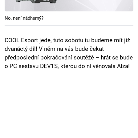
Cool Esport
No, není nádherný?
Pořady
TV Program
COOL Esport jede, tuto sobotu tu budeme mít již
dvanáctý díl! V něm na vás bude čekat
Sledujte prima+
předposlední pokračování soutěžě – hrát se bude
o PC sestavu DEV1S, kterou do ní věnovala Alza!
Přihlášení
Sledujte nás