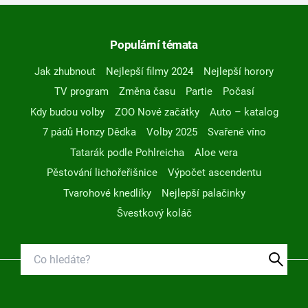
Populární témata
Jak zhubnout
Nejlepší filmy 2024
Nejlepší horory
TV program
Změna času
Partie
Počasí
Kdy budou volby
ZOO Nové začátky
Auto – katalog
7 pádů Honzy Dědka
Volby 2025
Svařené víno
Tatarák podle Pohlreicha
Aloe vera
Pěstování lichořeřišnice
Výpočet ascendentu
Tvarohové knedlíky
Nejlepší palačinky
Švestkový koláč