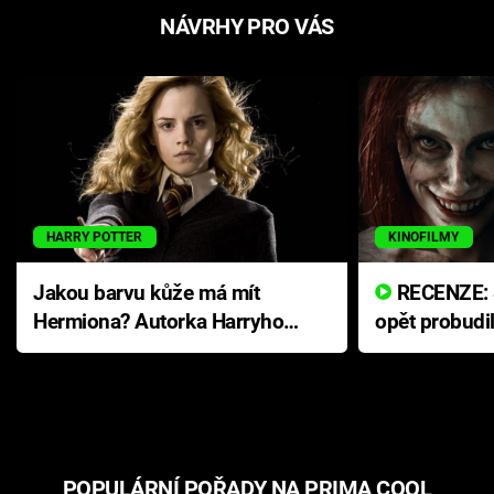
NÁVRHY PRO VÁS
HARRY POTTER
KINOFILMY
Jakou barvu kůže má mít
RECENZE: Smrtelné zlo se
Hermiona? Autorka Harryho
opět probudi
Pottera přišla s ráznou
přichází s n
odpovědí
hororovou n
POPULÁRNÍ POŘADY NA PRIMA COOL