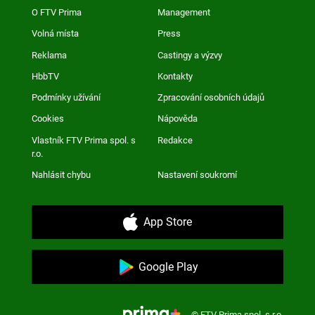
O FTV Prima
Management
Volná místa
Press
Reklama
Castingy a výzvy
HbbTV
Kontakty
Podmínky užívání
Zpracování osobních údajů
Cookies
Nápověda
Vlastník FTV Prima spol. s
Redakce
r.o.
Nahlásit chybu
Nastavení soukromí
App Store
Google Play
© FTV Prima spol. s r.o.