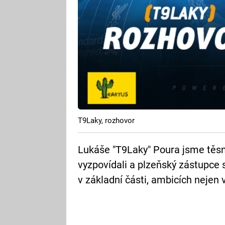
T9Laky, rozhovor
Lukáše "T9Laky" Poura jsme těsně
vyzpovídali a plzeňský zástupce 
v základní části, ambicích nejen 