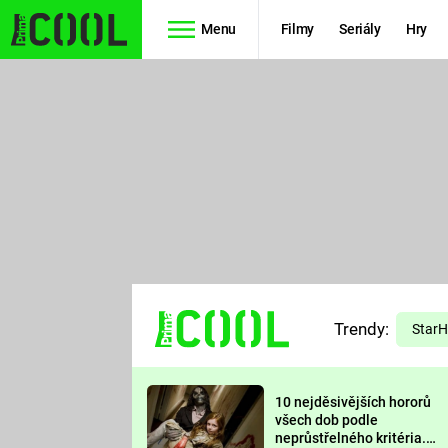
Menu
Filmy
Seriály
Hry
Seriály
Filmy
SIMPSONOVI
STAR WARS
HVĚZDNÁ
AVENGERS
BRÁNA
RYCHLE A
TEORIE
ZBĚSILE 10
Trendy:
VELKÉHO
Star
PREDÁTOR
TŘESKU
10 nejděsivějších hororů
FUTURAMA
všech dob podle
neprůstřelného kritéria.