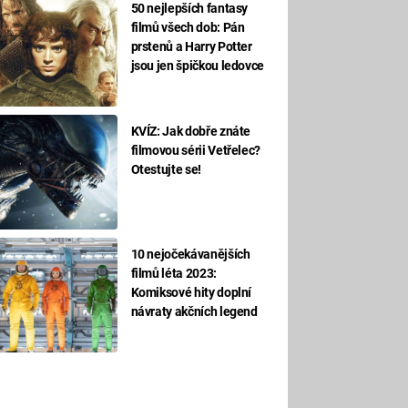
50 nejlepších fantasy
filmů všech dob: Pán
prstenů a Harry Potter
jsou jen špičkou ledovce
KVÍZ: Jak dobře znáte
filmovou sérii Vetřelec?
Otestujte se!
10 nejočekávanějších
filmů léta 2023:
Komiksové hity doplní
návraty akčních legend