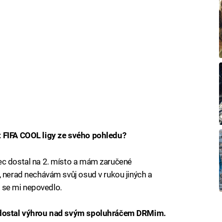
t FIFA COOL ligy ze svého pohledu?
ec dostal na 2. místo a mám zaručené
, nerad nechávám svůj osud v rukou jiných a
to se mi nepovedlo.
o dostal výhrou nad svým spoluhráčem DRMim.