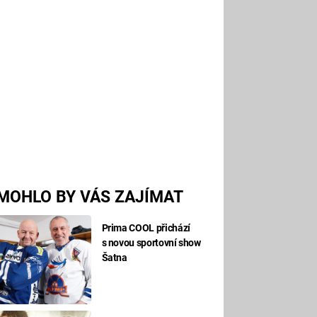
MOHLO BY VÁS ZAJÍMAT
Prima COOL přichází
s novou sportovní show
Šatna