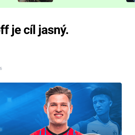
představit
 je cíl jasný.
26