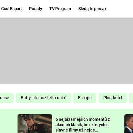
Cool Esport
Pořady
TV Program
Sledujte prima+
Hry
Zábava
MAFIA
ZÁBAVN
GALERI
GTA 6
NEJLEP
KINGDOM
KOMEDI
COME:
DELIVERANCE
CHUCK
House
Buffy, přemožitelka upírů
Escape
Plnej kotel
NORRIS
ESPORT
6 nejbizarnějších momentů z
DEADP
akčních klasik, bez kterých si
slavné filmy už nejde