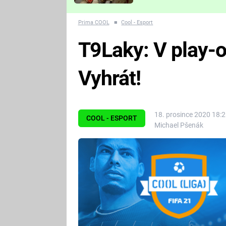
Které děsivé pecky vám
nejvíc zvednou tep?
Prima COOL
■
Cool - Esport
T9Laky: V play-off
Vyhrát!
18. prosince 2020 18:
COOL - ESPORT
Michael Pšenák