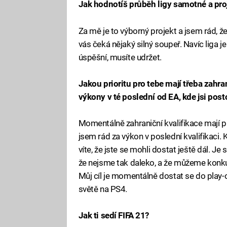
Jak hodnotíš průběh ligy samotné a proj
Za mě je to výborný projekt a jsem rád, že
vás čeká nějaký silný soupeř. Navíc liga j
úspěšní, musíte udržet.
Jakou prioritu pro tebe mají třeba zahran
výkony v té poslední od EA, kde jsi post
Momentálně zahraniční kvalifikace mají pro
jsem rád za výkon v poslední kvalifikaci. 
víte, že jste se mohli dostat ještě dál. Je
že nejsme tak daleko, a že můžeme konkur
Můj cíl je momentálně dostat se do play-
světě na PS4.
Jak ti sedí FIFA 21?