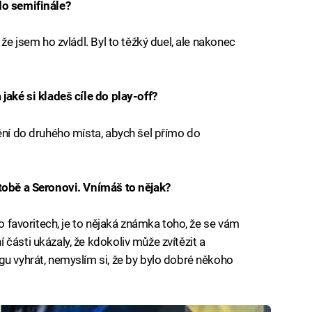
do semifinále?
 že jsem ho zvládl. Byl to těžký duel, ale nakonec
jaké si kladeš cíle do play-off?
tění do druhého místa, abych šel přímo do
 tobě a Seronovi. Vnímáš to nějak?
 o favoritech, je to nějaká známka toho, že se vám
části ukázaly, že kdokoliv může zvítězit a
gu vyhrát, nemyslím si, že by bylo dobré někoho