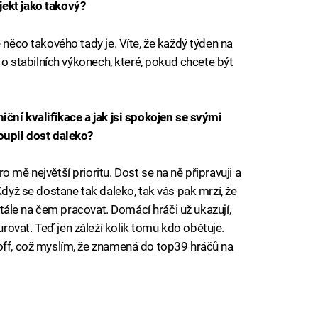
ekt jako takový?
 něco takového tady je. Víte, že každý týden na
e o stabilních výkonech, které, pokud chcete být
iční kvalifikace a jak jsi spokojen se svými
oupil dost daleko?
 mě největší prioritu. Dost se na ně připravuji a
Když se dostane tak daleko, tak vás pak mrzí, že
 stále na čem pracovat. Domácí hráči už ukazují,
ovat. Teď jen záleží kolik tomu kdo obětuje.
off, což myslím, že znamená do top39 hráčů na