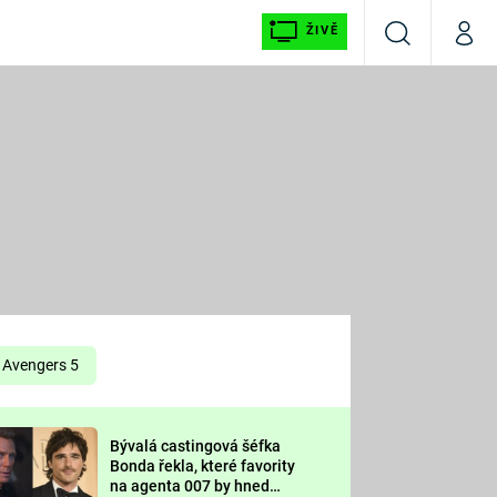
ŽIVĚ
Vyhledávání
Můj p
Prima+
É
CNN Prima NEWS
E
Prima FRESH
ŠÍ
Prima LIVING
E
Prima Ženy
Avengers 5
Prima LAJK
Bývalá castingová šéfka
OOL
Bonda řekla, které favority
Sledujte nás
na agenta 007 by hned