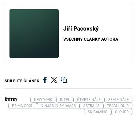
Jiří Pacovský
VŠECHNY ČLÁNKY AUTORA
SDÍLEJTE ČLÁNEK
ŠTÍTKY
NEW YORK
INTEL
ČTVRTFINÁLE
SEMIFINÁLE
PRIMA COOL
NINJAS IN PYJAMAS
ASTRALIS
TEAM LIQUID
SK GAMING
CLOUD9