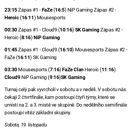
23:15
Zápas #1 -
FaZe
(
16
:
5
) NiP Gaming Zápas #2 -
Heroic
(
16
:
11
) Mousesports
00:30
Zápas #1 - Cloud9 (
10
:
16
)
SK Gaming
Zápas #2 -
Heroic (
8
:
16
)
NiP Gaming
01:45
Zápas #1 - Cloud9 (
16
:
10
) Mousesports Zápas #2 -
FaZe (
16
:
11
) SK Gaming
03:30
Mousesports (
7
:
16
)
FaZe Clan
Heroic (
11
:
16
)
Cloud9
NiP Gaming (
9
:
16
)
SK Gaming
Turnaj celý pak vyvrcholí v sobotu a v neděli. V sobotu nás
čekají 2 čtvrtfinále, kam postoupí čtyři týmy, které se
umístí na 2. a 3. místě ve skupině. Do nedělního semifinále
postoupí vítěz základní skupiny.
Sobota, 19. listopadu