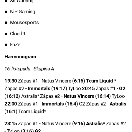
SK Gaming
NiP Gaming
Mousesports
Cloud9
FaZe
Harmonogram
16. listopadu - Skupina A
19:30
Zápas #1 - Natus Vincere (
6
:
16
)
Team Liquid *
Zápas #2 -
Immortals
(
19
:
17
) TyLoo
20:45
Zápas #1 -
G2
(
16
:
12
) Astralis* Zápas #2 -
Natus Vincere
(
16
:
14
) TyLoo
22:00
Zápas #1 -
Immortals
(
16
:
4
) G2 Zápas #2 -
Astralis
(
16
:
1
) Team Liquid*
23:15
Zápas #1 - Natus Vincere (
9
:
16
)
Astralis*
Zápas #2
- TyLoo (
3
:
16
)
G2