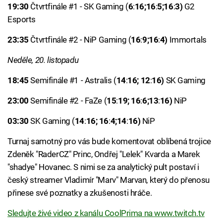
19:30
Čtvrtfinále #1 - SK Gaming (
6
:
16
;
16
:
5
;
16
:
3
)
G2
Esports
23:35
Čtvrtfinále #2 - NiP Gaming (
16
:
9
;
16
:
4
)
Immortals
Neděle, 20. listopadu
18:45
Semifinále #1 - Astralis (
14
:
16
;
12
:
16
)
SK Gaming
23:00
Semifinále #2 - FaZe (
15
:
19
;
16
:
6
;
13
:
16
)
NiP
03:30
SK Gaming (
14
:
16
;
16
:
4
;
14
:
16
)
NiP
Turnaj samotný pro vás bude komentovat oblíbená trojice
Zdeněk "RaderCZ" Princ, Ondřej "Lelek" Kvarda a Marek
"shadye" Hovanec. S nimi se za analytický pult postaví i
český streamer Vladimír "Marv" Marvan, který do přenosu
přinese své poznatky a zkušenosti hráče.
Sledujte živé video z kanálu CoolPrima na www.twitch.tv