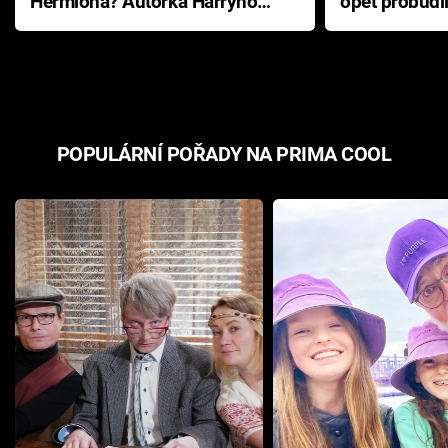
Hermiona? Autorka Harryho
opět probudi
Pottera přišla s ráznou
přichází s n
odpovědí
hororovou n
POPULÁRNÍ POŘADY NA PRIMA COOL