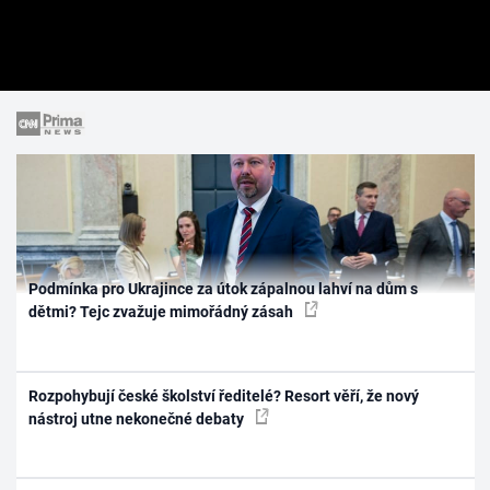
Podmínka pro Ukrajince za útok zápalnou lahví na dům s
dětmi? Tejc zvažuje mimořádný zásah
Rozpohybují české školství ředitelé? Resort věří, že nový
nástroj utne nekonečné debaty