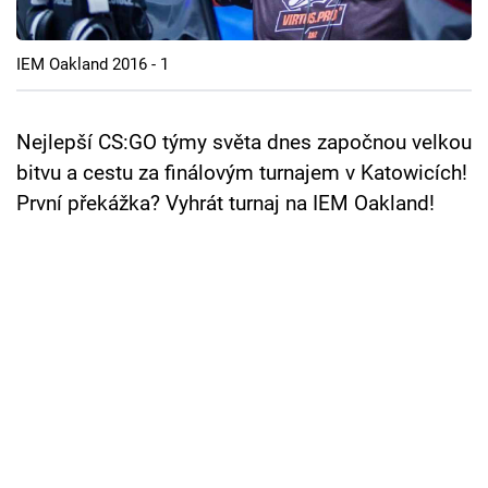
Cool Esport
IEM Oakland 2016 - 1
Pořady
TV Program
Nejlepší CS:GO týmy světa dnes započnou velkou
bitvu a cestu za finálovým turnajem v Katowicích!
Sledujte prima+
První překážka? Vyhrát turnaj na IEM Oakland!
Přihlášení
Sledujte nás