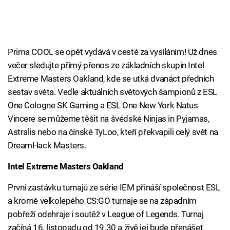
Prima COOL se opět vydává v cestě za vysíláním! Už dnes
večer sledujte přímý přenos ze základních skupin Intel
Extreme Masters Oakland, kde se utká dvanáct předních
sestav světa. Vedle aktuálních světových šampionů z ESL
One Cologne SK Gaming a ESL One New York Natus
Vincere se můžeme těšit na švédské Ninjas in Pyjamas,
Astralis nebo na čínské TyLoo, kteří překvapili celý svět na
DreamHack Masters.
Intel Extreme Masters Oakland
První zastávku turnajů ze série IEM přináší společnost ESL
a kromě velkolepého CS:GO turnaje se na západním
pobřeží odehraje i soutěž v League of Legends. Turnaj
začíná 16. listopadu od 19.30 a živě jej bude přenášet