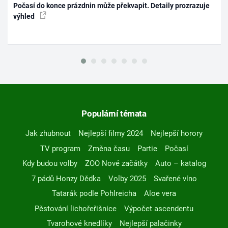
Počasí do konce prázdnin může překvapit. Detaily prozrazuje
výhled
Populární témata
Jak zhubnout
Nejlepší filmy 2024
Nejlepší horory
TV program
Změna času
Partie
Počasí
Kdy budou volby
ZOO Nové začátky
Auto – katalog
7 pádů Honzy Dědka
Volby 2025
Svařené víno
Tatarák podle Pohlreicha
Aloe vera
Pěstování lichořeřišnice
Výpočet ascendentu
Tvarohové knedlíky
Nejlepší palačinky