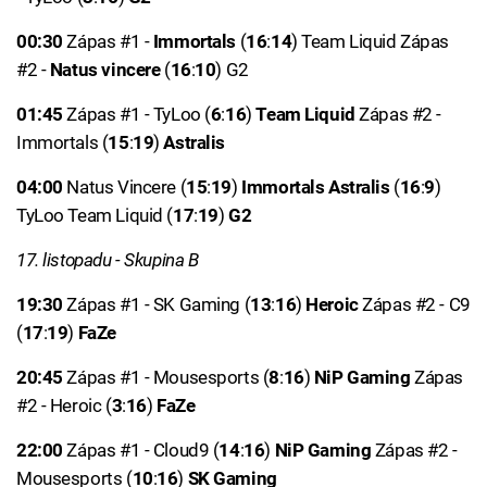
00:30
Zápas #1 -
Immortals
(
16
:
14
) Team Liquid Zápas
#2 -
Natus vincere
(
16
:
10
) G2
01:45
Zápas #1 - TyLoo (
6
:
16
)
Team Liquid
Zápas #2 -
Immortals (
15
:
19
)
Astralis
04:00
Natus Vincere (
15
:
19
)
Immortals
Astralis
(
16
:
9
)
TyLoo Team Liquid (
17
:
19
)
G2
17. listopadu - Skupina B
19:30
Zápas #1 - SK Gaming (
13
:
16
)
Heroic
Zápas #2 - C9
(
17
:
19
)
FaZe
20:45
Zápas #1 - Mousesports (
8
:
16
)
NiP Gaming
Zápas
#2 - Heroic (
3
:
16
)
FaZe
22:00
Zápas #1 - Cloud9 (
14
:
16
)
NiP Gaming
Zápas #2 -
Mousesports (
10
:
16
)
SK Gaming