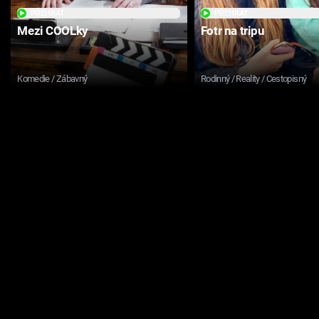
PŘEHRÁT
PŘEHRÁT
Mezi COOLky
Fotr na tripu
Komedie / Zábavný
Rodinný / Reality / Cestopisný