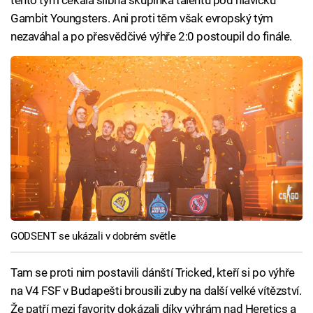
tento tým čekala slibná skupinka talentů pod hlavičku
Gambit Youngsters. Ani proti těm však evropský tým
nezaváhal a po přesvědčivé výhře 2:0 postoupil do finále.
GODSENT se ukázali v dobrém světle
Tam se proti nim postavili dánští Tricked, kteří si po výhře
na V4 FSF v Budapešti brousili zuby na další velké vítězství.
Že patří mezi favority dokázali díky výhrám nad Heretics a