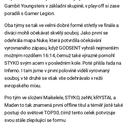
Gambit Youngsters v základní skupině, v play-off si zase
poradili s Gamer Legion.
Oba týmy se tak ve velmi dobré formě střetly ve finále a
diváci mohli očekávat skvělý souboj. Jako první se
odehrála mapa Nuke, která potvrdila očekávání
vyrovnaného zápasu, když GODSENT vyhráli nejmenším
možným rozdílem 16:14, čemuž také výrazně pomohl
STYKO svým acem v posledním kole. Poté přišla řada na
Inferno. I tam jsme v první polovině viděli vyrovnaný
souboj, v té druhé se však vše odehrávalo v režii
evropského mixu.
Pro tým ve složení Maikelele, STYKO, zehN, kRYSTAL a
Maden to tak znamená první offline titul a téměř jistě také
postup do světové TOP30, čímž tento celek potvrzuje
svou stále zlepšující se formu