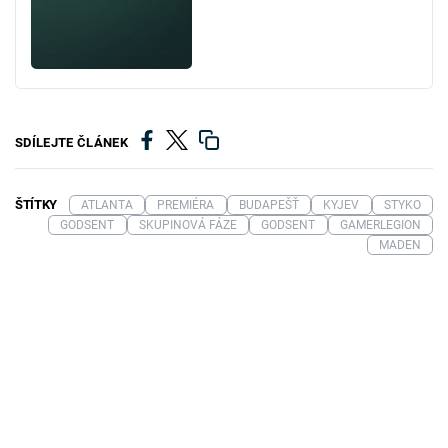
SDÍLEJTE ČLÁNEK
ŠTÍTKY
ATLANTA
PREMIÉRA
BUDAPEŠŤ
KYJEV
STYKO
GODSENT
SKUPINOVÁ FÁZE
GODSENT
GAMERLEGION
MADEN