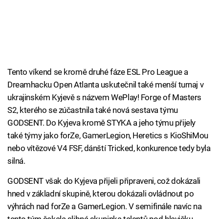
Tento víkend se kromě druhé fáze ESL Pro League a
Dreamhacku Open Atlanta uskutečnil také menší turnaj v
ukrajinském Kyjevě s názvem WePlay! Forge of Masters
S2, kterého se zúčastnila také nová sestava týmu
GODSENT. Do Kyjeva kromě STYKA a jeho týmu přijely
také týmy jako forZe, GamerLegion, Heretics s KioShiMou
nebo vítězové V4 FSF, dánští Tricked, konkurence tedy byla
silná.
GODSENT však do Kyjeva přijeli připraveni, což dokázali
hned v základní skupině, kterou dokázali ovládnout po
výhrách nad forZe a GamerLegion. V semifinále navíc na