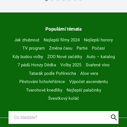
Populární témata
Jak zhubnout
Nejlepší filmy 2024
Nejlepší horory
TV program
Změna času
Partie
Počasí
Kdy budou volby
ZOO Nové začátky
Auto – katalog
7 pádů Honzy Dědka
Volby 2025
Svařené víno
Tatarák podle Pohlreicha
Aloe vera
Pěstování lichořeřišnice
Výpočet ascendentu
Tvarohové knedlíky
Nejlepší palačinky
Švestkový koláč