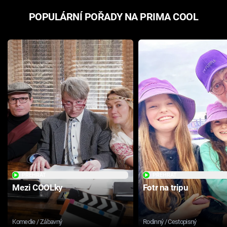
POPULÁRNÍ POŘADY NA PRIMA COOL
PŘEHRÁT
PŘEHRÁT
Mezi COOLky
Fotr na tripu
Komedie / Zábavný
Rodinný / Cestopisný