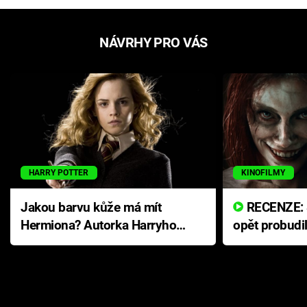
NÁVRHY PRO VÁS
HARRY POTTER
KINOFILMY
Jakou barvu kůže má mít
RECENZE: Smrtelné zlo se
Hermiona? Autorka Harryho
opět probudi
Pottera přišla s ráznou
přichází s n
odpovědí
hororovou n