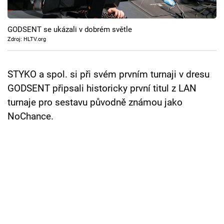
Cool Esport
GODSENT se ukázali v dobrém světle
Pořady
Zdroj: HLTV.org
TV Program
STYKO a spol. si při svém prvním turnaji v dresu
Sledujte prima+
GODSENT připsali historicky první titul z LAN
turnaje pro sestavu původně známou jako
Přihlášení
NoChance.
Sledujte nás