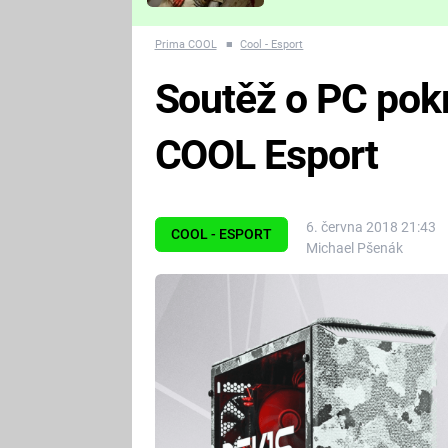
Které děsivé pecky vám
nejvíc zvednou tep?
Prima COOL
■
Cool - Esport
Soutěž o PC pokra
COOL Esport
6. června 2018 21:43
COOL - ESPORT
Michael Pšenák