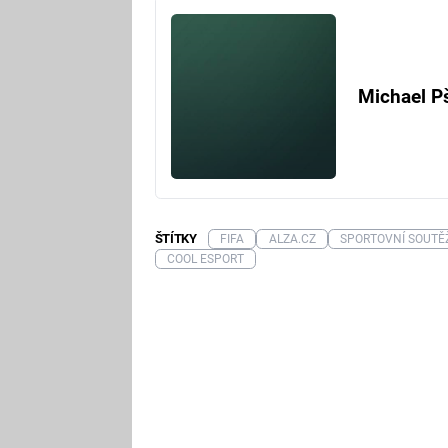
Michael P
ŠTÍTKY
FIFA
ALZA.CZ
SPORTOVNÍ SOUTĚ
COOL ESPORT