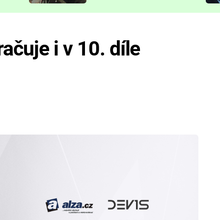
představit
čuje i v 10. díle