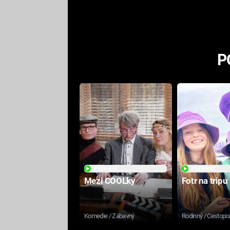
odpovědí
P
PŘEHRÁT
PŘEHRÁT
Mezi COOLky
Fotr na tripu
Komedie / Zábavný
Rodinný / Cestopi