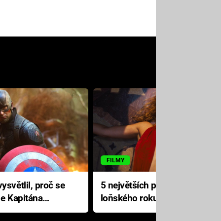
FILMY
ysvětlil, proč se
5 největších propadáků
le Kapitána
loňského roku: Disney na
jediné katastrofě prodělal 200