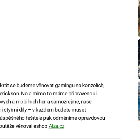
tokrát se budeme věnovat gamingu na konzolích,
merickson. No a mimo to máme připravenou i
vých a mobilních her a samozřejmě, naše
ími čtyřmi díly – v každém budete muset
 úspěšného řešitele pak odměníme opravdovou
soutěže věnoval eshop
Alza.cz
.