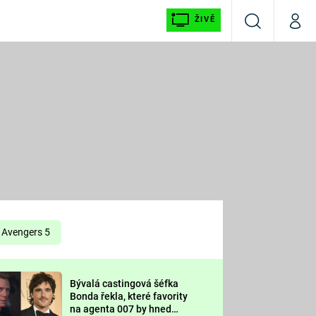
ŽIVĚ
Vyhledávání
Můj p
Prima+
É
CNN Prima NEWS
E
Prima FRESH
ŠÍ
Prima LIVING
E
Prima Ženy
Avengers 5
Prima LAJK
Bývalá castingová šéfka
OOL
Bonda řekla, které favority
Sledujte nás
na agenta 007 by hned