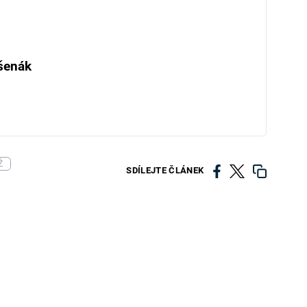
šenák
Ž
SDÍLEJTE ČLÁNEK