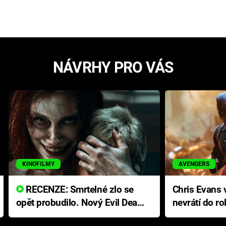
NÁVRHY PRO VÁS
KINOFILMY
AVENGERS
RECENZE: Smrtelné zlo se
Chris Evans v
opět probudilo. Nový Evil Dead
nevrátí do ro
přichází s neodolatelnou
Ameriky