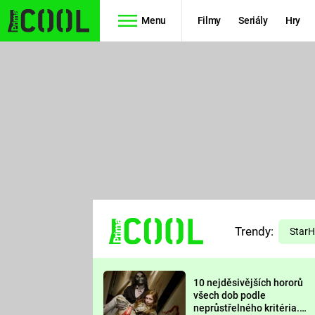
Menu
Filmy
Seriály
Hry
Seriály
Filmy
SIMPSONOVI
STAR WARS
HVĚZDNÁ
AVENGERS
BRÁNA
RYCHLE A
TEORIE
ZBĚSILE 10
Trendy:
VELKÉHO
Star
PREDÁTOR
TŘESKU
10 nejděsivějších hororů
FUTURAMA
všech dob podle
neprůstřelného kritéria.