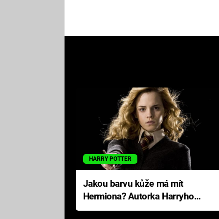
HARRY POTTER
Jakou barvu kůže má mít
Hermiona? Autorka Harryho
Pottera přišla s ráznou