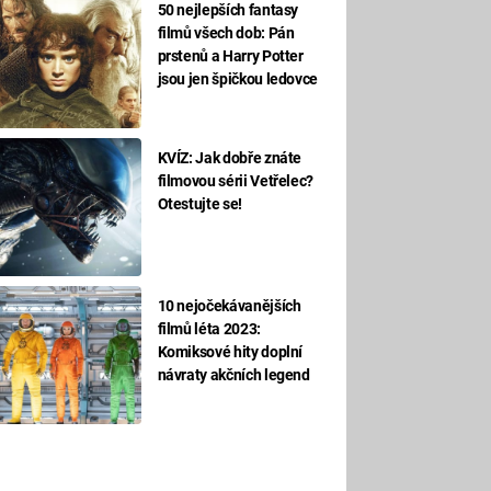
50 nejlepších fantasy
filmů všech dob: Pán
prstenů a Harry Potter
jsou jen špičkou ledovce
KVÍZ: Jak dobře znáte
filmovou sérii Vetřelec?
Otestujte se!
10 nejočekávanějších
filmů léta 2023:
Komiksové hity doplní
návraty akčních legend