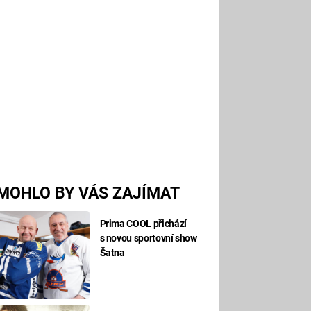
MOHLO BY VÁS ZAJÍMAT
Prima COOL přichází
s novou sportovní show
Šatna