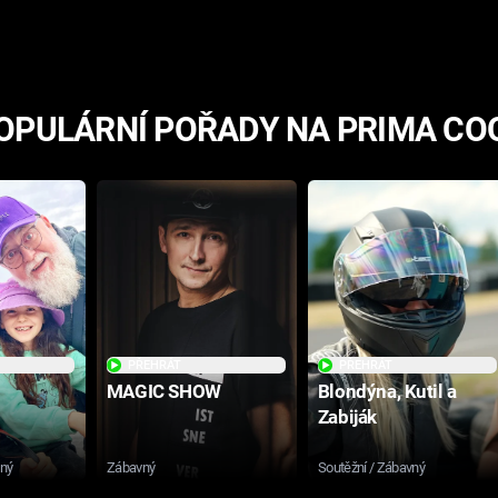
hororovou nabídkou
OPULÁRNÍ POŘADY NA PRIMA CO
PŘEHRÁT
PŘEHRÁT
MAGIC SHOW
Blondýna, Kutil a
Zabiják
sný
Zábavný
Soutěžní / Zábavný