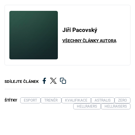
Jiří Pacovský
VŠECHNY ČLÁNKY AUTORA
SDÍLEJTE ČLÁNEK
ŠTÍTKY
ESPORT
TRENÉR
KVALIFIKACE
ASTRALIS
ZERO
HELLRAIERS
HELLRAISERS