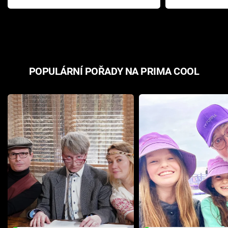
Pottera přišla s ráznou
přichází s n
odpovědí
hororovou n
POPULÁRNÍ POŘADY NA PRIMA COOL