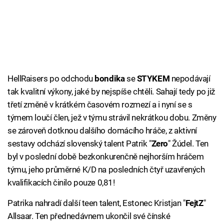
HellRaisers po odchodu
bondika
se
STYKEM
nepodávají
tak kvalitní výkony, jaké by nejspíše chtěli. Sahají tedy po již
třetí změně v krátkém časovém rozmezí a i nyní se s
týmem loučí člen, jež v týmu strávil nekrátkou dobu. Změny
se zároveň dotknou dalšího domácího hráče, z aktivní
sestavy odchází slovenský talent Patrik "
Zero
" Žúdel. Ten
byl v poslední době bezkonkurenčně nejhorším hráčem
týmu, jeho průměrné K/D na posledních čtyř uzavřených
kvalifikacích činilo pouze 0,81!
Patrika nahradí další teen talent, Estonec Kristjan "
FejtZ
"
Allsaar. Ten přednedávnem ukončil své čínské