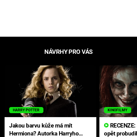
NÁVRHY PRO VÁS
HARRY POTTER
KINOFILMY
Jakou barvu kůže má mít
RECENZE: Smrtelné zlo se
Hermiona? Autorka Harryho
opět probudi