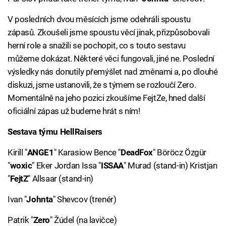
V posledních dvou měsících jsme odehráli spoustu
zápasů. Zkoušeli jsme spoustu věcí jinak, přizpůsobovali
herní role a snažili se pochopit, co s touto sestavu
můžeme dokázat. Některé věci fungovali, jiné ne. Poslední
výsledky nás donutily přemýšlet nad změnami a, po dlouhé
diskuzi, jsme ustanovili, že s týmem se rozloučí Zero.
Momentálně na jeho pozici zkoušíme FejtZe, hned další
oficiální zápas už budeme hrát s ním!
Sestava týmu HellRaisers
Kirill "
ANGE1
" Karasiow Bence "
DeadFox
" Böröcz Özgür
"
woxic
" Eker Jordan Issa "
ISSAA
" Murad (stand-in) Kristjan
"
FejtZ
" Allsaar (stand-in)
Ivan "
Johnta
" Shevcov (trenér)
Patrik "
Zero
" Žúdel (na lavičce)