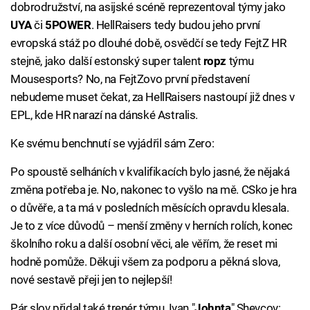
dobrodružství, na asijské scéně reprezentoval týmy jako
UYA
či
5POWER
. HellRaisers tedy budou jeho první
evropská stáž po dlouhé době, osvědčí se tedy FejtZ HR
stejně, jako další estonský super talent
ropz
týmu
Mousesports? No, na FejtZovo první představení
nebudeme muset čekat, za HellRaisers nastoupí již dnes v
EPL, kde HR narazí na dánské Astralis.
Ke svému benchnutí se vyjádřil sám Zero:
Po spoustě selháních v kvalifikacích bylo jasné, že nějaká
změna potřeba je. No, nakonec to vyšlo na mě. CSko je hra
o důvěře, a ta má v posledních měsících opravdu klesala.
Je to z více důvodů – menší změny v herních rolích, konec
školního roku a další osobní věci, ale věřím, že reset mi
hodně pomůže. Děkuji všem za podporu a pěkná slova,
nové sestavě přeji jen to nejlepší!
Pár slov přidal také trenér týmu, Ivan "
Johnta
" Shevcov: