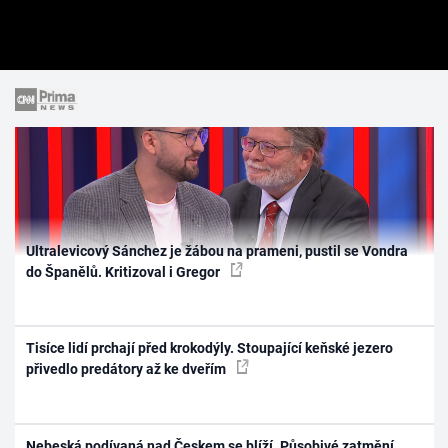
Ultralevicový Sánchez je žábou na prameni, pustil se Vondra
do Španělů. Kritizoval i Gregor
Tisíce lidí prchají před krokodýly. Stoupající keňské jezero
přivedlo predátory až ke dveřím
Nebeská podívaná nad Českem se blíží. Působivé zatmění