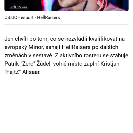
Cool Esport
CS:GO - esport - HellRaisers
Pořady
TV Program
Jen chvíli po tom, co se nezvládli kvalifikovat na
evropský Minor, sahají HellRaisers po dalších
Sledujte prima+
změnách v sestavě. Z aktivního rosteru se stahuje
Patrik "Zero" Žúdel, volné místo zaplní Kristjan
Přihlášení
"FejtZ" Allsaar.
Sledujte nás