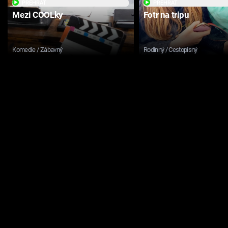
PŘEHRÁT
PŘEHRÁT
Mezi COOLky
Fotr na tripu
Komedie / Zábavný
Rodinný / Cestopisný