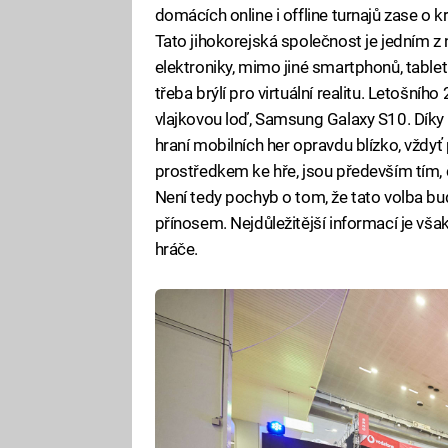
domácích online i offline turnajů zase o 
Tato jihokorejská společnost je jedním z
elektroniky, mimo jiné smartphonů, tabletů,
třeba brýlí pro virtuální realitu. Letošní
vlajkovou loď, Samsung Galaxy S10. Dí
hraní mobilních her opravdu blízko, vždyť
prostředkem ke hře, jsou především tím,
Není tedy pochyb o tom, že tato volba 
přínosem. Nejdůležitější informací je vša
hráče.