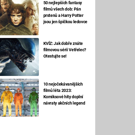
50 nejlepších fantasy
filmů všech dob: Pán
prstenů a Harry Potter
jsou jen špičkou ledovce
KVÍZ: Jak dobře znáte
filmovou sérii Vetřelec?
Otestujte se!
10 nejočekávanějších
filmů léta 2023:
Komiksové hity doplní
návraty akčních legend