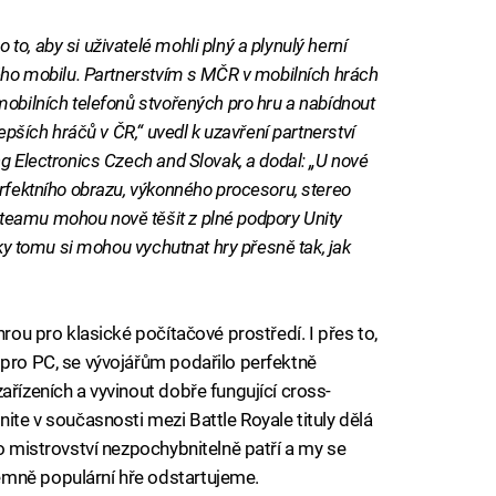
o, aby si uživatelé mohli plný a plynulý herní
vého mobilu. Partnerstvím s MČR v mobilních hrách
mobilních telefonů stvořených pro hru a nabídnout
lepších hráčů v ČR,“ uvedl k uzavření partnerství
g Electronics Czech and Slovak, a dodal: „U nové
erfektního obrazu, výkonného procesoru, stereo
teamu mohou nově těšit z plné podpory Unity
íky tomu si mohou vychutnat hry přesně tak, jak
hrou pro klasické počítačové prostředí. I přes to,
 pro PC, se vývojářům podařilo perfektně
ařízeních a vyvinout dobře fungující cross-
nite v současnosti mezi Battle Royale tituly dělá
ho mistrovství nezpochybnitelně patří a my se
émně populární hře odstartujeme.