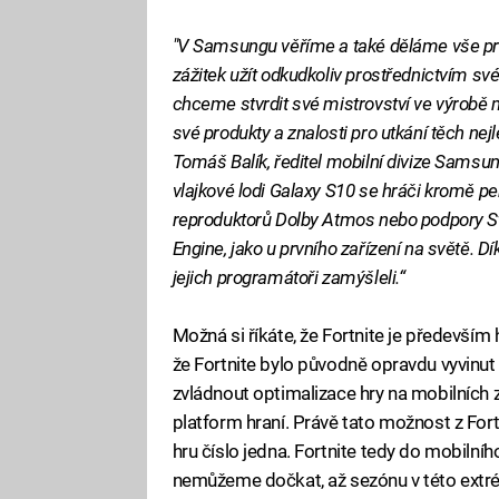
"V Samsungu věříme a také děláme vše pro t
zážitek užít odkudkoliv prostřednictvím s
chceme stvrdit své mistrovství ve výrobě 
své produkty a znalosti pro utkání těch nej
Tomáš Balík, ředitel mobilní divize Samsun
vlajkové lodi Galaxy S10 se hráči kromě p
reproduktorů Dolby Atmos nebo podpory S
Engine, jako u prvního zařízení na světě. D
jejich programátoři zamýšleli.“
Možná si říkáte, že Fortnite je především 
že Fortnite bylo původně opravdu vyvinut
zvládnout optimalizace hry na mobilních z
platform hraní. Právě tato možnost z Fort
hru číslo jedna. Fortnite tedy do mobilní
nemůžeme dočkat, až sezónu v této extr