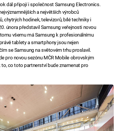
krok dál připojí i společnost Samsung Electronics.
 nejvýznamnějších a největších výrobců
 chytrých hodinek, televizorů, bílé techniky i
ho 20. února představil Samsung veřejnosti novou
ky tomu všemu má Samsung k profesionálnímu
 právě tablety a smartphony jsou nejen
 čím se Samsung na světovém trhu proslavil.
bude pro novou sezónu MČR Mobile obrovským
k to, co toto partnerství bude znamenat pro