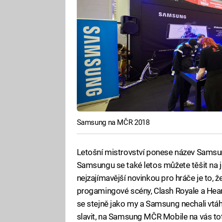
Samsung na MČR 2018
Letošní mistrovství ponese název Samsun
Samsungu se také letos můžete těšit na j
nejzajímavější novinkou pro hráče je to, ž
progamingové scény, Clash Royale a Hearth
se stejně jako my a Samsung nechali vtáh
slavit, na Samsung MČR Mobile na vás toti