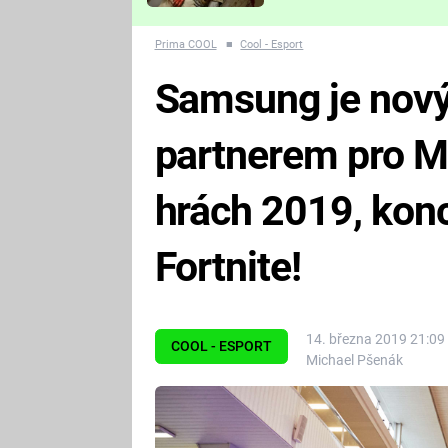
Které děsivé pecky vám
nejvíc zvednou tep?
Prima COOL
■
Cool - Esport
Samsung je nov
partnerem pro M
hrách 2019, konc
Fortnite!
14. března 2019 21:09
COOL - ESPORT
Michael Pšenák