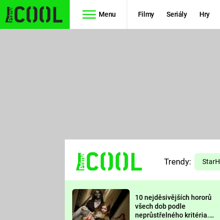
Menu
Filmy
Seriály
Hry
Seriály
Filmy
SIMPSONOVI
STAR WARS
HVĚZDNÁ
AVENGERS
BRÁNA
RYCHLE A
TEORIE
ZBĚSILE 10
Trendy:
VELKÉHO
Star
PREDÁTOR
TŘESKU
10 nejděsivějších hororů
FUTURAMA
všech dob podle
neprůstřelného kritéria.