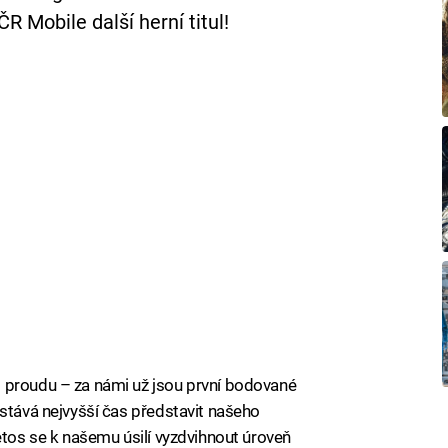
 Mobile další herní titul!
 proudu – za námi už jsou první bodované
astává nejvyšší čas představit našeho
etos se k našemu úsilí vyzdvihnout úroveň