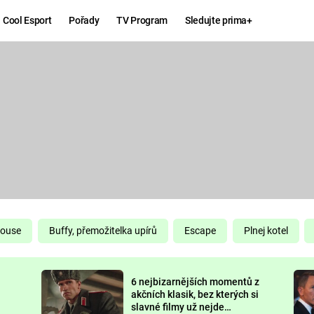
Cool Esport
Pořady
TV Program
Sledujte prima+
Hry
Zábava
MAFIA
ZÁBAVN
GALERI
GTA 6
NEJLEP
KINGDOM
KOMEDI
COME:
DELIVERANCE
CHUCK
House
Buffy, přemožitelka upírů
Escape
Plnej kotel
NORRIS
ESPORT
6 nejbizarnějších momentů z
DEADP
akčních klasik, bez kterých si
slavné filmy už nejde