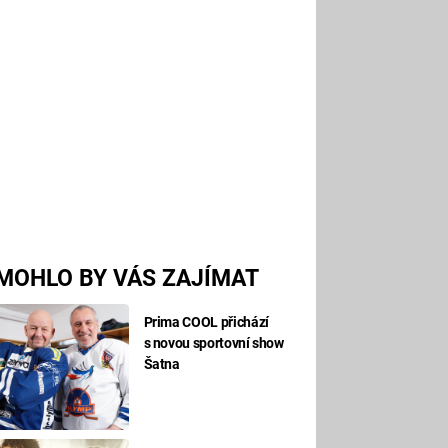
MOHLO BY VÁS ZAJÍMAT
Prima COOL přichází
s novou sportovní show
Šatna