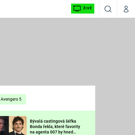
ŽIVĚ
Vyhledávání
Můj p
Prima+
É
CNN Prima NEWS
E
Prima FRESH
ŠÍ
Prima LIVING
E
Prima Ženy
Avengers 5
Prima LAJK
Bývalá castingová šéfka
OOL
Bonda řekla, které favority
Sledujte nás
na agenta 007 by hned