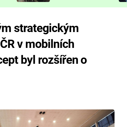
představit
ým strategickým
ČR v mobilních
ept byl rozšířen o