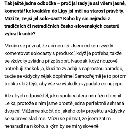
Tak ještě jedna odbočka – proč jsi tady je asi všem jasné,
komentář ke kvaldám do Ligy jsi měl na starost právě ty.
Mrzí tě, že jsi jel solo-cast? Koho by sis nejradši z
tradičních či netradičních česko-slovenských casterů
vybral k sobě?
Musím se přiznat, že ani nemrzí. Jsem celkem zvyklý
komentovat solocasty s produkcí, když je potřeba, takže
se vždycky zvládnu přizpůsobit. Naopak, když nouzově
potřebuji záskok já, kluci to zvládají s naprostou parádou,
takže se vždycky nějak doplníme! Samozřejmě je to potom
trošku složitější, aby vše ve výsledku vypadalo co nejlépe.
Ale abych odpověděl, jako spolucastera nemůžu docenit
Lelka, protože s ním jsme prostě jedna perfektně sehraná
dvojice! Můžeme skočit do jakéhokoliv projektu a vždycky
se suprově sladíme. Můžu se přiznat, že jsem zatím
nenarazil na nikoho, s kým by se mi vysloveně