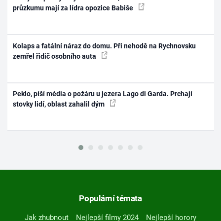
průzkumu mají za lídra opozice Babiše
Kolaps a fatální náraz do domu. Při nehodě na Rychnovsku
zemřel řidič osobního auta
Peklo, píší média o požáru u jezera Lago di Garda. Prchají
stovky lidí, oblast zahalil dým
Populární témata
Jak zhubnout
Nejlepší filmy 2024
Nejlepší horory