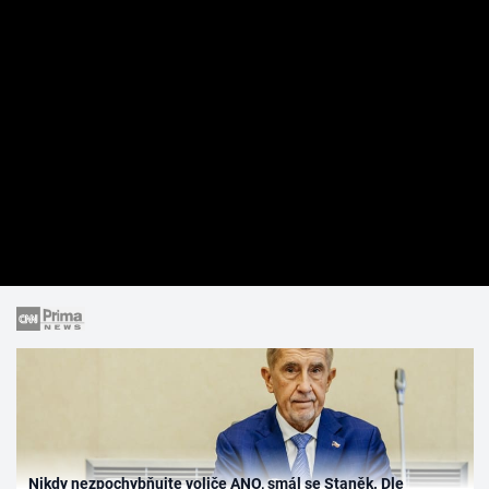
Nikdy nezpochybňujte voliče ANO, smál se Staněk. Dle