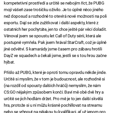
kompetetivní prostředí a určitě se nebojím říct, že PUBG
mojí vášeň zase trošičku oživilo. Je to úplně něco jiného
než doposud a rozhodně to otevírá nové možnosti na poli
esportu. Dají se zde zužitkovat i další aspekty, které z
ostatních her pochytáte, jen to chce ještě pár věcí doladit.
Věnoval jsem se spoustu let Call of Duty sérii, která ale
postupně vymřela. Pak jsem hrával StarCraft, což je úplně
jiné odvětví. S kamarády jsme časem pro zábavu hrotili
DayZ ve squadech a čekali jsme, jestli se s tou hrou začne
hýbat.
Přišlo až PUBG, které je oproti tomu opravdu někde jinde.
Určitě si myslím, že v tom je budoucnost, ale rozhodně si
(na rozdíl od spousty dalších hráčů) nemyslím, že nám
CS:GO nějakým způsobem končí. Baví mě obě dvě hry a
určitě se jich hodlám držet. Pro mě je to jen další skvělá
hra, protože si u ní můžu krásně pochillovat na streamu
nebo se vrhnout na nějakou tu kvalifikaci, ať už jenom pro