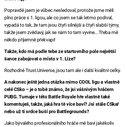
Popravdě jsem je vůbec nesledoval, protože jsme měli
plno práce s 1. ligou, ale co jsem se tak letmo podíval,
vypadá to tak, že tam jsou čtyři silnější a čtyři slabší týmy,
takže jsem zvědavý, jak se nám to tam vyvine... Třeba mě
někdo příjemně překvapí!
Takže, kdo má podle tebe ze startovního pole největší
šance zabojovat o místo v 1. Lize?
Rozhodně Trust.Universe, jsou tam ale i další kvalitní celky.
A nakonec ještě jedna otázka mimo COOL ligu a vlastně
celé CSko – je o tobě známo, že jsi vášnivým hráčem
PUBG. Turnaje v této Battle Royale hře vlastně také
komentuješ, takže, jaká hra tě více baví? Jsi stále CSkař
nebo už ti srdce buší pro Battlegrounds?
Jako bývalého profesionálního hráče mě baví jakékoliv