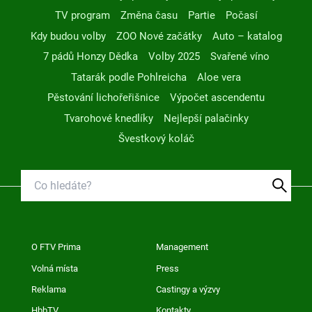
TV program
Změna času
Partie
Počasí
Kdy budou volby
ZOO Nové začátky
Auto – katalog
7 pádů Honzy Dědka
Volby 2025
Svařené víno
Tatarák podle Pohlreicha
Aloe vera
Pěstování lichořeřišnice
Výpočet ascendentu
Tvarohové knedlíky
Nejlepší palačinky
Švestkový koláč
O FTV Prima
Management
Volná místa
Press
Reklama
Castingy a výzvy
HbbTV
Kontakty