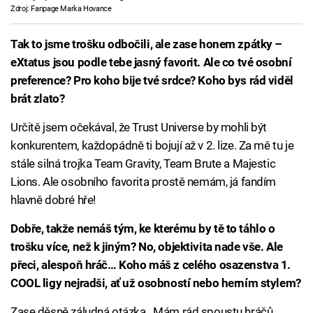
Zdroj: Fanpage Marka Hovance
Tak to jsme trošku odbočili, ale zase honem zpátky –
eXtatus jsou podle tebe jasný favorit. Ale co tvé osobní
preference? Pro koho bije tvé srdce? Koho bys rád viděl
brát zlato?
Určitě jsem očekával, že Trust Universe by mohli být
konkurentem, každopádně ti bojují až v 2. lize. Za mě tu je
stále silná trojka Team Gravity, Team Brute a Majestic
Lions. Ale osobního favorita prostě nemám, já fandím
hlavně dobré hře!
Dobře, takže nemáš tým, ke kterému by tě to táhlo o
trošku více, než k jiným? No, objektivita nade vše. Ale
přeci, alespoň hráč… Koho máš z celého osazenstva 1.
COOL ligy nejradši, ať už osobností nebo herním stylem?
Zase děsně záludná otázka.. Mám rád spoustu hráčů,