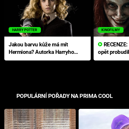
HARRY POTTER
KINOFILMY
Jakou barvu kůže má mít
RECENZE: Smrtelné zlo se
Hermiona? Autorka Harryho
opět probudi
Pottera přišla s ráznou
přichází s n
odpovědí
hororovou n
POPULÁRNÍ POŘADY NA PRIMA COOL