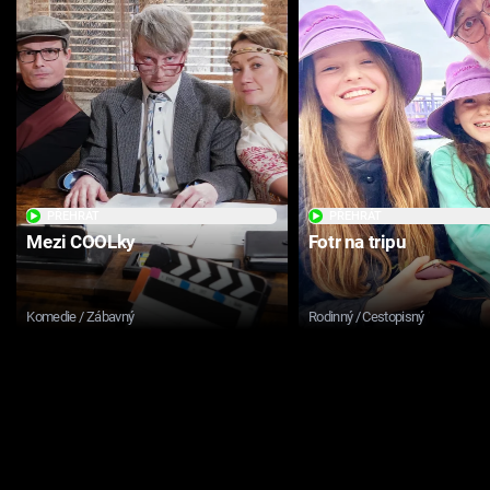
PŘEHRÁT
PŘEHRÁT
Mezi COOLky
Fotr na tripu
Komedie / Zábavný
Rodinný / Cestopisný