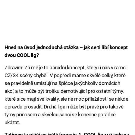
Hned na úvod jednoduchá otázka – jak se ti líbí koncept
dvou COOL lig?
Zdravím! Za mě je to parádní koncept, který u nás v rámci
CZ/SK scény chyběl. V popředí máme skvělé celky, které
se pravidelně umisťují na špičce jakýchkoliv domácích
akcí, a to může být trošku demotivující pro ostatní týmy,
které sice mají své kvality, ale ne moc příležitostí se někde
opravdu prosadit. Druhá liga může být právě pro takové
týmy přínosem a skvělou šancí se konečně pořádně
ukázat.
Zatímco ta nižší se ještě formuje, 1. COOL liga už jede na