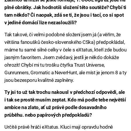
plné obrátky. Jak hodnotíš složení této soutěže? Chybí ti
tam někdo? Či naopak, zdá se ti, že jsou i tací, co si spot
v jediné domácí lize nezasloužili?
Tak takové, či velmi podobné složení jsem já (a věřím, že
většina fanoušků česko-slovenského CSka) předpokládal,
máme tu samé silné celky v čele s eXtatus, kteří zde budou
jasným favoritem. Jsem zvědavý, jestli je někdo dokáže
ohrozit! Chybí mi tu trošku čtyřka Trust Universe,
Gunrunners, Gromatic a NeverHunt, ale míst je jenom 8 a ty
jsou bezesporu kvalitně zaplněny.
Ty jsi to už tak trochu nakousl v předchozí odpovědi, ale
i tak se prostě musím zeptat. Kdo má podle tebe největší
ambice na zlato, ať už právě podle dosavadního
průběhu. nebo papírových předpokladů?
Určitě právě hráči eXtatus. Kluci mají opravdu hodně