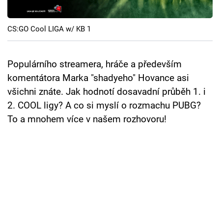
Cool Esport
CS:GO Cool LIGA w/ KB 1
Pořady
TV Program
Populárního streamera, hráče a především
komentátora Marka "shadyeho" Hovance asi
Sledujte prima+
všichni znáte. Jak hodnotí dosavadní průběh 1. i
2. COOL ligy? A co si myslí o rozmachu PUBG?
Přihlášení
To a mnohem více v našem rozhovoru!
Sledujte nás