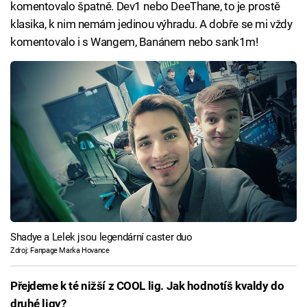
komentovalo špatně. Dev1 nebo DeeThane, to je prostě
klasika, k nim nemám jedinou výhradu. A dobře se mi vždy
komentovalo i s Wangem, Banánem nebo sank1m!
Shadye a Lelek jsou legendární caster duo
Zdroj: Fanpage Marka Hovance
Přejdeme k té nižší z COOL lig. Jak hodnotíš kvaldy do
druhé ligy?