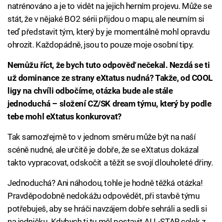
natrénováno a je to vidět na jejich herním projevu. Může se
stát, že v nějaké BO2 sérii přijdou o mapu, ale neumím si
teď představit tým, který by je momentálně mohl opravdu
ohrozit. Každopádně, jsou to pouze moje osobní tipy.
Nemůžu říct, že bych tuto odpověď nečekal. Nezdá se ti
už dominance ze strany eXtatus nudná? Takže, od COOL
ligy na chvíli odbočíme, otázka bude ale stále
jednoduchá – složení CZ/SK dream týmu, který by podle
tebe mohl eXtatus konkurovat?
Tak samozřejmě to v jednom směru může být na naší
scéně nudné, ale určitě je dobře, že se eXtatus dokázal
takto vypracovat, odskočit a těžit se svojí dlouholeté dřiny.
Jednoduchá? Ani náhodou, tohle je hodně těžká otázka!
Pravděpodobně nedokážu odpovědět, při stavbě týmu
potřebuješ, aby se hráči navzájem dobře sehráli a sedli si
na jedničku. Kdybych ti tu měl postavit ALL-STAR celek z