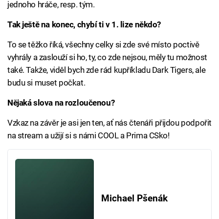
jednoho hráče, resp. tým.
Tak ještě na konec, chybí ti v 1. lize někdo?
To se těžko říká, všechny celky si zde své místo poctivě
vyhrály a zaslouží si ho, ty, co zde nejsou, měly tu možnost
také. Takže, viděl bych zde rád kupříkladu Dark Tigers, ale
budu si muset počkat.
Nějaká slova na rozloučenou?
Vzkaz na závěr je asi jen ten, ať nás čtenáři přijdou podpořit
na stream a užijí si s námi COOL a Prima CSko!
Michael Pšenák