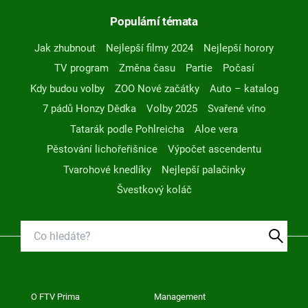
Populární témata
Jak zhubnout
Nejlepší filmy 2024
Nejlepší horory
TV program
Změna času
Partie
Počasí
Kdy budou volby
ZOO Nové začátky
Auto – katalog
7 pádů Honzy Dědka
Volby 2025
Svařené víno
Tatarák podle Pohlreicha
Aloe vera
Pěstování lichořeřišnice
Výpočet ascendentu
Tvarohové knedlíky
Nejlepší palačinky
Švestkový koláč
O FTV Prima
Management