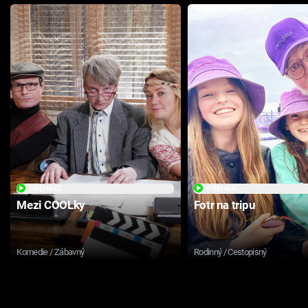
PŘEHRÁT
PŘEHRÁT
Mezi COOLky
Fotr na tripu
Komedie / Zábavný
Rodinný / Cestopisný