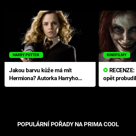
HARRY POTTER
KINOFILMY
Jakou barvu kůže má mít
RECENZE: Smrtelné zlo se
Hermiona? Autorka Harryho
opět probudi
Pottera přišla s ráznou
přichází s n
odpovědí
hororovou n
POPULÁRNÍ POŘADY NA PRIMA COOL