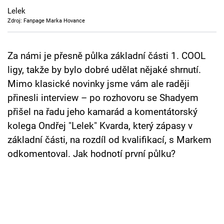
Cool Esport
Lelek
Zdroj: Fanpage Marka Hovance
Pořady
Za námi je přesně půlka základní části 1. COOL
TV Program
ligy, takže by bylo dobré udělat nějaké shrnutí.
Sledujte prima+
Mimo klasické novinky jsme vám ale raději
přinesli interview – po rozhovoru se Shadyem
přišel na řadu jeho kamarád a komentátorský
Přihlášení
kolega Ondřej "Lelek" Kvarda, který zápasy v
základní části, na rozdíl od kvalifikací, s Markem
Sledujte nás
odkomentoval. Jak hodnotí první půlku?