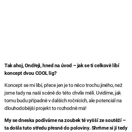
Tak ahoj, Ondřeji, hned na úvod – jak se ti celkově líbí
koncept dvou COOL lig?
Koncept se mi líbí, přece jen je to něco trochu jiného, než
jsme tady na naší scéně do této chvíle měli. Uvidíme, jak
tomu budu případně v dalších ročnících, ale potenciál na
dlouhodobější projekt to rozhodně má!
My se dneska podíváme na zoubek té vyšší ze soutěží –
ta došla tuto středu přesně do poloviny. Shrňme si ji tedy