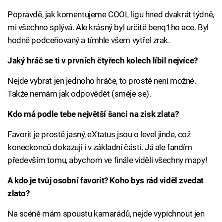
Popravdě, jak komentujeme COOL ligu hned dvakrát týdně,
mi všechno splývá. Ale krásný byl určitě benq1ho ace. Byl
hodně podceňovaný a tímhle všem vytřel zrak.
Jaký hráč se ti v prvních čtyřech kolech líbil nejvíce?
Nejde vybrat jen jednoho hráče, to prostě není možné.
Takže nemám jak odpovědět (směje se).
Kdo má podle tebe největší šanci na zisk zlata?
Favorit je prostě jasný, eXtatus jsou o level jinde, což
koneckonců dokazují i v základní části. Já ale fandím
především tomu, abychom ve finále viděli všechny mapy!
A kdo je tvůj osobní favorit? Koho bys rád viděl zvedat
zlato?
Na scéně mám spoustu kamarádů, nejde vypíchnout jen