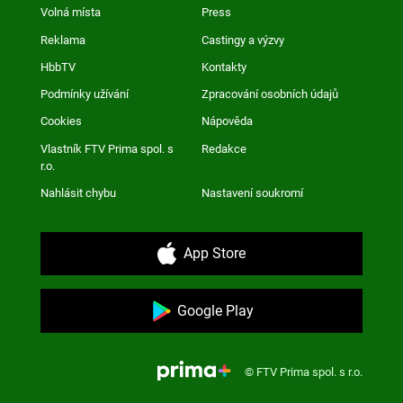
Volná místa
Press
Reklama
Castingy a výzvy
HbbTV
Kontakty
Podmínky užívání
Zpracování osobních údajů
Cookies
Nápověda
Vlastník FTV Prima spol. s
Redakce
r.o.
Nahlásit chybu
Nastavení soukromí
App Store
Google Play
© FTV Prima spol. s r.o.