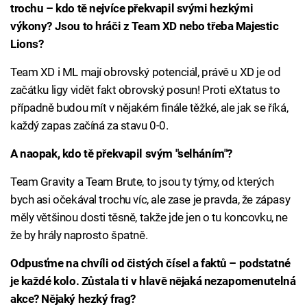
trochu – kdo tě nejvíce překvapil svými hezkými
výkony? Jsou to hráči z Team XD nebo třeba Majestic
Lions?
Team XD i ML mají obrovský potenciál, právě u XD je od
začátku ligy vidět fakt obrovský posun! Proti eXtatus to
případně budou mít v nějakém finále těžké, ale jak se říká,
každý zapas začíná za stavu 0-0.
A naopak, kdo tě překvapil svým "selháním"?
Team Gravity a Team Brute, to jsou ty týmy, od kterých
bych asi očekával trochu víc, ale zase je pravda, že zápasy
měly většinou dosti těsně, takže jde jen o tu koncovku, ne
že by hrály naprosto špatně.
Odpusťme na chvíli od čistých čísel a faktů – podstatné
je každé kolo. Zůstala ti v hlavě nějaká nezapomenutelná
akce? Nějaký hezký frag?