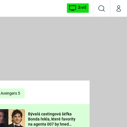
ŽIVĚ
Vyhledávání
Můj p
Prima+
É
CNN Prima NEWS
E
Prima FRESH
ŠÍ
Prima LIVING
E
Prima Ženy
Avengers 5
Prima LAJK
Bývalá castingová šéfka
OOL
Bonda řekla, které favority
Sledujte nás
na agenta 007 by hned