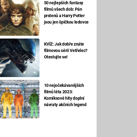
50 nejlepších fantasy
filmů všech dob: Pán
prstenů a Harry Potter
jsou jen špičkou ledovce
KVÍZ: Jak dobře znáte
filmovou sérii Vetřelec?
Otestujte se!
10 nejočekávanějších
filmů léta 2023:
Komiksové hity doplní
návraty akčních legend