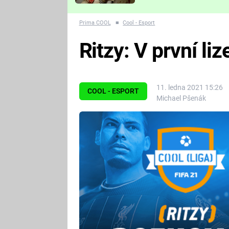
Které děsivé pecky vám
nejvíc zvednou tep?
Prima COOL
■
Cool - Esport
Ritzy: V první liz
11. ledna 2021 15:26
COOL - ESPORT
Michael Pšenák