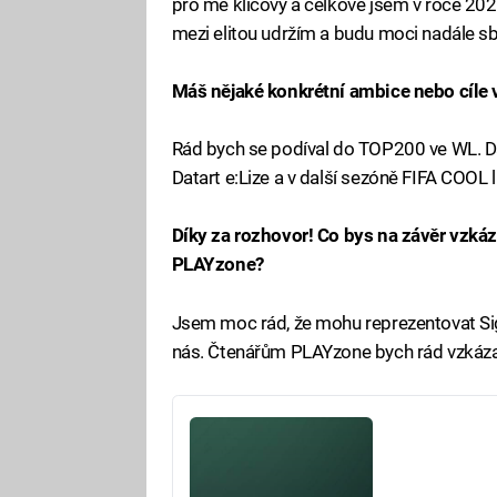
pro mě klíčový a celkově jsem v roce 202
mezi elitou udržím a budu moci nadále sb
Máš nějaké konkrétní ambice nebo cíle
Rád bych se podíval do TOP200 ve WL. D
Datart e:Lize a v další sezóně FIFA COOL l
Díky za rozhovor! Co bys na závěr vz
PLAYzone?
Jsem moc rád, že mohu reprezentovat Si
nás. Čtenářům PLAYzone bych rád vzkáza