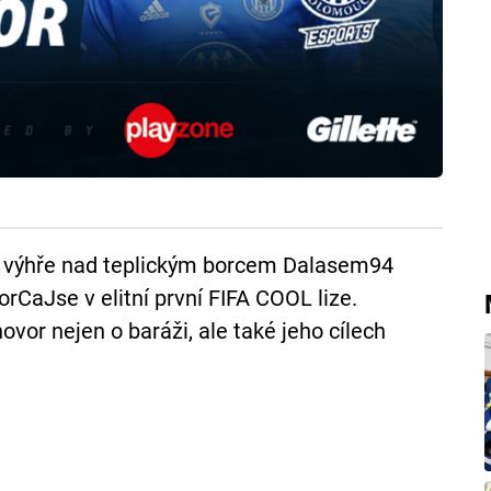
ové výhře nad teplickým borcem Dalasem94
CaJse v elitní první FIFA COOL lize.
vor nejen o baráži, ale také jeho cílech