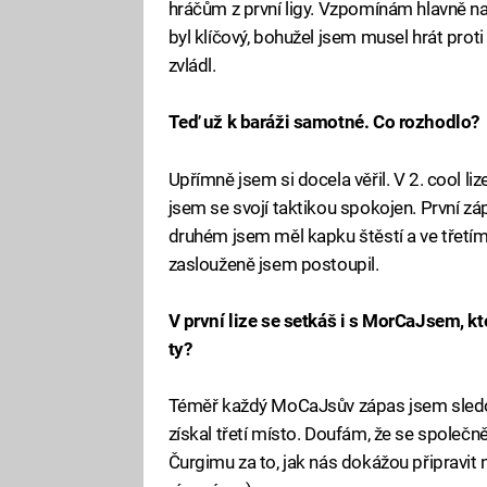
hráčům z první ligy. Vzpomínám hlavně na
byl klíčový, bohužel jsem musel hrát prot
zvládl.
Teď už k baráži samotné. Co rozhodlo?
Upřímně jsem si docela věřil. V 2. cool l
jsem se svojí taktikou spokojen. První záp
druhém jsem měl kapku štěstí a ve třetí
zaslouženě jsem postoupil.
V první lize se setkáš i s MorCaJsem, kt
ty?
Téměř každý MoCaJsův zápas jsem sledova
získal třetí místo. Doufám, že se společn
Čurgimu za to, jak nás dokážou připravit 