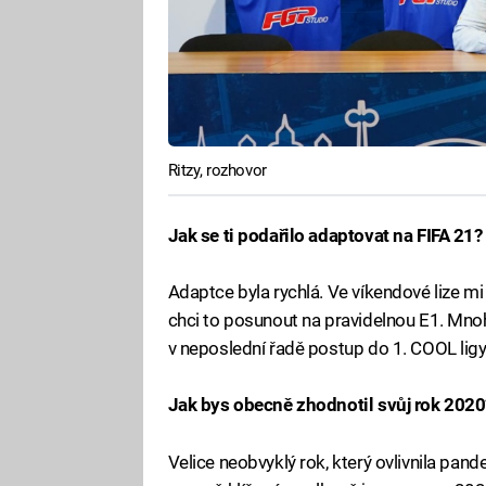
Ritzy, rozhovor
Jak se ti podařilo adaptovat na FIFA 21?
Adaptce byla rychlá. Ve víkendové lize mi
chci to posunout na pravidelnou E1. Mnohe
v neposlední řadě postup do 1. COOL ligy
Jak bys obecně zhodnotil svůj rok 2020
Velice neobvyklý rok, který ovlivnila pand