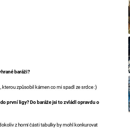
yhrané baráži?
a, kterou způsobil kámen co mi spadl ze srdce :)
do první ligy? Do baráže jsi to zvládl opravdu o
e kdokoliv z horní části tabulky by mohl konkurovat