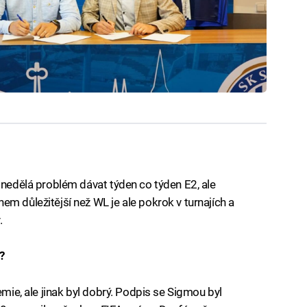
 nedělá problém dávat týden co týden E2, ale
m důležitější než WL je ale pokrok v turnajích a
.
?
emie, ale jinak byl dobrý. Podpis se Sigmou byl