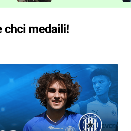
představit
e chci medaili!