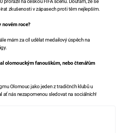
0 prorazil na českou FIFA scénu. Doufám, že se
írat zkušenosti v zápasech proti těm nejlepším.
 v novém roce?
ále mám za cíl udělat medailový úspěch na
igy.
kázal olomouckým fanouškům, nebo čtenářům
gmu Olomouc jako jeden z tradičnćh klubů u
l ať nás nezapomenou sledovat na sociálních!