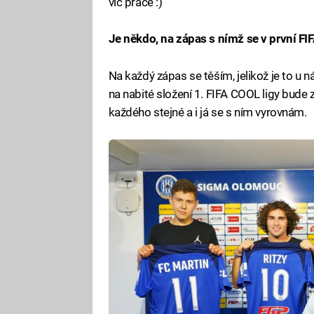
víc práce :)
Je někdo, na zápas s nímž se v první F
Na každý zápas se těším, jelikož je to u 
na nabité složení 1. FIFA COOL ligy bude
každého stejné a i já se s ním vyrovnám.