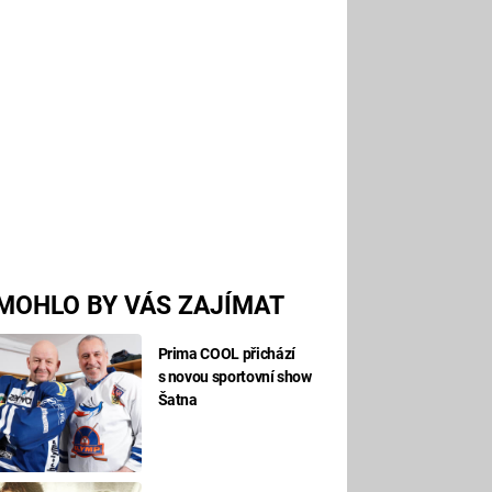
MOHLO BY VÁS ZAJÍMAT
Prima COOL přichází
s novou sportovní show
Šatna