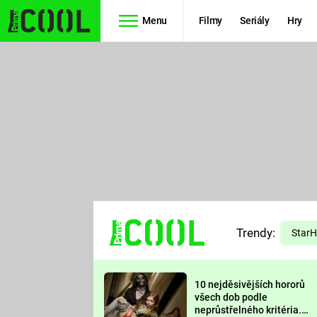
Menu
Filmy
Seriály
Hry
Seriály
Filmy
SIMPSONOVI
STAR WARS
HVĚZDNÁ
AVENGERS
BRÁNA
RYCHLE A
TEORIE
ZBĚSILE 10
Trendy:
VELKÉHO
Star
PREDÁTOR
TŘESKU
10 nejděsivějších hororů
FUTURAMA
všech dob podle
neprůstřelného kritéria.