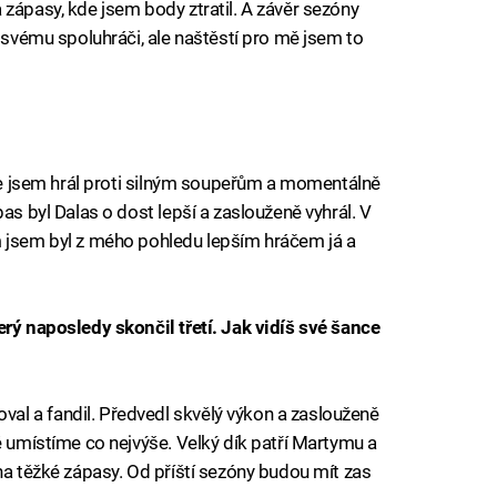
 zápasy, kde jsem body ztratil. A závěr sezóny
i svému spoluhráči, ale naštěstí pro mě jsem to
ize jsem hrál proti silným soupeřům a momentálně
as byl Dalas o dost lepší a zaslouženě vyhrál. V
m jsem byl z mého pohledu lepším hráčem já a
erý naposledy skončil třetí. Jak vidíš své šance
l a fandil. Předvedl skvělý výkon a zaslouženě
ě umístíme co nejvýše. Velký dík patří Martymu a
na těžké zápasy. Od příští sezóny budou mít zas