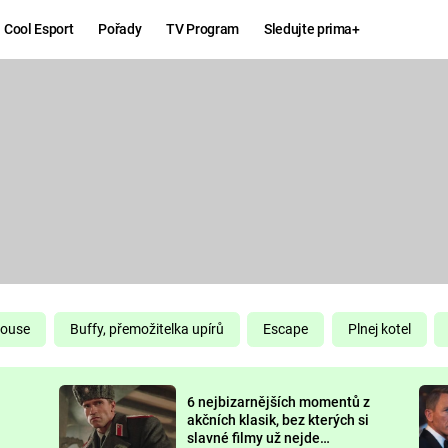
Cool Esport
Pořady
TV Program
Sledujte prima+
Hry
Zábava
MAFIA
ZÁBAVN
GALERI
GTA 6
NEJLEP
KINGDOM
KOMEDI
COME:
DELIVERANCE
CHUCK
House
Buffy, přemožitelka upírů
Escape
Plnej kotel
NORRIS
ESPORT
6 nejbizarnějších momentů z
DEADP
akčních klasik, bez kterých si
slavné filmy už nejde