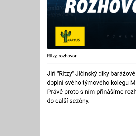
Ritzy, rozhovor
Jiří "Ritzy" Jičinský díky baráž
doplní svého týmového kolegu Mor
Právě proto s ním přinášíme rozho
do další sezóny.