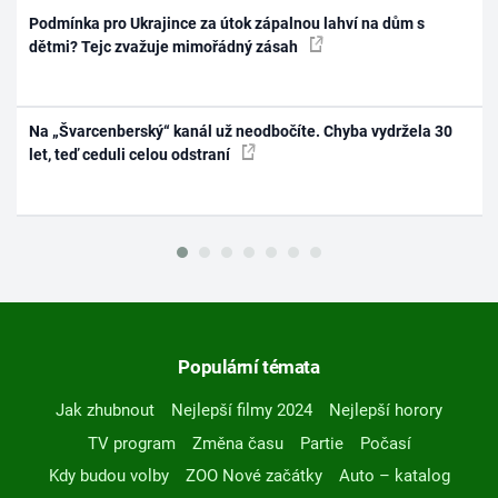
Podmínka pro Ukrajince za útok zápalnou lahví na dům s
dětmi? Tejc zvažuje mimořádný zásah
Na „Švarcenberský“ kanál už neodbočíte. Chyba vydržela 30
let, teď ceduli celou odstraní
Populární témata
Jak zhubnout
Nejlepší filmy 2024
Nejlepší horory
TV program
Změna času
Partie
Počasí
Kdy budou volby
ZOO Nové začátky
Auto – katalog