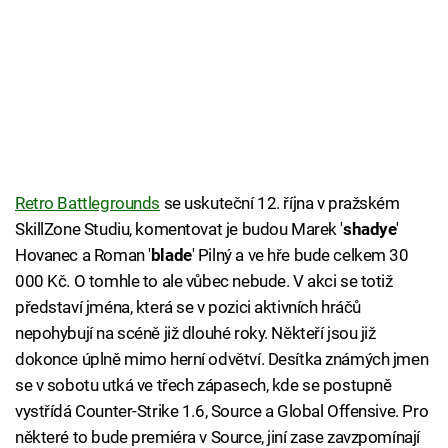
Retro Battlegrounds
se uskuteční 12. října v pražském
SkillZone Studiu, komentovat je budou Marek '
shadye
'
Hovanec a Roman '
blade
' Pilný a ve hře bude celkem 30
000 Kč. O tomhle to ale vůbec nebude. V akci se totiž
představí jména, která se v pozici aktivních hráčů
nepohybují na scéně již dlouhé roky. Někteří jsou již
dokonce úplně mimo herní odvětví. Desítka známých jmen
se v sobotu utká ve třech zápasech, kde se postupně
vystřídá Counter-Strike 1.6, Source a Global Offensive. Pro
některé to bude premiéra v Source, jiní zase zavzpomínají