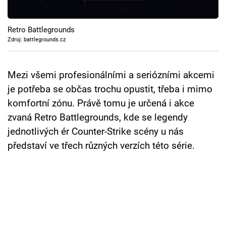
Cool Esport
Retro Battlegrounds
Pořady
Zdroj: battlegrounds.cz
TV Program
Mezi všemi profesionálními a seriózními akcemi
Sledujte prima+
je potřeba se občas trochu opustit, třeba i mimo
komfortní zónu. Právě tomu je určená i akce
Přihlášení
zvaná Retro Battlegrounds, kde se legendy
jednotlivých ér Counter-Strike scény u nás
představí ve třech různých verzích této série.
Sledujte nás