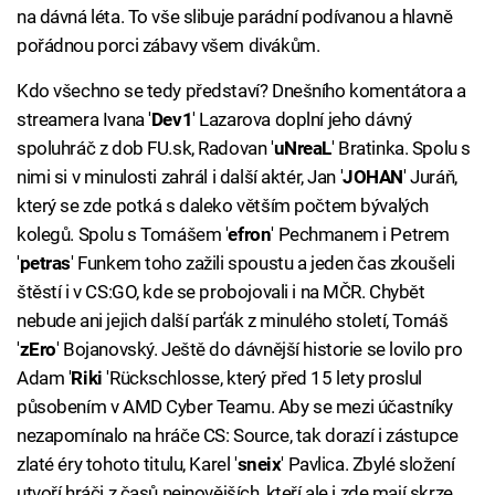
na dávná léta. To vše slibuje parádní podívanou a hlavně
pořádnou porci zábavy všem divákům.
Kdo všechno se tedy představí? Dnešního komentátora a
streamera Ivana '
Dev1
' Lazarova doplní jeho dávný
spoluhráč z dob FU.sk, Radovan '
uNreaL
' Bratinka. Spolu s
nimi si v minulosti zahrál i další aktér, Jan '
JOHAN
' Juráň,
který se zde potká s daleko větším počtem bývalých
kolegů. Spolu s Tomášem '
efron
' Pechmanem i Petrem
'
petras
' Funkem toho zažili spoustu a jeden čas zkoušeli
štěstí i v CS:GO, kde se probojovali i na MČR. Chybět
nebude ani jejich další parťák z minulého století, Tomáš
'
zEro
' Bojanovský. Ještě do dávnější historie se lovilo pro
Adam '
Riki
'Rückschlosse, který před 15 lety proslul
působením v AMD Cyber Teamu. Aby se mezi účastníky
nezapomínalo na hráče CS: Source, tak dorazí i zástupce
zlaté éry tohoto titulu, Karel '
sneix
' Pavlica. Zbylé složení
utvoří hráči z časů nejnovějších, kteří ale i zde mají skrze