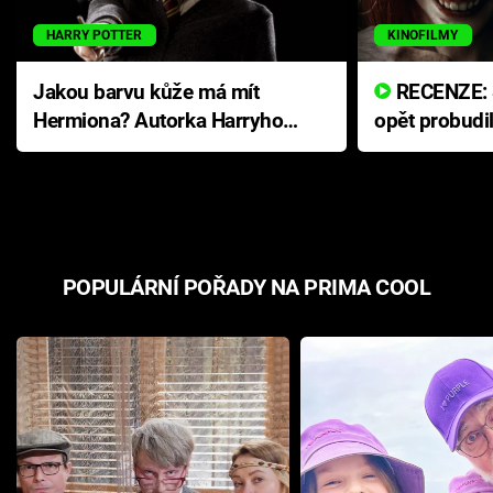
HARRY POTTER
KINOFILMY
Jakou barvu kůže má mít
RECENZE: Smrtelné zlo se
Hermiona? Autorka Harryho
opět probudi
Pottera přišla s ráznou
přichází s n
odpovědí
hororovou n
POPULÁRNÍ POŘADY NA PRIMA COOL