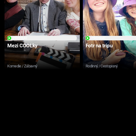
PŘEHRÁT
PŘEHRÁT
Mezi COOLky
Fotr na tripu
Komedie / Zábavný
Rodinný / Cestopisný